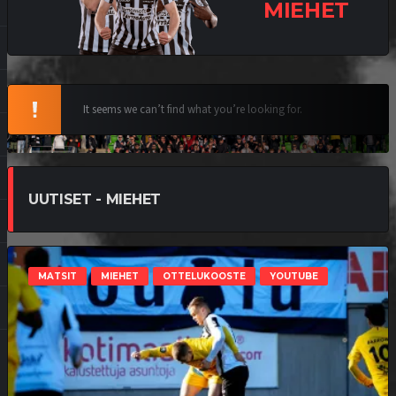
MIEHET
It seems we can’t find what you’re looking for.
UUTISET - MIEHET
MATSIT
MIEHET
OTTELUKOOSTE
YOUTUBE