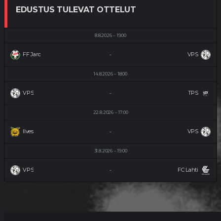
EDUSTUS TULEVAT OTTELUT
8.8.2026
19:00
FF Jaro
VPS
-
14.8.2026
18:00
VPS
TPS
-
22.8.2026
17:00
Ilves
VPS
-
31.8.2026
19:00
VPS
FC Lahti
-