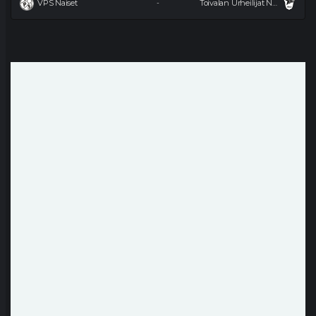
VPS Naiset
Toivalan Urheilijat Naiset
-