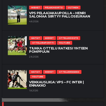
MIEHET
PELAAJASIIRTO
UUTINEN
VPS PELAAJAKAUPOILLA – HENRI
SALOMAA SIIRTYY PALLOSEURAAN
4.8.2026
MATSIT
MIEHET
OTTELUKOOSTE
OTTELURAPORTTI
YOUTUBE
TIUKKA OTTELU RATKESI YHTEEN
POMPPUUN
2.8.2026
MATSIT
MIEHET
OTTELUENNAKKO
YOUTUBE
VEIKKAUSLIIGA: VPS – FC INTER |
ENNAKKO
1.8.2026