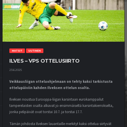
MATSIT
UUTINEN
ILVES – VPS OTTELUSIIRTO
23.6.2025
Veikkausliigan otteluohjelmaan on tehty kaksi tarkistusta
ottelupäiviin kahden Ilveksen ottelun osalta.
Ilveksen noustua Eurooppa-liigan karsintaan eurokamppailut
tamperelaisten osalta alkavat jo ensimmäiseltä karsintakierrokselta,
jonka pelipäivät ovat torstai 10.7. ja torstai 17.7.
Tämän johdosta Ilveksen lauantaille merkityt kaksi ottelua siirtyvät