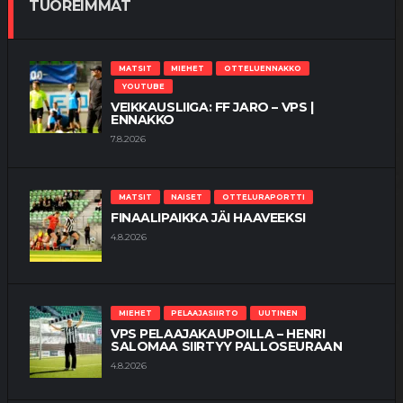
TUOREIMMAT
MATSIT
MIEHET
OTTELUENNAKKO
YOUTUBE
VEIKKAUSLIIGA: FF JARO – VPS |
ENNAKKO
7.8.2026
MATSIT
NAISET
OTTELURAPORTTI
FINAALIPAIKKA JÄI HAAVEEKSI
4.8.2026
MIEHET
PELAAJASIIRTO
UUTINEN
VPS PELAAJAKAUPOILLA – HENRI
SALOMAA SIIRTYY PALLOSEURAAN
4.8.2026