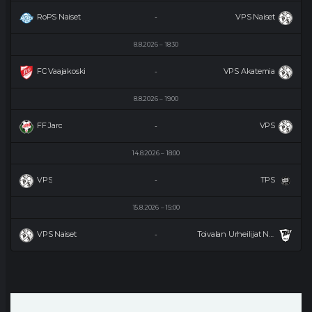
RoPS Naiset
VPS Naiset
-
8.8.2026
18:30
FC Vaajakoski
VPS Akatemia
-
8.8.2026
19:00
FF Jaro
VPS
-
14.8.2026
18:00
VPS
TPS
-
15.8.2026
15:00
VPS Naiset
Toivalan Urheilijat Naiset
-