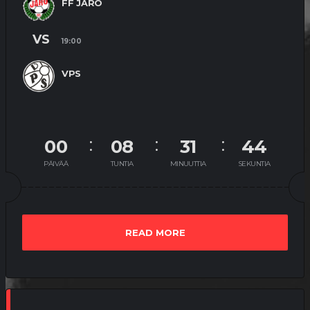
FF JARO
VS
19:00
VPS
00
08
31
44
PÄIVÄÄ
TUNTIA
MINUUTTIA
SEKUNTIA
READ MORE