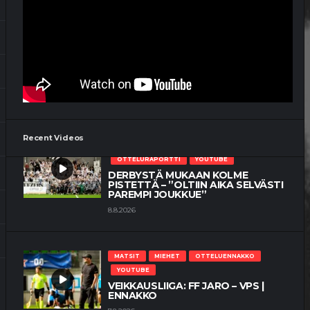
MATSIT
MIEHET
OTTELUENNAKKO
YOUTUBE
VEIKKAUSLIIGA: VPS – SJK |
ENNAKKO
9.7.2026
Recent Videos
MATSIT
MIEHET
OTTELUKOOSTE
OTTELURAPORTTI
YOUTUBE
DERBYSTÄ MUKAAN KOLME
PISTETTÄ – ”OLTIIN AIKA SELVÄSTI
PAREMPI JOUKKUE”
8.8.2026
MATSIT
MIEHET
OTTELUENNAKKO
YOUTUBE
VEIKKAUSLIIGA: FF JARO – VPS |
ENNAKKO