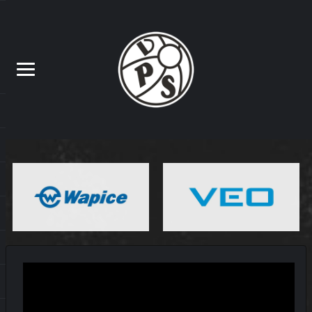
MATSIT
MIEHET
OTTELUENNAKKO
YOUTUBE
VEIKKAUSLIIGA: HJK – VPS |
ENNAKKO
17.7.2026
MATSIT
MIEHET
OTTELUKOOSTE
OTTELURAPORTTI
YOUTUBE
DEBYTANTTI UPOTTI SJK:N
10.7.2026