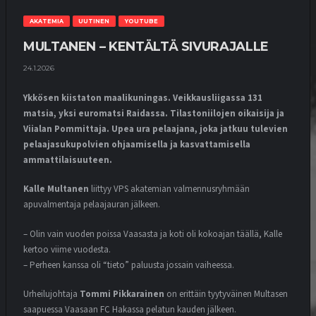
ENNAKKO
AKATEMIA
UUTINEN
YOUTUBE
24.7.2026
MULTANEN – KENTÄLTÄ SIVURAJALLE
24.1.2026
MATSIT
MIEHET
OTTELUKOOSTE
OTTELURAPORTTI
YOUTUBE
Ykkösen kiistaton maalikuningas. Veikkausliigassa 131
VIRHEET KOSTAUTUIVAT TÄNÄÄN
matsia, yksi euromatsi Raidassa. Tilastoniilojen oikaisija ja
18.7.2026
Viialan Pommittaja. Upea ura pelaajana, joka jatkuu tulevien
pelaajasukupolvien ohjaamisella ja kasvattamisella
ammattilaisuuteen.
MATSIT
MIEHET
OTTELUENNAKKO
YOUTUBE
Kalle Multanen
liittyy VPS akatemian valmennusryhmään
VEIKKAUSLIIGA: HJK – VPS |
apuvalmentaja pelaajauran jälkeen.
ENNAKKO
17.7.2026
– Olin vain vuoden poissa Vaasasta ja koti oli kokoajan täällä, Kalle
kertoo viime vuodesta.
– Perheen kanssa oli “tieto” paluusta jossain vaiheessa.
MATSIT
MIEHET
OTTELUKOOSTE
OTTELURAPORTTI
YOUTUBE
Urheilujohtaja
Tommi Pikkarainen
on erittäin tyytyväinen Multasen
DEBYTANTTI UPOTTI SJK:N
saapuessa Vaasaan FC Hakassa pelatun kauden jälkeen.
10.7.2026