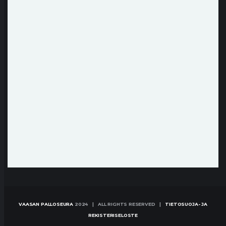
VAASAN PALLOSEURA
2024 | ALL RIGHTS RESERVED |
TIETOSUOJA- JA
REKISTERISELOSTE