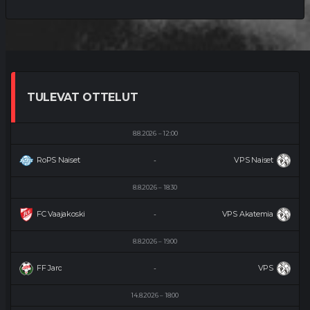
TULEVAT OTTELUT
8.8.2026
12:00
RoPS Naiset
VPS Naiset
-
8.8.2026
18:30
FC Vaajakoski
VPS Akatemia
-
8.8.2026
19:00
FF Jaro
VPS
-
14.8.2026
18:00