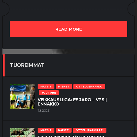
MATSIT
MIEHET
OTTELUENNAKKO
YOUTUBE
READ MORE
VEIKKAUSLIIGA: KUPS – VPS |
ENNAKKO
24.7.2026
TUOREIMMAT
MATSIT
MIEHET
OTTELUKOOSTE
OTTELURAPORTTI
YOUTUBE
VIRHEET KOSTAUTUIVAT TÄNÄÄN
18.7.2026
MATSIT
MIEHET
OTTELUENNAKKO
YOUTUBE
VEIKKAUSLIIGA: FF JARO – VPS |
ENNAKKO
MATSIT
MIEHET
OTTELUENNAKKO
7.8.2026
YOUTUBE
VEIKKAUSLIIGA: HJK – VPS |
ENNAKKO
17.7.2026
MATSIT
NAISET
OTTELURAPORTTI