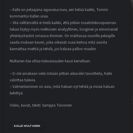
– Kalle on pelaajana
legendaarinen
, sen tietää kaikki, Tommi
kommentoi Kallen uraa.
MATSIT
MIEHET
OTTELUENNAKKO
– Sitä välttämättä ei tiedä kaikki, että pitkän maalintekorupeaman
YOUTUBE
takaa löytyy myös melkoisen analyyttinen, looginen ja erinomaiset
VEIKKAUSLIIGA: VPS – SJK |
yhteistyötaidot omaava ihminen. On mahtavaa nuorille pelaajille
ENNAKKO
saada mukaan kaveri, joka oikeasti osaa kertoa mitä asioita
9.7.2026
kannattaa miettiä ja tehdä, jos haluaa pallon maaliin
Multanen itse ottaa tulevaisuuden kausi kerrallaan.
MATSIT
MIEHET
OTTELUKOOSTE
OTTELURAPORTTI
YOUTUBE
– Ei ole ainakaan vielä mitään pitkän aikavälin tavoitteita, Kalle
TÄRKEÄT KOLME PISTETTÄ JÄIVÄT
valottaa tulevia.
VAASAAN
– Valmentaminen on asia, mitä haluan nyt tehdä ja missä haluan
4.7.2026
kehittyä.
Video, kuvat, teksti: Samppa Toivonen
MATSIT
MIEHET
OTTELUENNAKKO
YOUTUBE
VEIKKAUSLIIGA: FF JARO – VPS |
ENNAKKO
KALLE MULTANEN
7.8.2026