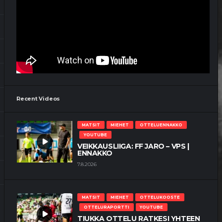
VEIKKAUSLIIGA: VPS – SJK |
ENNAKKO
9.7.2026
MATSIT
MIEHET
OTTELUKOOSTE
OTTELURAPORTTI
YOUTUBE
TÄRKEÄT KOLME PISTETTÄ JÄIVÄT
VAASAAN
4.7.2026
Recent Videos
MATSIT
MIEHET
OTTELUENNAKKO
YOUTUBE
VEIKKAUSLIIGA: FF JARO – VPS |
ENNAKKO
7.8.2026
MATSIT
MIEHET
OTTELUKOOSTE
OTTELURAPORTTI
YOUTUBE
TIUKKA OTTELU RATKESI YHTEEN