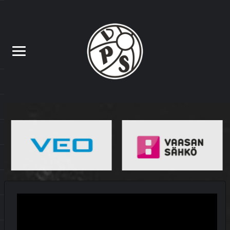
MATSIT
MIEHET
OTTELUKOOSTE
OTTELURAPORTTI
YOUTUBE
DEBYTANTTI UPOTTI SJK:N
10.7.2026
MATSIT
MIEHET
OTTELUENNAKKO
YOUTUBE