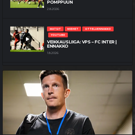
POMPPUUN
2.8.2026
MATSIT
MIEHET
OTTELUENNAKKO
YOUTUBE
VEIKKAUSLIIGA: VPS – FC INTER |
ENNAKKO
1.8.2026
MATSIT
MIEHET
OTTELUKOOSTE
OTTELURAPORTTI
YOUTUBE
KUPS TYLY ISÄNTÄ –
“TOIVOTTAVASTI TÄMÄ OLI
YKSITTÄINEN KATASTROFI”
25.7.2026
MATSIT
MIEHET
OTTELUENNAKKO
YOUTUBE
VEIKKAUSLIIGA: KUPS – VPS |