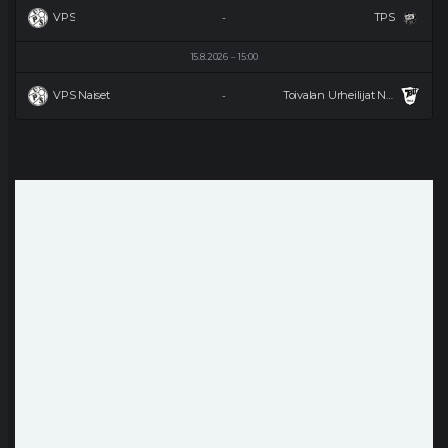
VPS
TPS
-
15.8.2026
15:00
VPS Naiset
Toivalan Urheilijat Naiset
-