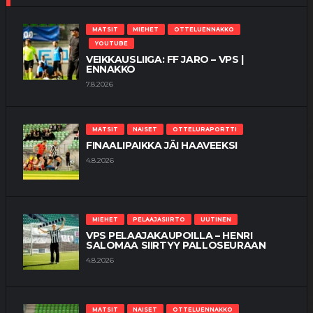
MATSIT
MIEHET
OTTELUENNAKKO
YOUTUBE
VEIKKAUSLIIGA: FF JARO – VPS |
ENNAKKO
7.8.2026
MATSIT
NAISET
OTTELURAPORTTI
FINAALIPAIKKA JÄI HAAVEEKSI
4.8.2026
MIEHET
PELAAJASIIRTO
UUTINEN
VPS PELAAJAKAUPOILLA – HENRI
SALOMAA SIIRTYY PALLOSEURAAN
4.8.2026
MATSIT
NAISET
OTTELUENNAKKO