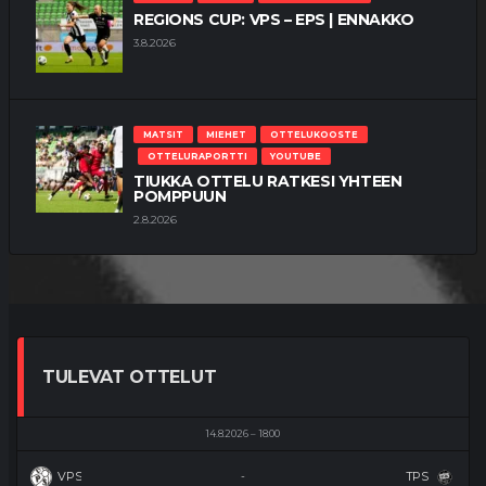
REGIONS CUP: VPS – EPS | ENNAKKO
3.8.2026
MATSIT
MIEHET
OTTELUKOOSTE
OTTELURAPORTTI
YOUTUBE
TIUKKA OTTELU RATKESI YHTEEN
POMPPUUN
2.8.2026
TULEVAT OTTELUT
14.8.2026
18:00
VPS
TPS
-