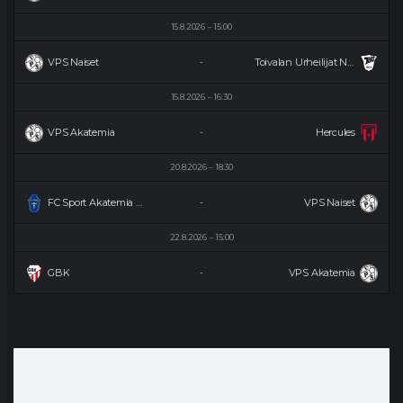
15.8.2026
15:00
VPS Naiset
Toivalan Urheilijat Naiset
-
15.8.2026
16:30
VPS Akatemia
Hercules
-
20.8.2026
18:30
FC Sport Akatemia Naiset
VPS Naiset
-
22.8.2026
15:00
GBK
VPS Akatemia
-