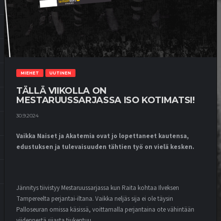
MIEHET
UUTINEN
TÄLLÄ VIIKOLLA ON
MESTARUUSSARJASSA ISO KOTIMATSI!
30.9.2024
Vaikka Naiset ja Akatemia ovat jo lopettaneet kautensa,
edustuksen ja tulevaisuuden tähtien työ on vielä kesken.
Jännitys tiivistyy Mestaruussarjassa kun Raita kohtaa Ilveksen
Tampereelta perjantai-iltana. Vaikka neljäs sija ei ole täysin
Palloseuran omissa käsissä, voittamalla perjantaina ote vähintään
viidennestä sijasta tiukentuu.