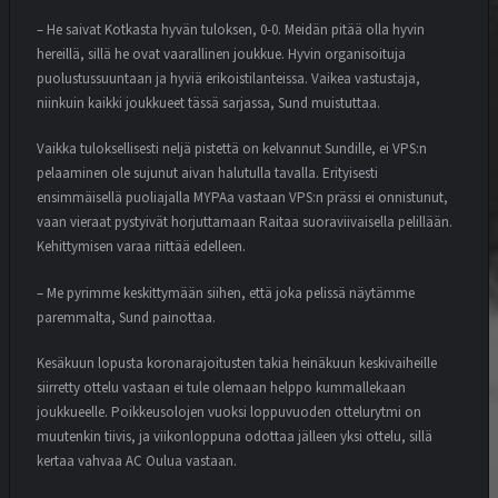
– He saivat Kotkasta hyvän tuloksen, 0-0. Meidän pitää olla hyvin
hereillä, sillä he ovat vaarallinen joukkue. Hyvin organisoituja
puolustussuuntaan ja hyviä erikoistilanteissa. Vaikea vastustaja,
niinkuin kaikki joukkueet tässä sarjassa, Sund muistuttaa.
Vaikka tuloksellisesti neljä pistettä on kelvannut Sundille, ei VPS:n
pelaaminen ole sujunut aivan halutulla tavalla. Erityisesti
ensimmäisellä puoliajalla MYPAa vastaan VPS:n prässi ei onnistunut,
vaan vieraat pystyivät horjuttamaan Raitaa suoraviivaisella pelillään.
Kehittymisen varaa riittää edelleen.
– Me pyrimme keskittymään siihen, että joka pelissä näytämme
paremmalta, Sund painottaa.
Kesäkuun lopusta koronarajoitusten takia heinäkuun keskivaiheille
siirretty ottelu vastaan ei tule olemaan helppo kummallekaan
joukkueelle. Poikkeusolojen vuoksi loppuvuoden ottelurytmi on
muutenkin tiivis, ja viikonloppuna odottaa jälleen yksi ottelu, sillä
kertaa vahvaa AC Oulua vastaan.