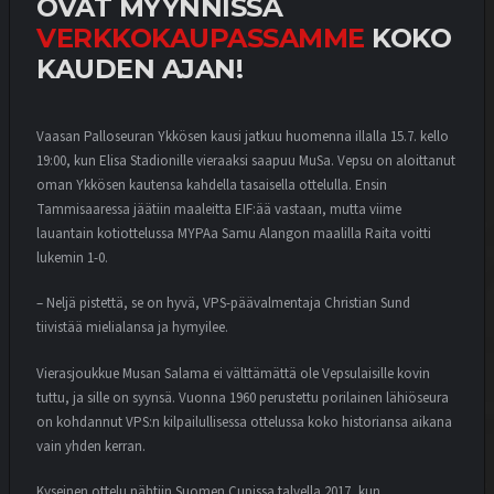
OVAT MYYNNISSÄ
VERKKOKAUPASSAMME
KOKO
KAUDEN AJAN!
Vaasan Palloseuran Ykkösen kausi jatkuu huomenna illalla 15.7. kello
19:00, kun Elisa Stadionille vieraaksi saapuu MuSa. Vepsu on aloittanut
oman Ykkösen kautensa kahdella tasaisella ottelulla. Ensin
Tammisaaressa jäätiin maaleitta EIF:ää vastaan, mutta viime
lauantain kotiottelussa MYPAa Samu Alangon maalilla Raita voitti
lukemin 1-0.
– Neljä pistettä, se on hyvä, VPS-päävalmentaja Christian Sund
tiivistää mielialansa ja hymyilee.
Vierasjoukkue Musan Salama ei välttämättä ole Vepsulaisille kovin
tuttu, ja sille on syynsä. Vuonna 1960 perustettu porilainen lähiöseura
on kohdannut VPS:n kilpailullisessa ottelussa koko historiansa aikana
vain yhden kerran.
Kyseinen ottelu nähtiin Suomen Cupissa talvella 2017, kun