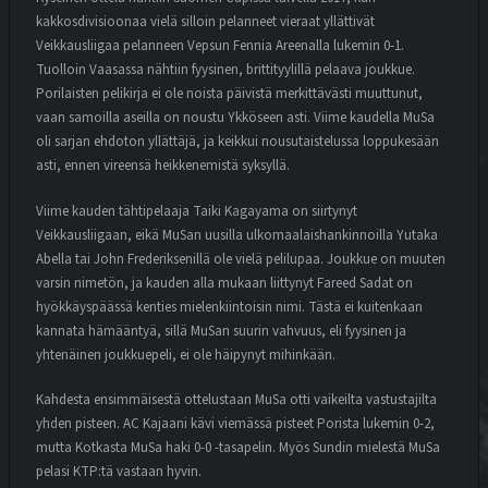
kakkosdivisioonaa vielä silloin pelanneet vieraat yllättivät
Veikkausliigaa pelanneen Vepsun Fennia Areenalla lukemin 0-1.
Tuolloin Vaasassa nähtiin fyysinen, brittityylillä pelaava joukkue.
Porilaisten pelikirja ei ole noista päivistä merkittävästi muuttunut,
vaan samoilla aseilla on noustu Ykköseen asti. Viime kaudella MuSa
oli sarjan ehdoton yllättäjä, ja keikkui nousutaistelussa loppukesään
asti, ennen vireensä heikkenemistä syksyllä.
Viime kauden tähtipelaaja Taiki Kagayama on siirtynyt
Veikkausliigaan, eikä MuSan uusilla ulkomaalaishankinnoilla Yutaka
Abella tai John Frederiksenillä ole vielä pelilupaa. Joukkue on muuten
varsin nimetön, ja kauden alla mukaan liittynyt Fareed Sadat on
hyökkäyspäässä kenties mielenkiintoisin nimi. Tästä ei kuitenkaan
kannata hämääntyä, sillä MuSan suurin vahvuus, eli fyysinen ja
yhtenäinen joukkuepeli, ei ole häipynyt mihinkään.
Kahdesta ensimmäisestä ottelustaan MuSa otti vaikeilta vastustajilta
yhden pisteen. AC Kajaani kävi viemässä pisteet Porista lukemin 0-2,
mutta Kotkasta MuSa haki 0-0 -tasapelin. Myös Sundin mielestä MuSa
pelasi KTP:tä vastaan hyvin.