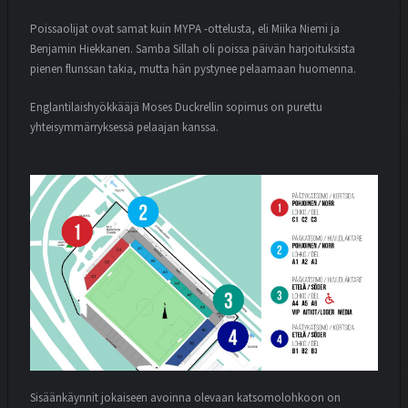
Poissaolijat ovat samat kuin MYPA -ottelusta, eli Miika Niemi ja
Benjamin Hiekkanen. Samba Sillah oli poissa päivän harjoituksista
pienen flunssan takia, mutta hän pystynee pelaamaan huomenna.
Englantilaishyökkääjä Moses Duckrellin sopimus on purettu
yhteisymmärryksessä pelaajan kanssa.
Sisäänkäynnit jokaiseen avoinna olevaan katsomolohkoon on