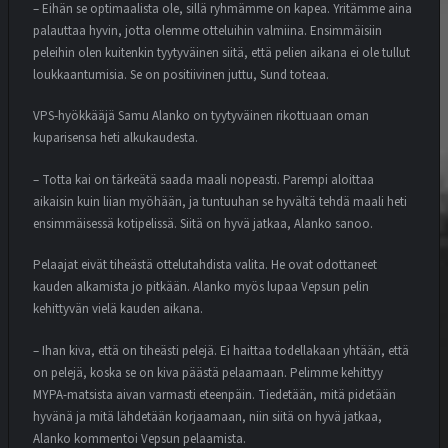
– Eihän se optimaalista ole, sillä ryhmämme on kapea. Yritämme aina
palauttaa hyvin, jotta olemme otteluihin valmiina. Ensimmäisiin
peleihin olen kuitenkin tyytyväinen siitä, että pelien aikana ei ole tullut
loukkaantumisia. Se on positiivinen juttu, Sund toteaa.
VPS-hyökkääjä Samu Alanko on tyytyväinen rikottuaan oman
kuparisensa heti alkukaudesta.
– Totta kai on tärkeätä saada maali nopeasti. Parempi aloittaa
aikaisin kuin liian myöhään, ja tuntuuhan se hyvältä tehdä maali heti
ensimmäisessä kotipelissä. Siitä on hyvä jatkaa, Alanko sanoo.
Pelaajat eivät tiheästä ottelutahdista valita. He ovat odottaneet
kauden alkamista jo pitkään. Alanko myös lupaa Vepsun pelin
kehittyvän vielä kauden aikana.
– Ihan kiva, että on tiheästi pelejä. Ei haittaa todellakaan yhtään, että
on pelejä, koska se on kiva päästä pelaamaan. Pelimme kehittyy
MYPA-matsista aivan varmasti eteenpäin. Tiedetään, mitä pidetään
hyvänä ja mitä lähdetään korjaamaan, niin siitä on hyvä jatkaa,
Alanko kommentoi Vepsun pelaamista.