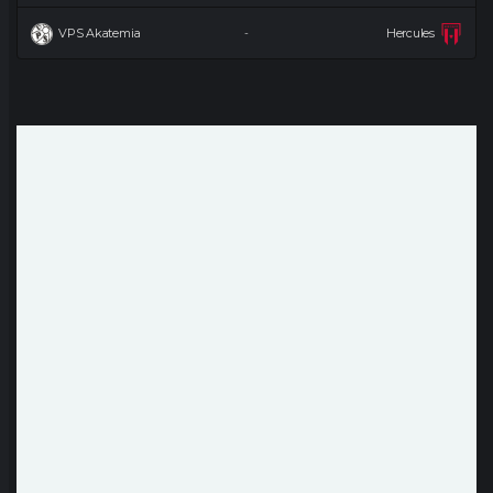
VPS Akatemia
Hercules
-