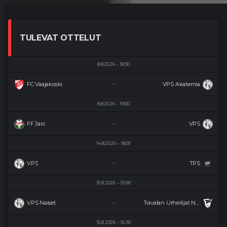
TULEVAT OTTELUT
8.8.2026
18:30
FC Vaajakoski
VPS Akatemia
-
8.8.2026
19:00
FF Jaro
VPS
-
14.8.2026
18:00
VPS
TPS
-
15.8.2026
15:00
VPS Naiset
Toivalan Urheilijat Naiset
-
15.8.2026
16:30