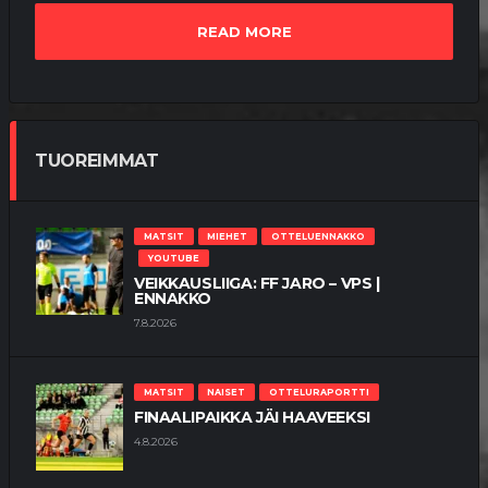
READ MORE
TUOREIMMAT
MATSIT
MIEHET
OTTELUENNAKKO
YOUTUBE
VEIKKAUSLIIGA: FF JARO – VPS |
ENNAKKO
7.8.2026
MATSIT
NAISET
OTTELURAPORTTI
FINAALIPAIKKA JÄI HAAVEEKSI
4.8.2026