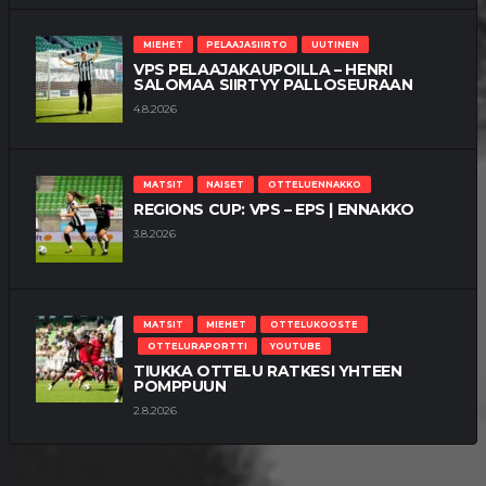
MIEHET
PELAAJASIIRTO
UUTINEN
VPS PELAAJAKAUPOILLA – HENRI
SALOMAA SIIRTYY PALLOSEURAAN
4.8.2026
MATSIT
NAISET
OTTELUENNAKKO
REGIONS CUP: VPS – EPS | ENNAKKO
3.8.2026
MATSIT
MIEHET
OTTELUKOOSTE
OTTELURAPORTTI
YOUTUBE
TIUKKA OTTELU RATKESI YHTEEN
POMPPUUN
2.8.2026