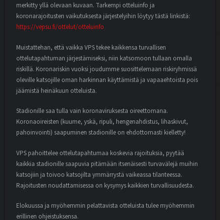
merkitty yllä olevaan kuvaan. Tarkempi otteluinfo ja
koronarajoitusten vaikutuksesta järjestelyihin löytyy tästä linkistä:
https://vepsu.fi/ottelut/otteluinfo
Muistattehan, että vaikka VPS tekee kaikkensa turvallisen
ottelutapahtuman järjestämiseksi, niin katsomoon tullaan omalla
riskillä. Koronariskin vuoksi joudumme suosittelemaan riskiryhmissä
oleville katsojille oman harkinnan käyttämistä ja vapaaehtoista pois
jäämistä heinäkuun otteluista.
Stadionille saa tulla vain koronaviruksesta oireettomana.
Koronaoireisten (kuume, yskä, ripuli, hengenahdistus, lihaskivut,
pahoinvointi) saapuminen stadionille on ehdottomasti kielletty!
VPS pahoittelee ottelutapahtumaa koskevia rajoituksia, pyytää
kaikkia stadionille saapuvia pitämään itsenäisesti turvavälejä muihin
katsojiin ja toivoo katsojilta ymmärrystä vaikeassa tilanteessa.
Rajoitusten noudattamisessa on kysymys kaikkien turvallisuudesta.
Elokuussa ja myöhemmin pelattavista otteluista tulee myöhemmin
erillinen ohjeistuksensa.