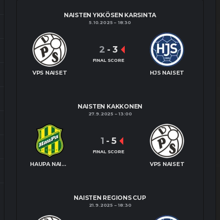
NAISTEN YKKÖSEN KARSINTA
5.10.2025
18:30
2
-
3
FINAL SCORE
VPS NAISET
HJS NAISET
NAISTEN KAKKONEN
27.9.2025
13:00
1
-
5
FINAL SCORE
HAUPA NAISET
VPS NAISET
NAISTEN REGIONS CUP
21.9.2025
18:30