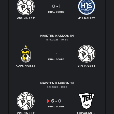
0
-
1
FINAL SCORE
VPS NAISET
HJS NAISET
NAISTEN KAKKONEN
16.9.2025
18:30
-
FINAL SCORE
KUPS NAISET
VPS NAISET
NAISTEN KAKKONEN
6.9.2025
15:00
6
-
0
FINAL SCORE
VPS NAISET
TOIVALAN URHEILIJAT NAISET