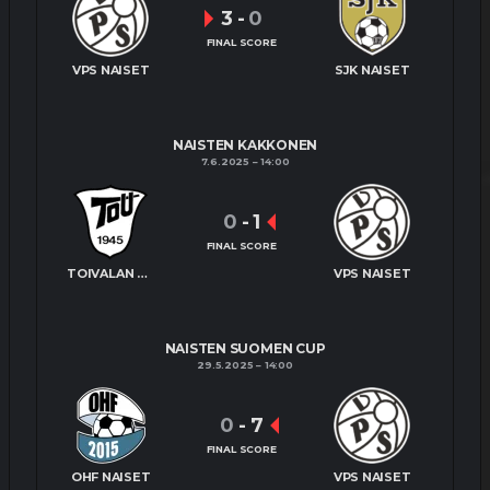
3
-
0
FINAL SCORE
VPS NAISET
SJK NAISET
NAISTEN KAKKONEN
7.6.2025
14:00
0
-
1
FINAL SCORE
TOIVALAN URHEILIJAT NAISET
VPS NAISET
NAISTEN SUOMEN CUP
29.5.2025
14:00
0
-
7
FINAL SCORE
OHF NAISET
VPS NAISET