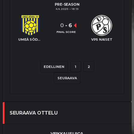
PRE-SEASON
4.4.2025
18:15
0
-
6
FINAL SCORE
UMEÅ SÖDRA NAISET
VPS NAISET
EDELLINEN
1
2
SEURAAVA
SEURAAVA OTTELU
VEIKKAUSLIIGA