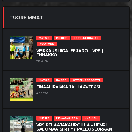
TUOREIMMAT
MATSIT
MIEHET
OTTELUENNAKKO
YOUTUBE
VEIKKAUSLIIGA: FF JARO – VPS |
ENNAKKO
7.8.2026
MATSIT
NAISET
OTTELURAPORTTI
FINAALIPAIKKA JÄI HAAVEEKSI
4.8.2026
MIEHET
PELAAJASIIRTO
UUTINEN
VPS PELAAJAKAUPOILLA – HENRI
SALOMAA SIIRTYY PALLOSEURAAN