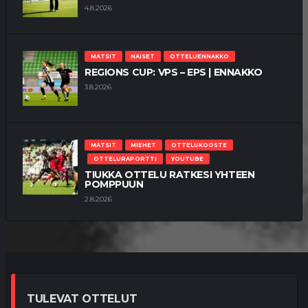
4.8.2026
MATSIT
NAISET
OTTELUENNAKKO
REGIONS CUP: VPS – EPS | ENNAKKO
3.8.2026
MATSIT
MIEHET
OTTELUKOOSTE
OTTELURAPORTTI
YOUTUBE
TIUKKA OTTELU RATKESI YHTEEN
POMPPUUN
2.8.2026
TULEVAT OTTELUT