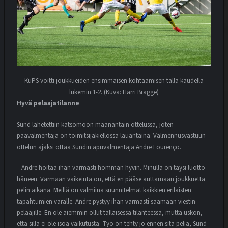
KuPS voitti joukkueiden ensimmäisen kohtaamisen tällä kaudella
lukemin 1-2. (Kuva: Harri Bragge)
Hyvä pelaajatilanne
Sund lähetettiin katsomoon maanantain ottelussa, joten
päävalmentaja on toimitsijakiellossa lauantaina. Valmennusvastuun
ottelun ajaksi ottaa Sundin apuvalmentaja Andre Lourenço.
– Andre hoitaa ihan varmasti homman hyvin. Minulla on täysi luotto
häneen. Varmaan vaikeinta on, että en pääse auttamaan joukkuetta
pelin aikana. Meillä on valmiina suunnitelmat kaikkien erilaisten
tapahtumien varalle. Andre pystyy ihan varmasti saamaan viestin
pelaajille. En ole aiemmin ollut tällaisessa tilanteessa, mutta uskon,
että sillä ei ole isoa vaikutusta. Työ on tehty jo ennen sitä peliä, Sund