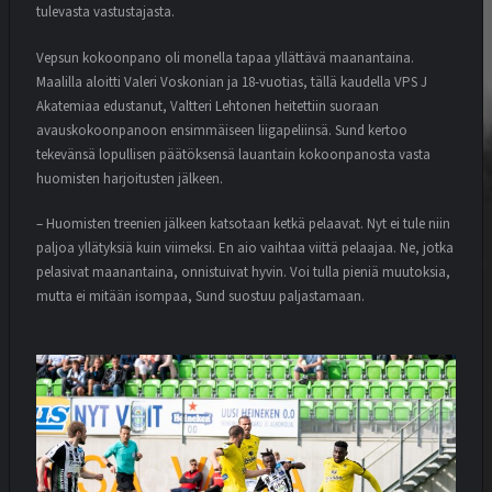
tulevasta vastustajasta.
Vepsun kokoonpano oli monella tapaa yllättävä maanantaina.
Maalilla aloitti Valeri Voskonian ja 18-vuotias, tällä kaudella VPS J
Akatemiaa edustanut, Valtteri Lehtonen heitettiin suoraan
avauskokoonpanoon ensimmäiseen liigapeliinsä. Sund kertoo
tekevänsä lopullisen päätöksensä lauantain kokoonpanosta vasta
huomisten harjoitusten jälkeen.
– Huomisten treenien jälkeen katsotaan ketkä pelaavat. Nyt ei tule niin
paljoa yllätyksiä kuin viimeksi. En aio vaihtaa viittä pelaajaa. Ne, jotka
pelasivat maanantaina, onnistuivat hyvin. Voi tulla pieniä muutoksia,
mutta ei mitään isompaa, Sund suostuu paljastamaan.