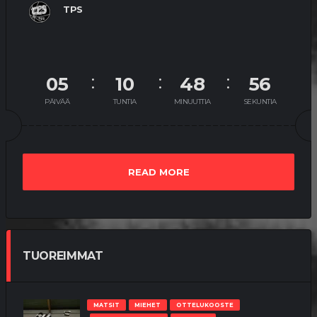
TPS
05
10
48
56
PÄIVÄÄ
TUNTIA
MINUUTTIA
SEKUNTIA
READ MORE
TUOREIMMAT
MATSIT
MIEHET
OTTELUKOOSTE