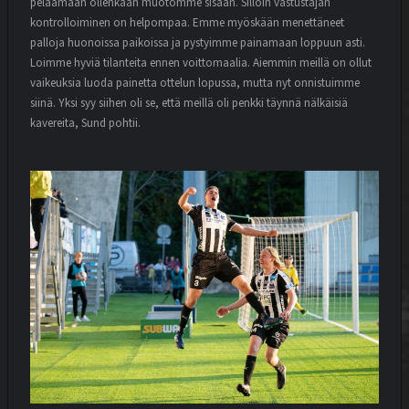
pelaamaan ollenkaan muotomme sisään. Silloin vastustajan
kontrolloiminen on helpompaa. Emme myöskään menettäneet
palloja huonoissa paikoissa ja pystyimme painamaan loppuun asti.
Loimme hyviä tilanteita ennen voittomaalia. Aiemmin meillä on ollut
vaikeuksia luoda painetta ottelun lopussa, mutta nyt onnistuimme
siinä. Yksi syy siihen oli se, että meillä oli penkki täynnä nälkäisiä
kavereita, Sund pohtii.