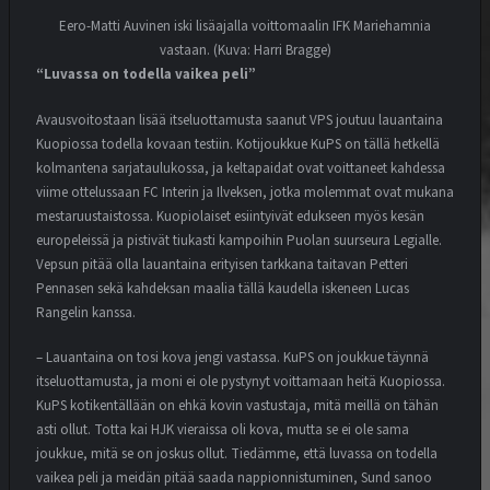
Eero-Matti Auvinen iski lisäajalla voittomaalin IFK Mariehamnia
vastaan. (Kuva: Harri Bragge)
“Luvassa on todella vaikea peli”
Avausvoitostaan lisää itseluottamusta saanut VPS joutuu lauantaina
Kuopiossa todella kovaan testiin. Kotijoukkue KuPS on tällä hetkellä
kolmantena sarjataulukossa, ja keltapaidat ovat voittaneet kahdessa
viime ottelussaan FC Interin ja Ilveksen, jotka molemmat ovat mukana
mestaruustaistossa. Kuopiolaiset esiintyivät edukseen myös kesän
europeleissä ja pistivät tiukasti kampoihin Puolan suurseura Legialle.
Vepsun pitää olla lauantaina erityisen tarkkana taitavan Petteri
Pennasen sekä kahdeksan maalia tällä kaudella iskeneen Lucas
Rangelin kanssa.
– Lauantaina on tosi kova jengi vastassa. KuPS on joukkue täynnä
itseluottamusta, ja moni ei ole pystynyt voittamaan heitä Kuopiossa.
KuPS kotikentällään on ehkä kovin vastustaja, mitä meillä on tähän
asti ollut. Totta kai HJK vieraissa oli kova, mutta se ei ole sama
joukkue, mitä se on joskus ollut. Tiedämme, että luvassa on todella
vaikea peli ja meidän pitää saada nappionnistuminen, Sund sanoo