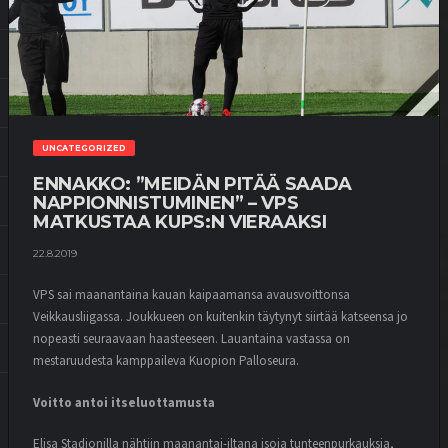
UNCATEGORIZED
ENNAKKO: ”MEIDÄN PITÄÄ SAADA
NAPPIONNISTUMINEN” – VPS
MATKUSTAA KUPS:N VIERAAKSI
22.8.2019
VPS sai maanantaina kauan kaipaamansa avausvoittonsa
Veikkausliigassa. Joukkueen on kuitenkin täytynyt siirtää katseensa jo
nopeasti seuraavaan haasteeseen. Lauantaina vastassa on
mestaruudesta kamppaileva Kuopion Palloseura.
Voitto antoi itseluottamusta
Elisa Stadionilla nähtiin maanantai-iltana isoja tunteenpurkauksia,