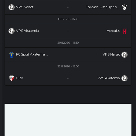
VPS Naiset
Toivalan Urheilijat Naiset
-
15.8.2026
16:30
VPS Akatemia
Hercules
-
20.8.2026
18:30
FC Sport Akatemia Naiset
VPS Naiset
-
22.8.2026
15:00
GBK
VPS Akatemia
-