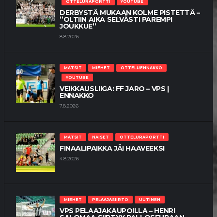
OTTELURAPORTTI
YOUTUBE
DERBYSTÄ MUKAAN KOLME PISTETTÄ –
”OLTIIN AIKA SELVÄSTI PAREMPI
JOUKKUE”
8.8.2026
MATSIT
MIEHET
OTTELUENNAKKO
YOUTUBE
VEIKKAUSLIIGA: FF JARO – VPS |
ENNAKKO
7.8.2026
MATSIT
NAISET
OTTELURAPORTTI
FINAALIPAIKKA JÄI HAAVEEKSI
4.8.2026
MIEHET
PELAAJASIIRTO
UUTINEN
VPS PELAAJAKAUPOILLA – HENRI