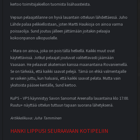
kertoo toimitsijakiellon tuomista lisähaasteista.
Vepsun pelaajatilanne on hyvä lauantain otteluun lähdettäessä. Juho
Lähde palaa pelikiellostaan, joten Martti Haukioja on ainoa varma
poissaolija. Sund joutuu jälleen jättämään joitakin pelaajia
kokoonpanon ulkopuolelle.
– Mara on ainoa, joka on pois tällä hetkellä. Kaikki muut ovat
käytettävissä. Jotkut pelaajat joutuvat valitettavasti jäämään
Vaasaan. He pelaavat akatemian kanssa maanantaina Rovaniemellä.
Se on tärkeää, että kaikki saavat pelejä. Tämä on ehkä valmentajalle
se vaikein juttu, kun haluaisi, että kaikki saavat pelata. Mutta vain
yksitoista pääsee kentälle, Sund kertoo.
KuPS – VPS käynnistyy Savon Sanomat Areenalla lauantaina klo 17:00.
Ruutu+ näyttää ottelun tuttuun tapaan suorana lähetyksenä.
Artikkelikuva: Juha Tamminen
HANKI LIPPUSI SEURAAVAAN KOTIPELIIN