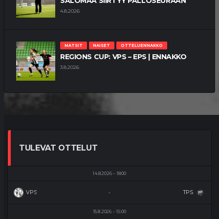
SALOMAA SIIRTYY PALLOSEURAAN
4.8.2026
MATSIT
NAISET
OTTELUENNAKKO
REGIONS CUP: VPS – EPS | ENNAKKO
3.8.2026
TULEVAT OTTELUT
14.8.2026
18:00
VPS
TPS
-
15.8.2026
15:00