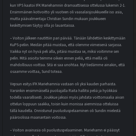
kun VPS kaatoi IFK Mariehamnin dramaattisessa ottelussa lukemin 2-1.
Ensimmäinen kotivoitto yli vuoteen oli vaasalaisjoukkueelle iso asia,
mutta päävalmentaja Christian Sundin mukaan joukkueen
keskittymisen täytyy olla jo lauantaissa.
– Voiton jälkeen nautittiin pari päivää. Tänään lähdettiin keskittymään
KuPS-peliin. Meidän pitää muistaa, että olemme viimeisenä sarjassa.
Vaikka nyt on hyvä peli alla, pitäisi muistaa se, miksi voitimme sen
pelin. Mitä asioita teimme oikein ennen peliä, että meillä oli
mahdollisuus voittaa. Sitä ei saa unohtaa. Nyt tiedämme ainakin, että
osaamme voittaa, Sund toteaa.
Vepsun esitys IFK Mariehamnia vastaan oli yksi kauden parhaista.
Varsinkin ensimmäisellä puoliajalla Raita hallitsi peliä ja hyökkäsi
todella vaarallisesti. Joukkue jaksoi myös jahdata voittomaalia aivan
ottelun loppuun saakka, toisin kuin monissa aiemmissa otteluissa
tällä kaudella. Onnistunut puolustuspelaaminen oli Sundin mielestä
pääroolissa maanantain voitossa.
– Voiton avainasia oli puolustuspelaaminen. Mariehamn ei päässyt