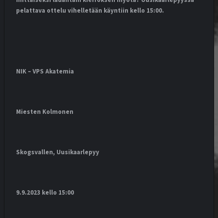
mittaiseksi lauantain kierroksen myötä? Uusikaarlepyyssä
pelattava ottelu vihelletään käyntiin kello 15:00.
NIK – VPS Akatemia
Miesten Kolmonen
Skogsvallen, Uusikaarlepyy
9.9.2023 kello 15:00