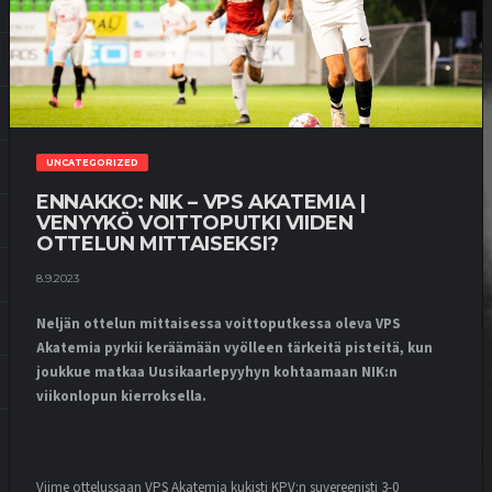
UNCATEGORIZED
ENNAKKO: NIK – VPS AKATEMIA |
VENYYKÖ VOITTOPUTKI VIIDEN
OTTELUN MITTAISEKSI?
8.9.2023
Neljän ottelun mittaisessa voittoputkessa oleva VPS
Akatemia pyrkii keräämään vyölleen tärkeitä pisteitä, kun
joukkue matkaa Uusikaarlepyyhyn kohtaamaan NIK:n
viikonlopun kierroksella.
Viime ottelussaan VPS Akatemia kukisti KPV:n suvereenisti 3-0