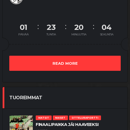
01
23
20
03
PÄIVÄÄ
TUNTIA
MINUUTTIA
SEKUNTIA
READ MORE
TUOREIMMAT
MATSIT
NAISET
OTTELURAPORTTI
FINAALIPAIKKA JÄI HAAVEEKSI