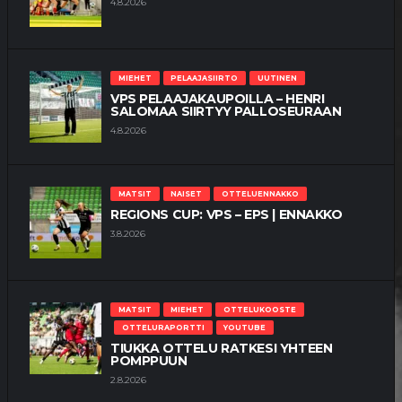
4.8.2026
MIEHET
PELAAJASIIRTO
UUTINEN
VPS PELAAJAKAUPOILLA – HENRI
SALOMAA SIIRTYY PALLOSEURAAN
4.8.2026
MATSIT
NAISET
OTTELUENNAKKO
REGIONS CUP: VPS – EPS | ENNAKKO
3.8.2026
MATSIT
MIEHET
OTTELUKOOSTE
OTTELURAPORTTI
YOUTUBE
TIUKKA OTTELU RATKESI YHTEEN
POMPPUUN
2.8.2026