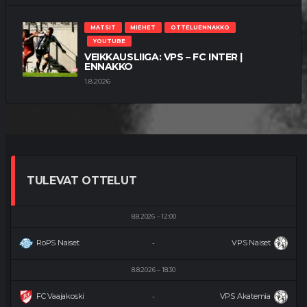
MATSIT
MIEHET
OTTELUENNAKKO
YOUTUBE
VEIKKAUSLIIGA: VPS – FC INTER |
ENNAKKO
1.8.2026
TULEVAT OTTELUT
8.8.2026
12:00
RoPS Naiset
VPS Naiset
-
8.8.2026
18:30
FC Vaajakoski
VPS Akatemia
-