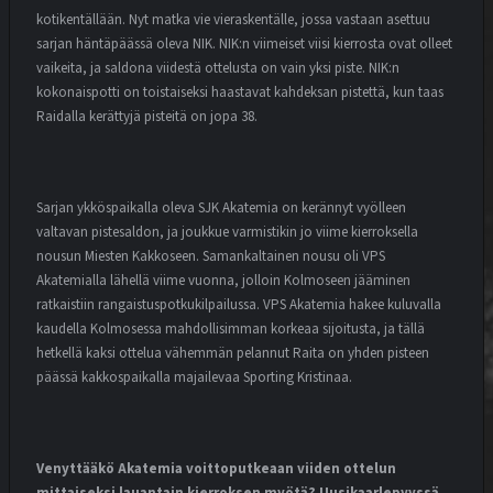
kotikentällään. Nyt matka vie vieraskentälle, jossa vastaan asettuu
sarjan häntäpäässä oleva NIK. NIK:n viimeiset viisi kierrosta ovat olleet
vaikeita, ja saldona viidestä ottelusta on vain yksi piste. NIK:n
kokonaispotti on toistaiseksi haastavat kahdeksan pistettä, kun taas
Raidalla kerättyjä pisteitä on jopa 38.
Sarjan ykköspaikalla oleva SJK Akatemia on kerännyt vyölleen
valtavan pistesaldon, ja joukkue varmistikin jo viime kierroksella
nousun Miesten Kakkoseen. Samankaltainen nousu oli VPS
Akatemialla lähellä viime vuonna, jolloin Kolmoseen jääminen
ratkaistiin rangaistuspotkukilpailussa. VPS Akatemia hakee kuluvalla
kaudella Kolmosessa mahdollisimman korkeaa sijoitusta, ja tällä
hetkellä kaksi ottelua vähemmän pelannut Raita on yhden pisteen
päässä kakkospaikalla majailevaa Sporting Kristinaa.
Venyttääkö Akatemia voittoputkeaan viiden ottelun