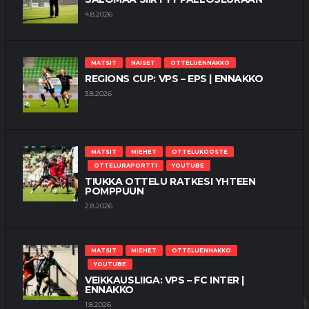
4.8.2026
MATSIT
NAISET
OTTELUENNAKKO
REGIONS CUP: VPS – EPS | ENNAKKO
3.8.2026
MATSIT
MIEHET
OTTELUKOOSTE
OTTELURAPORTTI
YOUTUBE
TIUKKA OTTELU RATKESI YHTEEN
POMPPUUN
2.8.2026
MATSIT
MIEHET
OTTELUENNAKKO
YOUTUBE
VEIKKAUSLIIGA: VPS – FC INTER |
ENNAKKO
1.8.2026