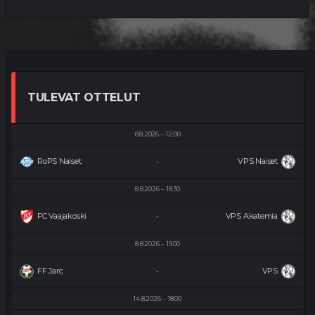
TULEVAT OTTELUT
8.8.2026
12:00
RoPS Naiset
VPS Naiset
-
8.8.2026
18:30
FC Vaajakoski
VPS Akatemia
-
8.8.2026
19:00
FF Jaro
VPS
-
14.8.2026
18:00