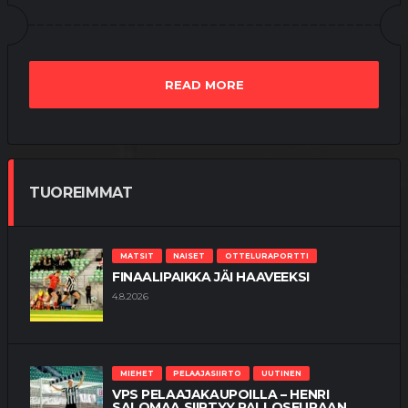
READ MORE
TUOREIMMAT
MATSIT
NAISET
OTTELURAPORTTI
FINAALIPAIKKA JÄI HAAVEEKSI
4.8.2026
MIEHET
PELAAJASIIRTO
UUTINEN
VPS PELAAJAKAUPOILLA – HENRI
SALOMAA SIIRTYY PALLOSEURAAN