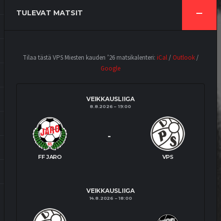
TULEVAT MATSIT
Tilaa tästä VPS Miesten kauden ’26 matsikalenteri:
iCal
/
Outlook
/
Google
VEIKKAUSLIIGA
8.8.2026
19:00
-
FF JARO
VPS
VEIKKAUSLIIGA
14.8.2026
18:00