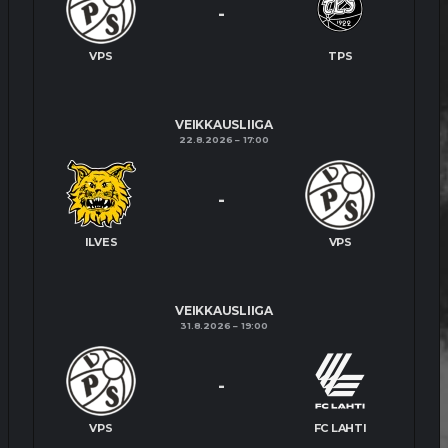
-
VPS
TPS
VEIKKAUSLIIGA
22.8.2026
17:00
-
ILVES
VPS
VEIKKAUSLIIGA
31.8.2026
19:00
-
VPS
FC LAHTI