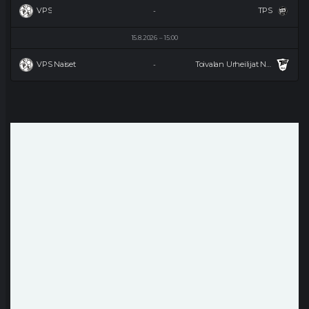
VPS
TPS
-
15.8.2026
15:00
VPS Naiset
Toivalan Urheilijat Naiset
-