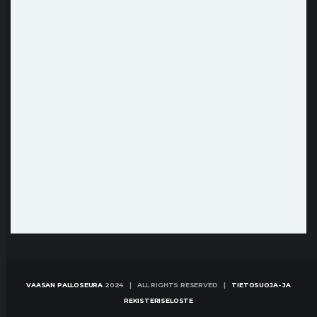
VAASAN PALLOSEURA
2024 | ALL RIGHTS RESERVED |
TIETOSUOJA- JA
REKISTERISELOSTE