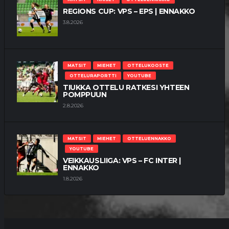
REGIONS CUP: VPS – EPS | ENNAKKO
3.8.2026
MATSIT
MIEHET
OTTELUKOOSTE
OTTELURAPORTTI
YOUTUBE
TIUKKA OTTELU RATKESI YHTEEN
POMPPUUN
2.8.2026
MATSIT
MIEHET
OTTELUENNAKKO
YOUTUBE
VEIKKAUSLIIGA: VPS – FC INTER |
ENNAKKO
1.8.2026