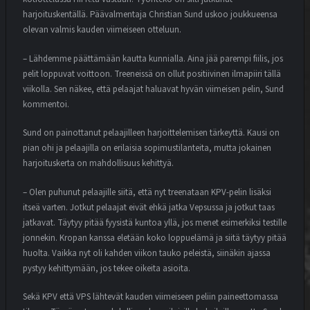
harjoituskentällä. Päävalmentaja Christian Sund uskoo joukkueensa
olevan valmis kauden viimeiseen otteluun.
– Lähdemme päättämään kautta kunnialla. Aina jää parempi fiilis, jos
pelit loppuvat voittoon. Treeneissä on ollut positiivinen ilmapiiri tällä
viikolla. Sen näkee, että pelaajat haluavat hyvän viimeisen pelin, Sund
kommentoi.
Sund on painottanut pelaajilleen harjoittelemisen tärkeyttä. Kausi on
pian ohi ja pelaajilla on erilaisia sopimustilanteita, mutta jokainen
harjoituskerta on mahdollisuus kehittyä.
– Olen puhunut pelaajille siitä, että nyt treenataan KPV-pelin lisäksi
itseä varten. Jotkut pelaajat eivät ehkä jatka Vepsussa ja jotkut taas
jatkavat. Täytyy pitää fyysistä kuntoa yllä, jos menet esimerkiksi testille
jonnekin. Kropan kanssa eletään koko loppuelämä ja siitä täytyy pitää
huolta. Vaikka nyt oli kahden viikon tauko peleistä, siinäkin ajassa
pystyy kehittymään, jos tekee oikeita asioita.
Sekä KPV että VPS lähtevät kauden viimeiseen peliin paineettomassa