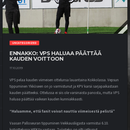
UNCATEGORIZED
ENNAKKO: VPS HALUAA PÄÄTTÄÄ
KAUDEN VOITTOON
17.10.2019
VPS pelaa kauden viimeisen ottelunsa lauantaina Kokkolassa. Vepsun
tippuminen Ykköseen on jo varmistunut ja KPV karsii sarjapaikastaan
kauden päätteeksi. Ottelussa ei siis ole varsinaista panosta, mutta VPS
haluaa päättää vaikean kauden kunniakkaasti.
“Haluamme, että fanit voivat nauttia viimeisestä pelistä”
Vaasan Palloseuran tippuminen Veikkausliigasta varmistui 6.10.
kotiottelussa HIFK:ta vastaan. Työnteko on silti jatkunut