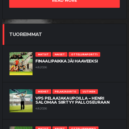
READ MORE
TUOREIMMAT
MATSIT
NAISET
OTTELURAPORTTI
FINAALIPAIKKA JÄI HAAVEEKSI
4.8.2026
MIEHET
PELAAJASIIRTO
UUTINEN
VPS PELAAJAKAUPOILLA – HENRI
SALOMAA SIIRTYY PALLOSEURAAN
4.8.2026
MATSIT
NAISET
OTTELUENNAKKO