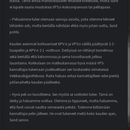
tilassa. Tämä antaa mahdollisuuden erilaisille kokeiluille, mutta Sund
ei lupaile suuria muutoksia VPS:n kokoonpanoon tai pelitapaan.
– Pelissämme tulee olemaan samoja asioita, joita olemme tehneet
tähänkin asti, mutta kentällä nähdään ehkä myös jotain uutta, Sund
pohtii.
Kauden aiemmat kohtaamiset KPV:n ja VPS:n välillä päättyivät 2-2 -
tasapeliin ja KPV:n 2-1 -voittoon. Derbyissä on riittänyt tunnelmaa
sekä kentällä että katsomossa ja sama toivottavasti jatkuu
lauantaina. Kokkolaan on matkustamassa hyvä määrä VPS-
kannattajia tukemaan joukkuettaan sen toistaiseksi viimeisessä
Veikkausliigaottelussa. Raita haluaa antaa kannattajilleen edes pientä
juhlanaihetta kauden päätteeksi.
– Hyvä peli on tavoitteena. Sen myötä se voittokin tulee. Tämä on
derby ja haluamme voittaa. Olemme jo tippuneet, mutta haluamme,
että fanit voivat nauttia viimeisestä pelistä. Tulemme kiittämään
kannattajia pelin jälkeen. He ovat tukeneet meitä koko kauden ajan,
Sund sanoo.