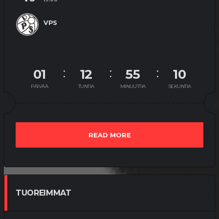
VPS
01
12
55
09
PÄIVÄÄ
TUNTIA
MINUUTTIA
SEKUNTIA
READ MORE
TUOREIMMAT