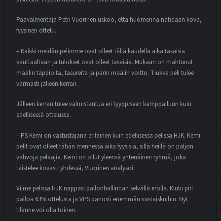
Päävalmentaja Petri Vuorinen uskoo, että huomenna nähdään kova,
fyysinen ottelu.
– Kaikki meidän pelimme ovat olleet tällä kaudella aika tasaisia
kauttaaltaan ja tulokset ovat olleet tasaisia. Mukaan on mahtunut
maalin tappioita, tasureita ja parin maalin voitto. Tiukka peli tulee
varmasti jälleen kerran.
Jälleen kerran tulee valmistautua eri tyyppiseen kamppailuun kuin
edellisessä ottelussa.
– PS Kemi on vastustajana erilainen kuin edellisessä pelissä HJK. Kemi-
pelit ovat olleet tähän mennessä aika fyysisiä, sillä heillä on paljon
vahvoja pelaajia. Kemi on ollut yleensä yhtenäinen ryhmä, joka
taistelee kovasti yhdessä, Vuorinen analysoi.
Viime pelissä HJK nappasi pallonhallinnan selvällä erolla. Klubi piti
palloa 63% ottelusta ja VPS panosti enemmän vastaiskuihin. Nyt
tilanne voi olla toinen.