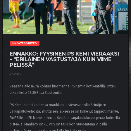
UNCATEGORIZED
ENNAKKO: FYYSINEN PS KEMI VIERAAKSI
– “ERILAINEN VASTUSTAJA KUIN VIIME
PELISSÄ”
2.5.2018
Vaasan Palloseura kohtaa huomenna PS Kemin kotikentällä. Ottelu
alkaa kello 18:30 Elisa Stadionilla.
PS Kemi aloitti kautensa maukkaalla vierasvoitolla Seinäjoen
Jalkapallokerhosta, mutta sen jälkeen se on kokenut tappiot Interille,
RoPSille ja IFK Mariehamnille. Se pitää sarjataulukossa perää kolmella
pisteellä. Maaliero on -5. VPS on taulukon kuudentena viidellä
pisteellä. Vepsun maaliero on tällä hetkellä nolla.