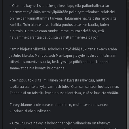
– Olemme käyneet sitä pelien jälkeen läpi, että pallonhallinta tai
pidemmät hyökkäykset tai ylipäätään pelin rytmittäminen erilaiseksi
on meidän kannaltamme tärkeää. Haluamme hallita peliä myös siltä
kantilta. Toki tilanteita voi hallita puolustuksenkin kautta, kuten
ajoittain HJK:ta vastaan onnistuimme, mutta selvää on, että
haluamme parantaa pallollista vaihettamme vielä paljon.
Kemin kärjessä viilettää isokokoisia hyökkääjiä, kuten Hakeem Araba
ja Juho Mäkelä. Mahdollisesti Meri-Lapin ylpeyden pelisuunnitelmaan
liittyykin suoraviivaisuutta, keskityksiä ja pitkiä palloja. Topparit
saanevat painia kovasti huomenna.
– Se riippuu toki siitä, millainen pelin kuvasta rakentuu, mutta
tuollaisia tilanteita kyllä varmasti tulee. Olen sen suhteen luottavainen.
Tähän asti on taisteltu hyvin noissa tilanteissa, eikä se huoleta yhtään.
Terveystilanne ei ole paras mahdollinen, mutta senkään suhteen
Vuorinen ei ole huolissaan.
– Otteluruuhka näkyy ja kokoonpanojen valinnoissa on täytynyt