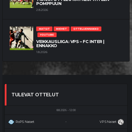
POMPPUUN
2.8.2026
MATSIT
MIEHET
OTTELUENNAKKO
YOUTUBE
VEIKKAUSLIIGA: VPS – FC INTER |
ENNAKKO
1.8.2026
TULEVAT OTTELUT
8.8.2026
12:00
RoPS Naiset
VPS Naiset
-