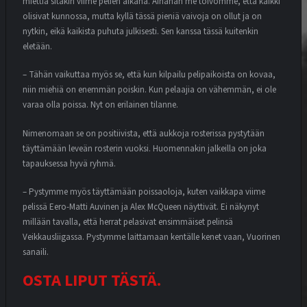
miettiä sitäkin viime pelien aikana. Ainahan me toivomme, että kaikki
olisivat kunnossa, mutta kyllä tässä pieniä vaivoja on ollut ja on
nytkin, eikä kaikista puhuta julkisesti. Sen kanssa tässä kuitenkin
eletään.
– Tähän vaikuttaa myös se, että kun kilpailu pelipaikoista on kovaa,
niin miehiä on enemmän poiskin. Kun pelaajia on vähemmän, ei ole
varaa olla poissa. Nyt on erilainen tilanne.
Nimenomaan se on positiivista, että aukkoja rosterissa pystytään
täyttämään leveän rosterin vuoksi. Huomennakin jalkeilla on joka
tapauksessa hyvä ryhmä.
– Pystymme myös täyttämään poissaoloja, kuten vaikkapa viime
pelissä Eero-Matti Auvinen ja Alex McQueen näyttivät. Ei näkynyt
millään tavalla, että herrat pelasivat ensimmäiset pelinsä
Veikkausliigassa. Pystymme laittamaan kentälle kenet vaan, Vuorinen
sanaili.
OSTA LIPUT TÄSTÄ.