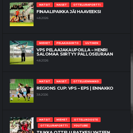
MATSIT
NAISET
OTTELURAPORTTI
FINAALIPAIKKA JÄI HAAVEEKSI
4.8.2026
MIEHET
PELAAJASIIRTO
UUTINEN
VPS PELAAJAKAUPOILLA – HENRI
SALOMAA SIIRTYY PALLOSEURAAN
4.8.2026
MATSIT
NAISET
OTTELUENNAKKO
REGIONS CUP: VPS – EPS | ENNAKKO
3.8.2026
MATSIT
MIEHET
OTTELUKOOSTE
OTTELURAPORTTI
YOUTUBE
TIUKKA OTTELU RATKESI YHTEEN