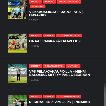
MATSIT
MIEHET
OTTELUENNAKKO
YOUTUBE
VEIKKAUSLIIGA: FF JARO – VPS |
ENNAKKO
7.8.2026
MATSIT
NAISET
OTTELURAPORTTI
FINAALIPAIKKA JÄI HAAVEEKSI
4.8.2026
MIEHET
PELAAJASIIRTO
UUTINEN
VPS PELAAJAKAUPOILLA – HENRI
SALOMAA SIIRTYY PALLOSEURAAN
4.8.2026
MATSIT
NAISET
OTTELUENNAKKO
REGIONS CUP: VPS – EPS | ENNAKKO