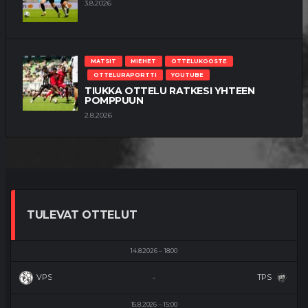
3.8.2026
MATSIT
MIEHET
OTTELUKOOSTE
OTTELURAPORTTI
YOUTUBE
TIUKKA OTTELU RATKESI YHTEEN
POMPPUUN
2.8.2026
TULEVAT OTTELUT
14.8.2026
18:00
VPS
TPS
-
15.8.2026
15:00