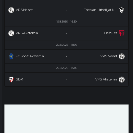
VPS Naiset
Toivalan Urheilijat Naiset
-
15.8.2026
16:30
VPS Akatemia
Hercules
-
20.8.2026
18:30
FC Sport Akatemia Naiset
VPS Naiset
-
22.8.2026
15:00
GBK
VPS Akatemia
-