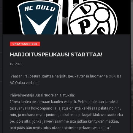
UNCATEGORIZED
HARJOITUSPELIKAUSI STARTTAA!
14.1.2022
Vaasan Palloseura starttaa harjoituspelikautensa huomenna Oulussa
AC Oulua vastaan!
Päävalmentaja Jussi Nuorelan ajatuksia:
?”kiva lähteä pelaamaan kauden eka peli. Peliin lähdetään kahdella
tasavahvalla kokoonpanolla, ajatus on että kaikki saa pelata noin 45
min, ja mukana myös juniori- ja akatemia pelaajat! Mukava saada eka
peli pois alta, jonka jälkeen saamme siitä jatkaa kehityksen matkaa,
toki päästään myös tutustutaan toisiimme pelaamisen kautta “