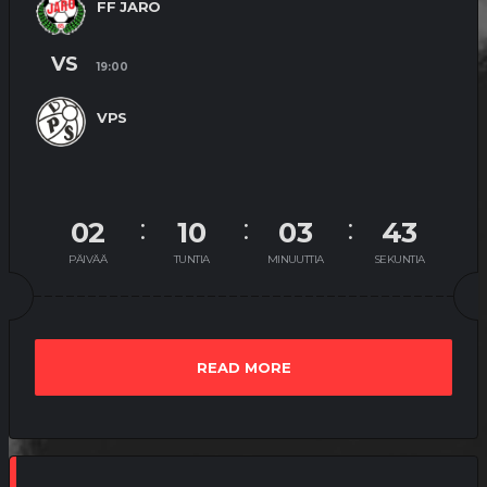
FF JARO
VS
19:00
VPS
02
10
03
43
PÄIVÄÄ
TUNTIA
MINUUTTIA
SEKUNTIA
READ MORE