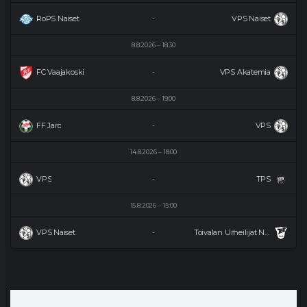
RoPS Naiset
VPS Naiset
-
8.8.2026
18:30
FC Vaajakoski
VPS Akatemia
-
8.8.2026
19:00
FF Jaro
VPS
-
14.8.2026
18:00
VPS
TPS
-
15.8.2026
15:00
VPS Naiset
Toivalan Urheilijat Naiset
-