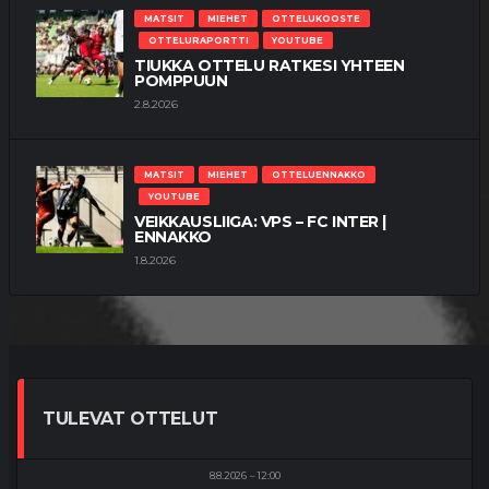
MATSIT
MIEHET
OTTELUKOOSTE
OTTELURAPORTTI
YOUTUBE
TIUKKA OTTELU RATKESI YHTEEN
POMPPUUN
2.8.2026
MATSIT
MIEHET
OTTELUENNAKKO
YOUTUBE
VEIKKAUSLIIGA: VPS – FC INTER |
ENNAKKO
1.8.2026
TULEVAT OTTELUT
8.8.2026
12:00