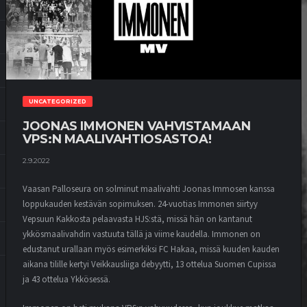
UNCATEGORIZED
JOONAS IMMONEN VAHVISTAMAAN
VPS:N MAALIVAHTIOSASTOA!
2.9.2022
Vaasan Palloseura on solminut maalivahti Joonas Immosen kanssa
loppukauden kestävän sopimuksen. 24-vuotias Immonen siirtyy
Vepsuun Kakkosta pelaavasta HJS:stä, missä hän on kantanut
ykkösmaalivahdin vastuuta tällä ja viime kaudella. Immonen on
edustanut urallaan myös esimerkiksi FC Hakaa, missä kuuden kauden
aikana tilille kertyi Veikkausliiga debyytti, 13 ottelua Suomen Cupissa
ja 43 ottelua Ykkösessä.