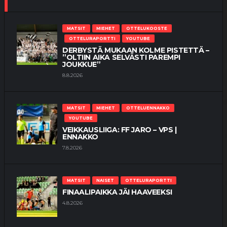
MATSIT
MIEHET
OTTELUKOOSTE
OTTELURAPORTTI
YOUTUBE
DERBYSTÄ MUKAAN KOLME PISTETTÄ –
”OLTIIN AIKA SELVÄSTI PAREMPI
JOUKKUE”
8.8.2026
MATSIT
MIEHET
OTTELUENNAKKO
YOUTUBE
VEIKKAUSLIIGA: FF JARO – VPS |
ENNAKKO
7.8.2026
MATSIT
NAISET
OTTELURAPORTTI
FINAALIPAIKKA JÄI HAAVEEKSI
4.8.2026