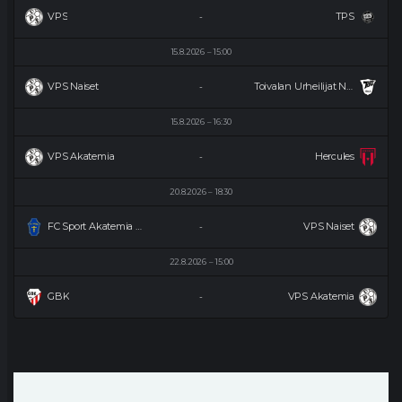
VPS
TPS
-
15.8.2026
15:00
VPS Naiset
Toivalan Urheilijat Naiset
-
15.8.2026
16:30
VPS Akatemia
Hercules
-
20.8.2026
18:30
FC Sport Akatemia Naiset
VPS Naiset
-
22.8.2026
15:00
GBK
VPS Akatemia
-