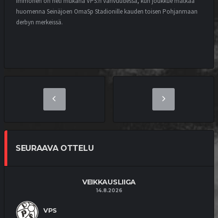
Immonen on heti mukana VPS:n vahvuudessa, kun joukkue matkaa
huomenna Seinäjoen OmaSp Stadionille kauden toisen Pohjanmaan
derbyn merkeissä.
SEURAAVA OTTELU
VEIKKAUSLIIGA
14.8.2026
VPS