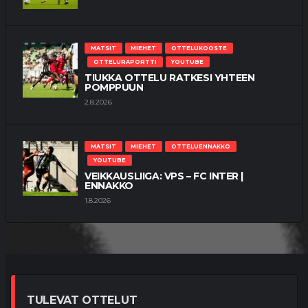
MATSIT
MIEHET
OTTELUKOOSTE
OTTELURAPORTTI
YOUTUBE
TIUKKA OTTELU RATKESI YHTEEN
POMPPUUN
2.8.2026
MATSIT
MIEHET
OTTELUENNAKKO
YOUTUBE
VEIKKAUSLIIGA: VPS – FC INTER |
ENNAKKO
1.8.2026
TULEVAT OTTELUT