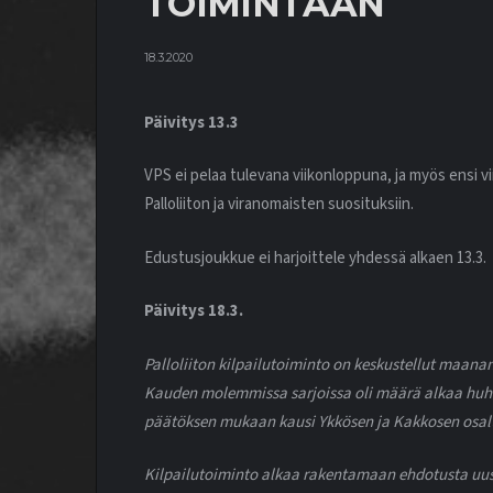
TOIMINTAAN
18.3.2020
Päivitys 13.3
VPS ei pelaa tulevana viikonloppuna, ja myös ensi
Palloliiton ja viranomaisten suosituksiin.
Edustusjoukkue ei harjoittele yhdessä alkaen 13.3.
Päivitys 18.3.
Palloliiton kilpailutoiminto on keskustellut maana
Kauden molemmissa sarjoissa oli määrä alkaa huht
päätöksen mukaan kausi Ykkösen ja Kakkosen osalt
Kilpailutoiminto alkaa rakentamaan ehdotusta uusik