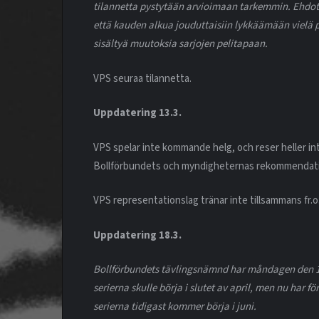
tilannetta pystytään arvioimaan tarkemmin. Ehdot
että kauden alkua jouduttaisiin lykkäämään vielä 
sisältyä muutoksia sarjojen pelitapaan.
VPS seuraa tilannetta.
Uppdatering 13.3.
VPS spelar inte kommande helg, och reser heller int
Bollförbundets och myndigheternas rekommendati
VPS representationslag tränar inte tillsammans fr.o.
Uppdatering 18.3.
Bollförbundets tävlingsnämnd har måndagen den 1
serierna skulle börja i slutet av april, men nu har 
serierna tidigast kommer börja i juni.