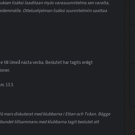
uksen lisäksi laaditaan myös varasuunnitelma sen varalta,
pidemmälle. Otteluohjelman lisäksi suunnitelmiin saattaa
e till Umeå nästa vecka. Beslutet har tagits enligt
oner.
m. 13.3.
6 mars diskuterat med klubbarna i Ettan och Tvåan. Bägge
förbundet tillsammans med klubbarna tagit beslutet att