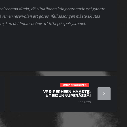
elschema direkt, då situationen kring coronaviruset går att
även en reservplan att göras, ifall säsongen måste skjutas
m, kan det finnas behov att titta på spelsystemet.
UNCATEGORIZED
VPS-PERHEEN HAASTE:
#TEEJUNNUPERÄSSÄ!
18.3.2020