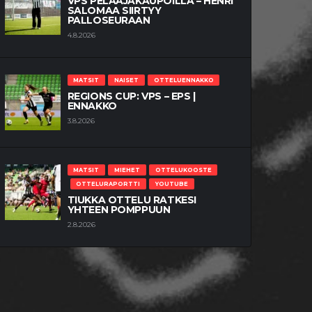
VPS PELAAJAKAUPOILLA – HENRI
SALOMAA SIIRTYY
PALLOSEURAAN
4.8.2026
MATSIT
NAISET
OTTELUENNAKKO
REGIONS CUP: VPS – EPS |
ENNAKKO
3.8.2026
MATSIT
MIEHET
OTTELUKOOSTE
OTTELURAPORTTI
YOUTUBE
TIUKKA OTTELU RATKESI
YHTEEN POMPPUUN
2.8.2026