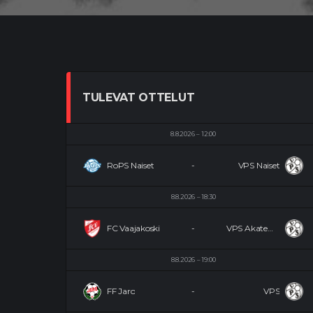
TULEVAT OTTELUT
8.8.2026
12:00
RoPS Naiset
-
VPS Naiset
8.8.2026
18:30
FC Vaajakoski
-
VPS Akatemia
8.8.2026
19:00
FF Jaro
-
VPS