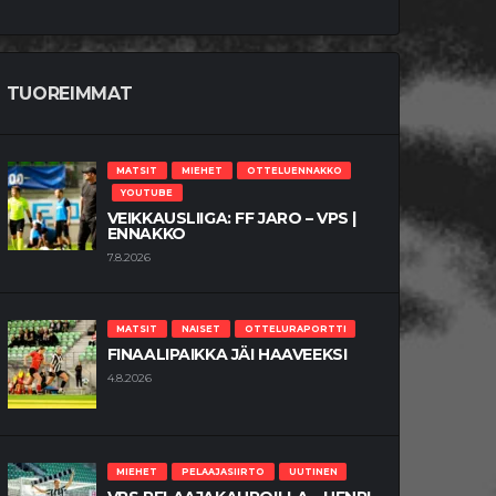
TUOREIMMAT
MATSIT
MIEHET
OTTELUENNAKKO
YOUTUBE
VEIKKAUSLIIGA: FF JARO – VPS |
ENNAKKO
7.8.2026
MATSIT
NAISET
OTTELURAPORTTI
FINAALIPAIKKA JÄI HAAVEEKSI
4.8.2026
MIEHET
PELAAJASIIRTO
UUTINEN