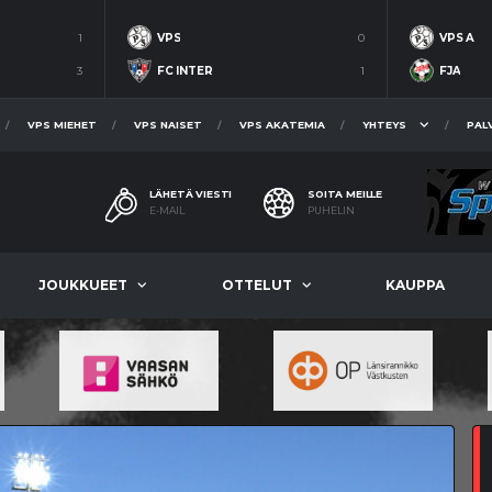
1
VPS
0
VPS A
3
FC INTER
1
FJA
VPS MIEHET
VPS NAISET
VPS AKATEMIA
YHTEYS
PAL
LÄHETÄ VIESTI
SOITA MEILLE
E-MAIL
PUHELIN
JOUKKUEET
OTTELUT
KAUPPA