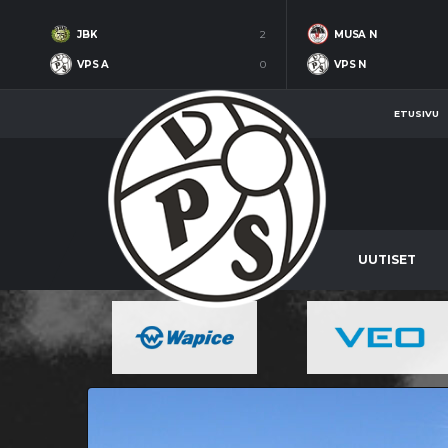
JBK
2
MUSA N
VPS A
0
VPS N
ETUSIVU
UUTISET