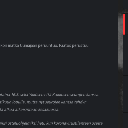
 viikon matka Uumajaan peruuntuu. Päätös perustuu
ntaina 16.3. sekä Ykkösen että Kakkosen seurojen kanssa.
ikuun lopulla, mutta nyt seurojen kanssa tehdyn
a alkaa aikaisintaan kesäkuussa.
si otteluohjelmiksi heti, kun koronavirustilanteen osalta