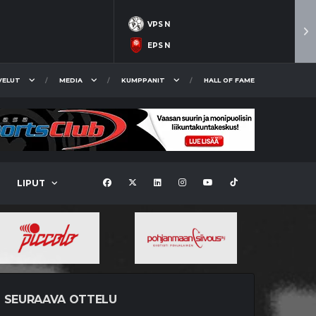
VPS N
EPS N
VELUT
MEDIA
KUMPPANIT
HALL OF FAME
LIPUT
SEURAAVA OTTELU