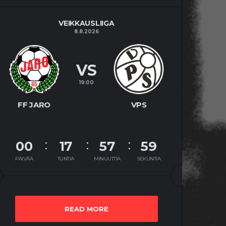
VEIKKAUSLIIGA
8.8.2026
VS
19:00
FF JARO
VPS
00
17
57
58
PÄIVÄÄ
TUNTIA
MINUUTTIA
SEKUNTIA
READ MORE