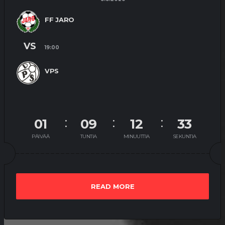
FF JARO
VS
19:00
VPS
01
09
12
33
PÄIVÄÄ
TUNTIA
MINUUTTIA
SEKUNTIA
READ MORE