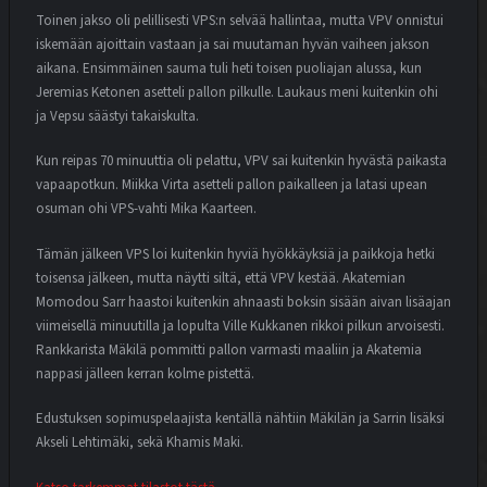
Toinen jakso oli pelillisesti VPS:n selvää hallintaa, mutta VPV onnistui
iskemään ajoittain vastaan ja sai muutaman hyvän vaiheen jakson
aikana. Ensimmäinen sauma tuli heti toisen puoliajan alussa, kun
Jeremias Ketonen asetteli pallon pilkulle. Laukaus meni kuitenkin ohi
ja Vepsu säästyi takaiskulta.
Kun reipas 70 minuuttia oli pelattu, VPV sai kuitenkin hyvästä paikasta
vapaapotkun. Miikka Virta asetteli pallon paikalleen ja latasi upean
osuman ohi VPS-vahti Mika Kaarteen.
Tämän jälkeen VPS loi kuitenkin hyviä hyökkäyksiä ja paikkoja hetki
toisensa jälkeen, mutta näytti siltä, että VPV kestää. Akatemian
Momodou Sarr haastoi kuitenkin ahnaasti boksin sisään aivan lisäajan
viimeisellä minuutilla ja lopulta Ville Kukkanen rikkoi pilkun arvoisesti.
Rankkarista Mäkilä pommitti pallon varmasti maaliin ja Akatemia
nappasi jälleen kerran kolme pistettä.
Edustuksen sopimuspelaajista kentällä nähtiin Mäkilän ja Sarrin lisäksi
Akseli Lehtimäki, sekä Khamis Maki.