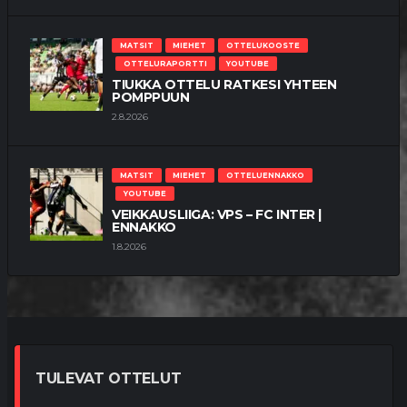
MATSIT
MIEHET
OTTELUKOOSTE
OTTELURAPORTTI
YOUTUBE
TIUKKA OTTELU RATKESI YHTEEN
POMPPUUN
2.8.2026
MATSIT
MIEHET
OTTELUENNAKKO
YOUTUBE
VEIKKAUSLIIGA: VPS – FC INTER |
ENNAKKO
1.8.2026
TULEVAT OTTELUT