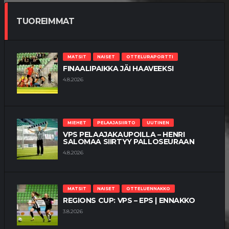
TUOREIMMAT
MATSIT
NAISET
OTTELURAPORTTI
FINAALIPAIKKA JÄI HAAVEEKSI
4.8.2026
MIEHET
PELAAJASIIRTO
UUTINEN
VPS PELAAJAKAUPOILLA – HENRI
SALOMAA SIIRTYY PALLOSEURAAN
4.8.2026
MATSIT
NAISET
OTTELUENNAKKO
REGIONS CUP: VPS – EPS | ENNAKKO
3.8.2026