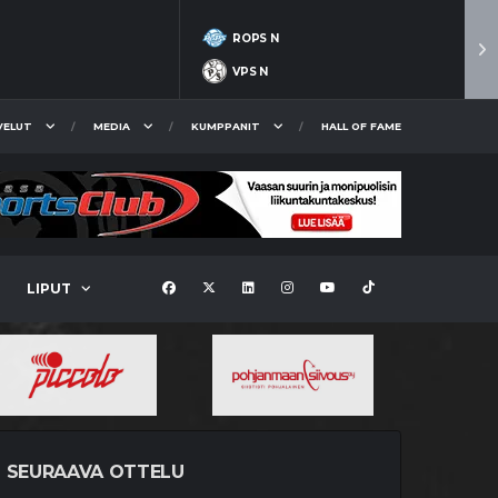
ROPS N
VPS N
VELUT
MEDIA
KUMPPANIT
HALL OF FAME
LIPUT
SEURAAVA OTTELU