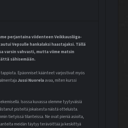
me perjantaina viidenteen Veikkausliiga-
tautui Vepsulle hankalaksi haastajaksi. Tällä
a varsin vahvasti, mutta viime matsin
mättä sähisemään.
 tappiota. Epäonniset käänteet varjostivat myös
valmentaja
Jussi Nuorela
avaa, miten kurssi
 tekemisellä. Isossa kuvassa olemme tyytyväisiä
stanut pisteitä jokaisesta näistä otteluista.
in tietyissä tilanteissa. Ne ovat pieniä asioita,
tilanteita meidän täytyy terävöittää ja keskittyä