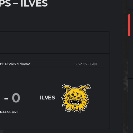
S – ILVES
FT STADION, VAASA
2.5.2025
18:00
1
-
0
ILVES
INAL SCORE