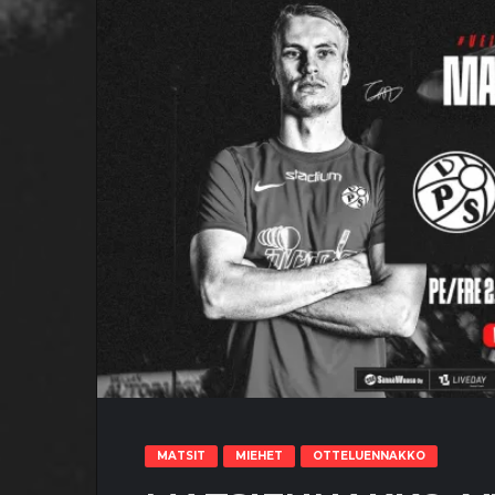
MATSIT
MIEHET
OTTELUENNAKKO