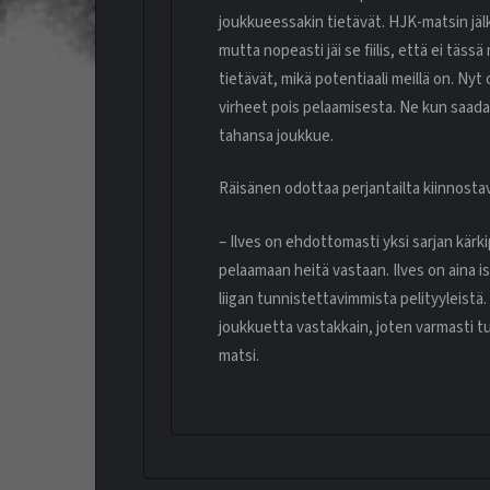
joukkueessakin tietävät. HJK-matsin jäl
mutta nopeasti jäi se fiilis, että ei tässä
tietävät, mikä potentiaali meillä on. Nyt
virheet pois pelaamisesta. Ne kun saada
tahansa joukkue.
Räisänen odottaa perjantailta kiinnostav
– Ilves on ehdottomasti yksi sarjan kärk
pelaamaan heitä vastaan. Ilves on aina i
liigan tunnistettavimmista pelityyleistä. 
joukkuetta vastakkain, joten varmasti t
matsi.