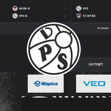
MUSA N
1
VPS
VPS N
3
FC INTER
ETUSIVU
UUTISET