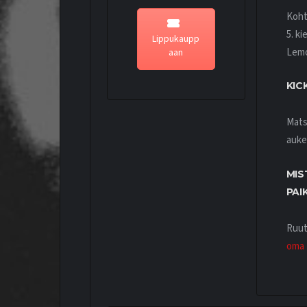
Koht
5. k
Lippukaupp
Lemo
aan
KIC
Mats
auke
MIS
PAI
Ruut
oma 