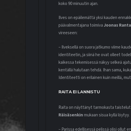
koko 90 minuutin ajan.
Ilves on epäilemättä yksi kauden ennak
päävalmentajana toimiva
Joonas Rant
vireeseen:
– Ilveksellä on suora jatkumo viime kaudel
identiteetin, ja siinä he ovat olleet todel
kaikessa tekemisessä näkyy selkeä ajatus.
kentällä halutaan tehdä. Ihan sama, kuka 
Identiteetti on erilainen kuin meillä, m
RAITA EI LANNISTU
Raita on näyttänyt tarmokasta taistelut
Räisäsenkin
mukaan sisua kyllä löytyy.
– ⁠Parissa edellisessä pelissä olisi ollut