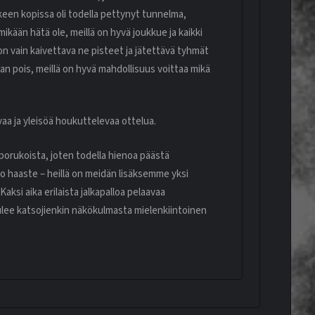
keen kopissa oli todella pettynyt tunnelma,
 mikään hätä ole, meillä on hyvä joukkue ja kaikki
 on vain kaivettava ne pisteet ja jätettävä tyhmät
an pois, meillä on hyvä mahdollisuus voittaa mikä
aa ja yleisöä houkuttelevaa ottelua.
iporukoista, joten todella hienoa päästä
so haaste – heillä on meidän lisäksemme yksi
Kaksi aika erilaista jalkapalloa pelaavaa
ulee katsojienkin näkökulmasta mielenkiintoinen