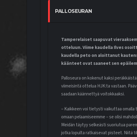
PALLOSEURAN
Tamperelaiset saapuvat vieraaksem
otteluun. Viime kaudella Ilves osoit
kaudella peto on aloittanut kautens
käänteet ovat saaneet sen epäile
Palloseura on kokenut kaksi peräkkäistä
viimeisintä ottelua HJK:ta vastaan. Pää
saadaan käännettyä voitokkaaksi.
– Kaikkeen voi tietysti vaikuttaa omalla
omaan pelaamiseemme – se olisi mahdolli
Meidän täytyy selkeästi suoriutua paremm
jotka lopulta ratkaisevat pisteet. Niitä 