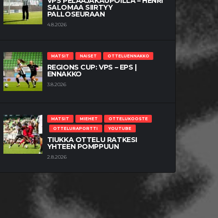
VPS PELAAJAKAUPOILLA – HENRI
SALOMAA SIIRTYY
PALLOSEURAAN
4.8.2026
MATSIT
NAISET
OTTELUENNAKKO
REGIONS CUP: VPS – EPS |
ENNAKKO
3.8.2026
MATSIT
MIEHET
OTTELUKOOSTE
OTTELURAPORTTI
YOUTUBE
TIUKKA OTTELU RATKESI
YHTEEN POMPPUUN
2.8.2026