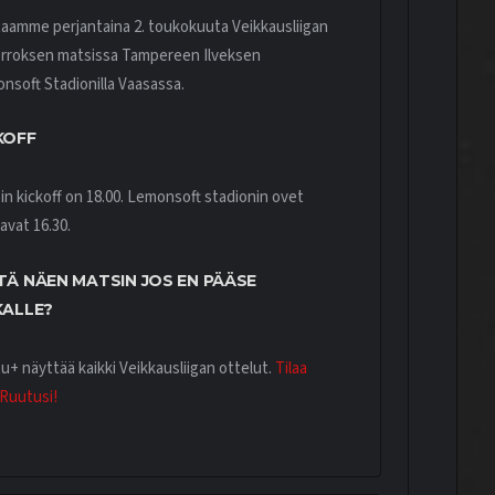
aamme perjantaina 2. toukokuuta Veikkausliigan
ierroksen matsissa Tampereen Ilveksen
nsoft Stadionilla Vaasassa.
KOFF
in kickoff on 18.00. Lemonsoft stadionin ovet
avat 16.30.
TÄ NÄEN MATSIN JOS EN PÄÄSE
KALLE?
u+ näyttää kaikki Veikkausliigan ottelut.
Tilaa
Ruutusi!