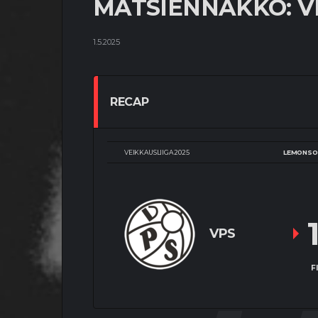
MATSIENNAKKO: VP
1.5.2025
RECAP
VEIKKAUSLIIGA 2025
LEMONSO
VPS
F