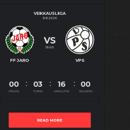
VEIKKAUSLIIGA
8.8.2026
VS
19:00
FF JARO
VPS
00
03
15
59
PÄIVÄÄ
TUNTIA
MINUUTTIA
SEKUNTIA
READ MORE