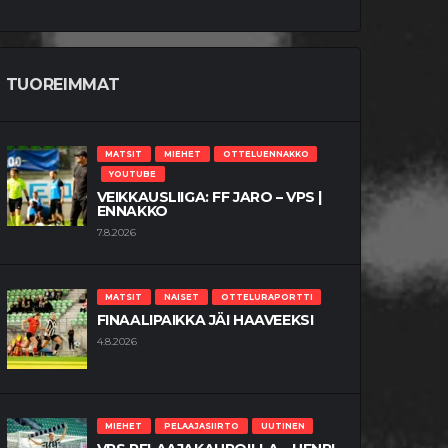
TUOREIMMAT
MATSIT
MIEHET
OTTELUENNAKKO
YOUTUBE
VEIKKAUSLIIGA: FF JARO – VPS |
ENNAKKO
7.8.2026
MATSIT
NAISET
OTTELURAPORTTI
FINAALIPAIKKA JÄI HAAVEEKSI
4.8.2026
MIEHET
PELAAJASIIRTO
UUTINEN