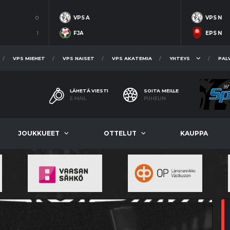
0
VPS A
VPS N
1
FJA
EPS N
VPS MIEHET
VPS NAISET
VPS AKATEMIA
YHTEYS
PAL
LÄHETÄ VIESTI
SOITA MEILLE
E-MAIL
PUHELIN
JOUKKUEET
OTTELUT
KAUPPA