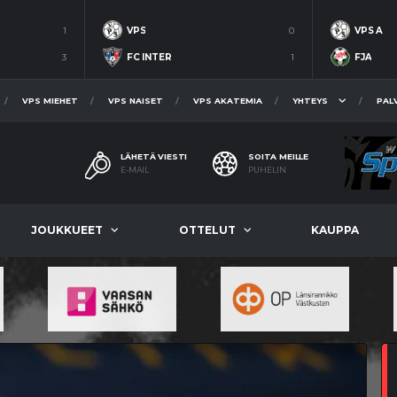
1
VPS
0
VPS A
3
FC INTER
1
FJA
VPS MIEHET
VPS NAISET
VPS AKATEMIA
YHTEYS
PAL
LÄHETÄ VIESTI
SOITA MEILLE
E-MAIL
PUHELIN
JOUKKUEET
OTTELUT
KAUPPA