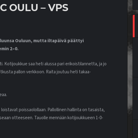
C OULU – VPS
luunsa Ouluun, mutta iltapäivä päättyi
emin 2–0.
 Kotijoukkue saa heti alussa pari erikoistilannetta, ja jo
usta pallon verkkoon. Raita joutuu heti takaa-
eaa.
oistavat poissaolollaan. Pallollinen hallinta on tasaista,
useaan otteeseen. Tauolle mennään kotijoukkueen 1-0-