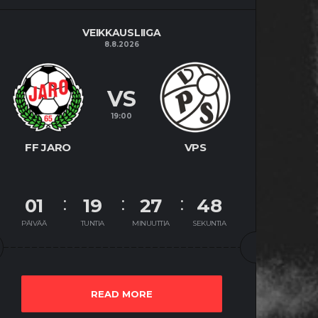
VEIKKAUSLIIGA
8.8.2026
VS
19:00
FF JARO
VPS
01
19
27
47
PÄIVÄÄ
TUNTIA
MINUUTTIA
SEKUNTIA
READ MORE