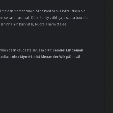
oi meidän momentumin. Siinä kohtaa oli luottavainen olo,
se tasoitusmaali. Oltiin tehty vaihtoja ja saatu tuoreita
, lähinnä niin kuin vitsi, Nuorela harmittelee.
rimman osan kaudesta sivussa ollut
Samuel Lindeman
vuotiaat
Alex Myntti
sekä
Alexander Wik
pääsevät