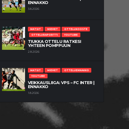
ENNAKKO
3.8.2026
MATSIT
MIEHET
OTTELUKOOSTE
OTTELURAPORTTI
YOUTUBE
TIUKKA OTTELU RATKESI
YHTEEN POMPPUUN
2.8.2026
MATSIT
MIEHET
OTTELUENNAKKO
YOUTUBE
VEIKKAUSLIIGA: VPS – FC INTER |
ENNAKKO
1.8.2026