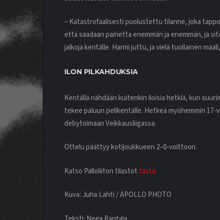
– Katastrofaalisesti puolustettu tilanne, joka tapp
että saadaan painetta enemmän ja enemmän, ja siten 
jalkoja kentälle. Harmi juttu, ja vielä tuollainen maali
ILON PILKAHDUKSIA
Kentällä nähdään kuitenkin iloisia hetkiä, kun suu
tekee paluun pelikentälle. Hetkeä myöhemmin 17-
debytoimaan Veikkausliigassa.
Ottelu päättyy kotijoukkueen 2–0-voittoon.
Katso Palloliiton tilastot
tästä
.
Kuva: Juha Lahti / APOLLO PHOTO
Teksti: Neea Rantala