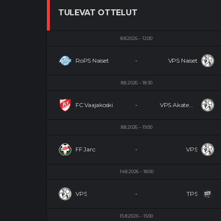
TULEVAT OTTELUT
8.8.2026
12:00
RoPS Naiset
-
VPS Naiset
8.8.2026
18:30
FC Vaajakoski
-
VPS Akatemia
8.8.2026
19:00
FF Jaro
-
VPS
14.8.2026
18:00
VPS
-
TPS
15.8.2026
15:00