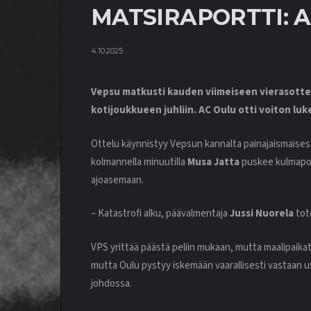
MATSIRAPORTTI: A
4.10.2025
Vepsu matkusti kauden viimeiseen vierasotte
kotijoukkueen juhliin. AC Oulu otti voiton luk
Ottelu käynnistyy Vepsun kannalta painajaismaisesti.
kolmannella minuutilla
Musa Jatta
puskee kulmapotk
ajoasemaan.
– Katastrofi alku, päävalmentaja
Jussi Nuorela
tot
VPS yrittää päästä peliin mukaan, mutta maalipaikat l
mutta Oulu pystyy iskemään vaarallisesti vastaan 
johdossa.