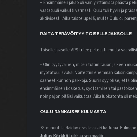
– Ensimmäinen jakso oli vain yrittämistä päästä peli
vastatuuli vaikutti varmasti. Oulu tuli hyvin ja pr
aktiivisesti. Aika taistelupeliä, mutta Oulu oli pare
RAITA TERÄVÖITYY TOISELLE JAKSOLLE
Toiselle jaksolle VPS tulee pirteästi, mutta vaarallis
– Olin tyytyväinen, miten tultiin tauon jälkeen muka
myötätuuli avuksi. Voitettiin enemmän kaksinkampp
saaneet kunnon paikkoja. Suurin syy oli se, että oli
ensimmäinen kosketus, syöttäminen tai päätöksente
noin paljon pitäisi vaikuttaa. Aika luokatonta oli mei
OULU RANKAISEE KULMASTA
78. minuutilla Raidan orastava kiri katkeaa. Kulmapot
Julius Körkkö
tuikkaa sen maaliin.