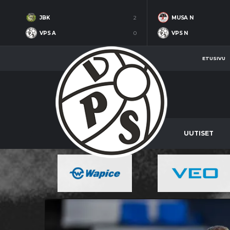
JBK
2
MUSA N
VPS A
0
VPS N
ETUSIVU
UUTISET