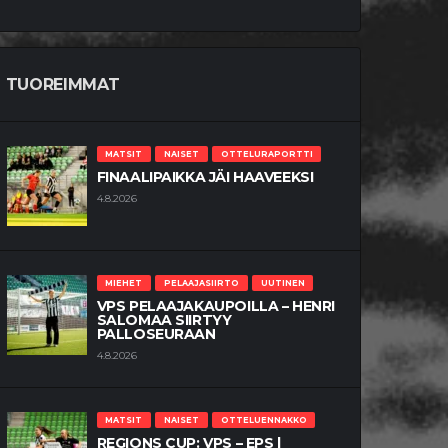
TUOREIMMAT
MATSIT
NAISET
OTTELURAPORTTI
FINAALIPAIKKA JÄI HAAVEEKSI
4.8.2026
MIEHET
PELAAJASIIRTO
UUTINEN
VPS PELAAJAKAUPOILLA – HENRI
SALOMAA SIIRTYY
PALLOSEURAAN
4.8.2026
MATSIT
NAISET
OTTELUENNAKKO
REGIONS CUP: VPS – EPS |