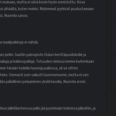
in mukaan, mutta ei siinä kovin hyvin onnistuttu. Kova
ässäsi ylhäältä, kuten mekin. Molemmat pyrkivät puolustamaan
mpi, Nuorela sanoo.
ia maalipaikkoja ei nähdä.
an peliin. Saatiin painopiste Oulun kenttäpuoliskolle ja
ailuja ja kakkospalloja. Totuuden nimissä emme kuitenkaan
mme tänään todella huonoja pallossa, oli se sitten
ko. Varmasti osin vaikutti luonnonnurmi, mutta ei sen
dän pallollinen pelaaminen yksilötasolla, Nuorela arvioi.
kun jälkitilanteessa pallo jää pyörimään boksissa jalkoihin, ja