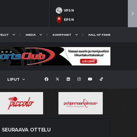
VPS N
EPS N
VELUT
MEDIA
KUMPPANIT
HALL OF FAME
LIPUT
SEURAAVA OTTELU