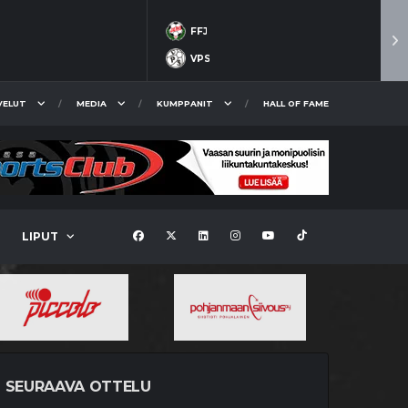
FFJ
VPS
VELUT
MEDIA
KUMPPANIT
HALL OF FAME
LIPUT
SEURAAVA OTTELU