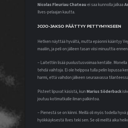
Nicolas Fleuriau Chateau
ei saa kunnolla jalkaa
A
Ilves-pelaajan kautta.
JOJO-JAKSO PÄÄTTYY PETTYMYKSEEN
Hetken näyttää hyvältä, mutta epäonni kääntyy Ve
maaliin, ja peli on jälleen tasan viisi minuuttia enne
– Laitettiin lisää puolustusvoimaa kentälle. Monella
tehdä vaihtoja. Ei ole helppoa tulla pelin lopussa ken
harmi, että vaihdon jälkeen seuraavassa tilanteessa
Pisteet lipuvat käsistä, kun
Marius Söderback
isk
joutuu kotimatkalle ilman palkintoa.
– Pienestä se on kiinni. Meillä oli myös todella hyv
hyökkäyksestä Ilves teki sen. Se oli meiltä aika hei