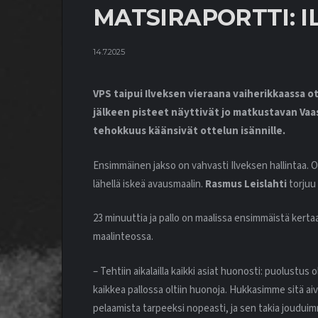
MATSIRAPORTTI: IL
14.7.2025
VPS taipui Ilveksen vieraana vaiherikkaassa o
jälkeen pisteet näyttivät jo matkustavan Vaa
tehokkuus käänsivät ottelun isännille.
Ensimmäinen jakso on vahvasti Ilveksen hallintaa. Ot
lähellä iskeä avausmaalin.
Rasmus Leislahti
torjuu 
23 minuuttia ja pallo on maalissa ensimmäistä kert
maalinteossa.
– Tehtiin aikalailla kaikki asiat huonosti: puolustus
kaikkea pallossa oltiin huonoja. Hukkasimme sitä aiv
pelaamista tarpeeksi nopeasti, ja sen takia joudui