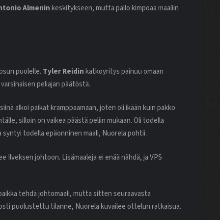
ntonio Almenin
keskitykseen, mutta pallo kimpoaa maaliin
psun puolelle.
Tyler Reidin
katkoyritys painuu omaan
n varsinaisen peliajan päätöstä.
 siinä alkoi paikat kramppaamaan, joten oli ikään kuin pakko
tälle, silloin on vaikea päästä peliin mukaan. Oli todella
 syntyi todella epäonninen maali, Nuorela pohtii.
ee Ilveksen johtoon. Lisämaaleja ei enää nähdä, ja VPS
ä paikka tehdä johtomaali, mutta sitten seuraavasta
kosti puolustettu tilanne, Nuorela kuvailee ottelun ratkaisua.