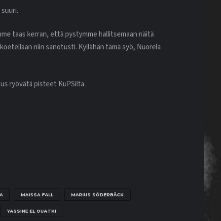
 suuri.
timme taas kerran, että pystymme hallitsemaan näitä
yt koetellaan niin sanotusti. Kyllähän tämä syö, Nuorela
suus ryövätä pisteet KuPSilta.
A
MAISSA FALL
MARIUS SÖDERBÄCK
YASSINE EL OUATKI