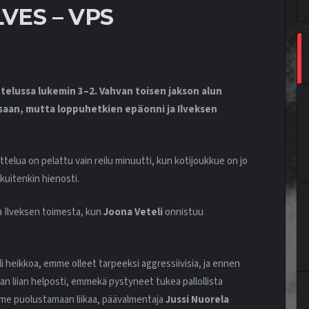
VES – VPS
ttelussa lukemin 3–2. Vahvan toisen jakson alun
saan, mutta loppuhetkien epäonni ja Ilveksen
telua on pelattu vain reilu minuutti, kun kotijoukkue on jo
kuitenkin hienosti.
aa Ilveksen toimesta, kun
Joona Veteli
onnistuu
 oli heikkoa, emme olleet tarpeeksi aggressiivisia, ja ennen
an liian helposti, emmekä pystyneet tukea pallollista
mme puolustamaan liikaa, päävalmentaja
Jussi Nuorela