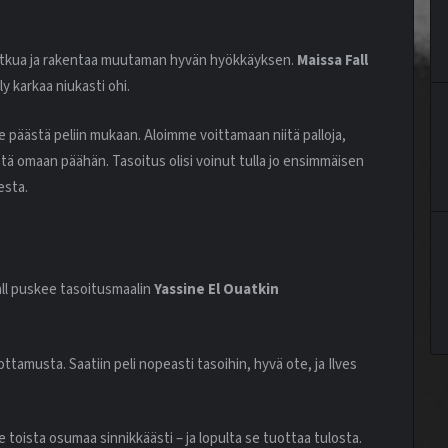
potkua ja rakentaa muutaman hyvän hyökkäyksen.
Maissa Fall
 karkaa niukasti ohi.
päästä peliin mukaan. Aloimme voittamaan niitä palloja,
stä omaan päähän. Tasoitus olisi voinut tulla jo ensimmäisen
esta.
all puskee tasoitusmaalin
Yassine El Ouatkin
ottamusta. Saatiin peli nopeasti tasoihin, hyvä ote, ja Ilves
toista osumaa sinnikkäästi – ja lopulta se tuottaa tulosta.