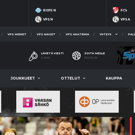
ROPS N
FCV
VPS N
VPS A
VPS MIEHET
VPS NAISET
VPS AKATEMIA
YHTEYS
PAL
LÄHETÄ VIESTI
SOITA MEILLE
E-MAIL
PUHELIN
JOUKKUEET
OTTELUT
KAUPPA