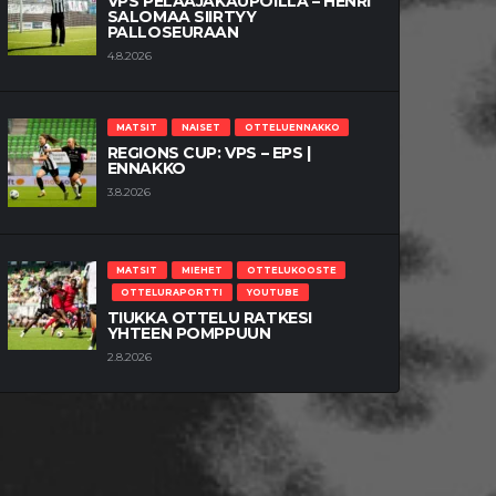
VPS PELAAJAKAUPOILLA – HENRI
SALOMAA SIIRTYY
PALLOSEURAAN
4.8.2026
MATSIT
NAISET
OTTELUENNAKKO
REGIONS CUP: VPS – EPS |
ENNAKKO
3.8.2026
MATSIT
MIEHET
OTTELUKOOSTE
OTTELURAPORTTI
YOUTUBE
TIUKKA OTTELU RATKESI
YHTEEN POMPPUUN
2.8.2026