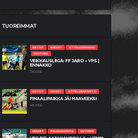
TUOREIMMAT
MATSIT
MIEHET
OTTELUENNAKKO
YOUTUBE
VEIKKAUSLIIGA: FF JARO – VPS |
ENNAKKO
7.8.2026
MATSIT
NAISET
OTTELURAPORTTI
FINAALIPAIKKA JÄI HAAVEEKSI
4.8.2026
MIEHET
PELAAJASIIRTO
UUTINEN