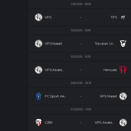
14.8.2026
18:00
VPS
-
TPS
15.8.2026
15:00
VPS Naiset
-
Toivalan Urheilijat Naiset
15.8.2026
16:30
VPS Akatemia
-
Hercules
20.8.2026
18:30
FC Sport Akatemia Naiset
-
VPS Naiset
22.8.2026
15:00
GBK
-
VPS Akatemia