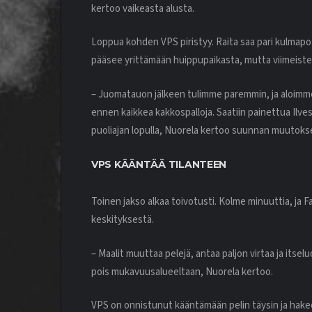
kertoo vaikeasta alusta.
Loppua kohden VPS piristyy. Raita saa pari kulma
pääsee yrittämään huippupaikasta, mutta viimeistely
– Juomatauon jälkeen tulimme paremmin, ja aloimme 
ennen kaikkea kakkospalloja. Saatiin painettua Ilve
puoliajan lopulla, Nuorela kertoo suunnan muutoks
VPS KÄÄNTÄÄ TILANTEEN
Toinen jakso alkaa toivotusti. Kolme minuuttia, ja
F
keskityksestä.
– Maalit muuttaa pelejä, antaa paljon virtaa ja itselu
pois mukavuusalueeltaan, Nuorela kertoo.
VPS on onnistunut kääntämään pelin täysin ja hakee 