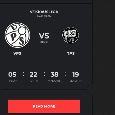
VEIKKAUSLIIGA
14.8.2026
VS
18:00
VPS
TPS
05
22
38
18
PÄIVÄÄ
TUNTIA
MINUUTTIA
SEKUNTIA
READ MORE