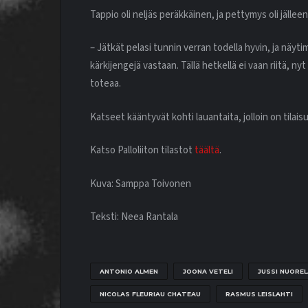
Tappio oli neljäs peräkkäinen, ja pettymys oli jälleen
– Jätkät pelasi tunnin verran todella hyvin, ja näy
kärkijengejä vastaan. Tällä hetkellä ei vaan riitä, n
toteaa.
Katseet kääntyvät kohti lauantaita, jolloin on tilai
Katso Palloliiton tilastot
täältä
.
Kuva: Samppa Toivonen
Teksti: Neea Rantala
ANTONIO ALMEN
JOONA VETELI
JUSSI NUOREL
NICOLAS FLEURIAU CHATEAU
RASMUS LEISLAHTI