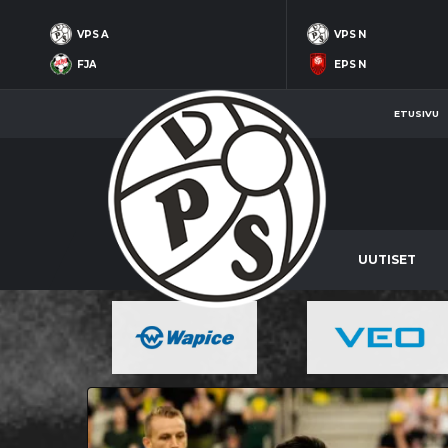
VPS A
VPS N
FJA
EPS N
ETUSIVU
UUTISET