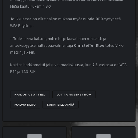
MuSa kaatui lukemin 3-0.
Joukkueessa on ollut paljon mukana myös nuoria 2010-syntyneitä
WFA B-tyttöjä.
– Todella kiva katsoa, miten he pelaavat näin rohkeasti ja
anteeksipyytelemättä, päävalmentaja
Christoffer Kloo
totesi VIFK-
matsin jälkeen.
Naisten harkkamatsit jatkuvat maaliskuussa, kun 7.3. vastassa on WFA
P10 ja 14.3. SJK.
HARJOITUSOTTELU
LOTTA ROSENSTRÖM
MALWA KLOO
SANNI SILLANPÄÄ