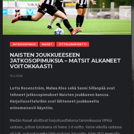
JATKOSOPIMUS
NAISET
OTTELURAPORTTI
NAISTEN JOUKKUEESEEN
JATKOSOPIMUKSIA – MATSIT ALKANEET
VOITOKKAASTI
15.2.2026
Lotta Rosenström, Malwa Kloo sekä Sanni Sillanpää ovat
tehneet jatkosopimukset Naisten joukkueen kanssa.
Harjoitusottelutkin ovat lähteneet joukkueelta
erinomaisesti käyntiin.
Meidän Naiset aloittivat harjoitusottelunsa tammikuussa VIFKiä
vastaan, jolloin tuloksena oli hieno 1-0 voitto. Viime viikolla vastassa
oli SJK, ja Kuortaneelta lähti mukaan 3-0 voitto. Eilen VEO Areenalla