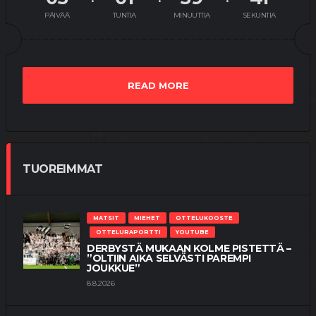
PÄIVÄÄ
TUNTIA
MINUUTTIA
SEKUNTIA
READ MORE
TUOREIMMAT
MATSIT
MIEHET
OTTELUKOOSTE
OTTELURAPORTTI
YOUTUBE
DERBYSTÄ MUKAAN KOLME PISTETTÄ –
”OLTIIN AIKA SELVÄSTI PAREMPI
JOUKKUE”
8.8.2026