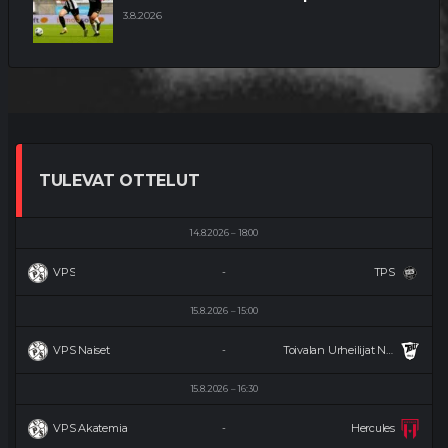
3.8.2026
TULEVAT OTTELUT
14.8.2026
18:00
VPS
TPS
-
15.8.2026
15:00
VPS Naiset
Toivalan Urheilijat Naiset
-
15.8.2026
16:30
VPS Akatemia
Hercules
-