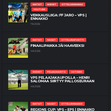
MATSIT
MIEHET
OTTELUENNAKKO
YOUTUBE
VEIKKAUSLIIGA: FF JARO – VPS |
ENNAKKO
7.8.2026
MATSIT
NAISET
OTTELURAPORTTI
FINAALIPAIKKA JÄI HAAVEEKSI
4.8.2026
MIEHET
PELAAJASIIRTO
UUTINEN
VPS PELAAJAKAUPOILLA – HENRI
SALOMAA SIIRTYY PALLOSEURAAN
4.8.2026
MATSIT
NAISET
OTTELUENNAKKO
REGIONS CUP: VPS – EPS | ENNAKKO