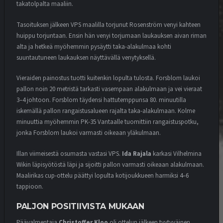
takatolpalta maaliin.
Tasoituksen jälkeen VPS maalilla torjunut
Rosenström venyi kahteen
huippu torjuntaan. Ensin hän venyi torjumaan laukauksen aivan riman
alta ja hetkeä myöhemmin pysäytti taka-alakulmaa kohti
suuntautuneen laukauksen näyttävällä venytyksellä.
Vieraiden painostus tuotti kuitenkin lopulta tulosta. Forsblom laukoi
pallon noin 20 metristä tarkasti vasempaan alakulmaan ja vei vieraat
3–4 johtoon. Forsblom täydensi hattutemppunsa 80. minuutilla
iskemällä pallon rangaistusalueen rajalta taka-alakulmaan. Kolme
minuuttia myöhemmin PK-35 Vantaalle tuomittiin rangaistuspotku,
jonka Forsblom laukoi varmasti oikeaan yläkulmaan.
Illan viimeisestä osumasta vastasi VPS.
Ida Rajala
karkasi Vilhelmina
Wikin läpisyötöstä läpi ja sijoitti pallon varmasti oikeaan alakulmaan.
Maalirikas cup-ottelu päättyi lopulta kotijoukkueen harmiksi 4–6
tappioon.
PALJON POSITIIVISTA MUKAAN
Päävalmentaja
Christoffer Kloo
oli ottelun jälkeen tyytyväinen