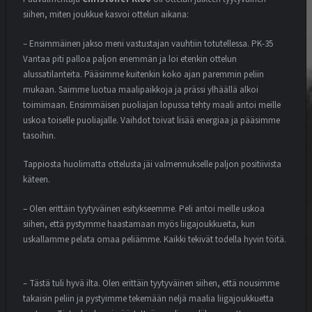
siihen, miten joukkue kasvoi ottelun aikana:
– Ensimmäinen jakso meni vastustajan vauhtiin totutellessa. PK-35
Vantaa piti palloa paljon enemmän ja loi etenkin ottelun
alussatilanteita. Pääsimme kuitenkin koko ajan paremmin peliin
mukaan. Saimme luotua maalipaikkoja ja prässi ylhäällä alkoi
toimimaan.
Ensimmäisen puoliajan lopussa tehty maali antoi meille
uskoa toiselle puoliajalle. Vaihdot toivat lisää energiaa ja pääsimme
tasoihin.
Tappiosta huolimatta ottelusta jäi valmennukselle paljon positiivista
käteen.
– Olen erittäin tyytyväinen esitykseemme. Peli antoi meille uskoa
siihen, että pystymme haastamaan myös liigajoukkueita, kun
uskallamme pelata omaa peliämme. Kaikki tekivät todella hyvin töitä.
– Tästä tuli hyvä ilta. Olen erittäin tyytyväinen siihen, että nousimme
takaisin peliin ja pystyimme tekemään neljä maalia liigajoukkuetta