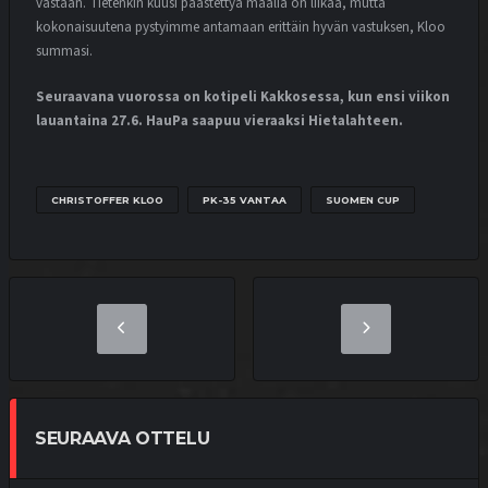
vastaan. Tietenkin kuusi päästettyä maalia on liikaa, mutta
kokonaisuutena pystyimme antamaan erittäin hyvän vastuksen, Kloo
summasi.
Seuraavana vuorossa on kotipeli Kakkosessa, kun ensi viikon
lauantaina 27.6. HauPa saapuu vieraaksi Hietalahteen.
CHRISTOFFER KLOO
PK-35 VANTAA
SUOMEN CUP
SEURAAVA OTTELU