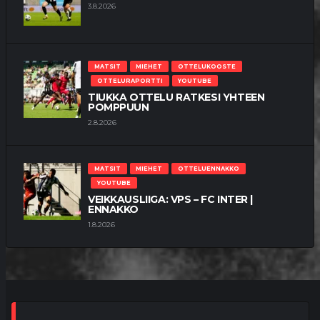
3.8.2026
MATSIT
MIEHET
OTTELUKOOSTE
OTTELURAPORTTI
YOUTUBE
TIUKKA OTTELU RATKESI YHTEEN
POMPPUUN
2.8.2026
MATSIT
MIEHET
OTTELUENNAKKO
YOUTUBE
VEIKKAUSLIIGA: VPS – FC INTER |
ENNAKKO
1.8.2026