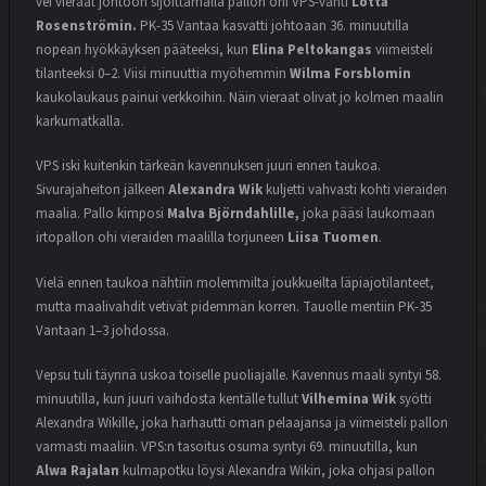
vei vieraat johtoon sijoittamalla pallon ohi VPS-vahti
Lotta
Rosenströmin.
PK-35 Vantaa kasvatti johtoaan 36. minuutilla
nopean hyökkäyksen pääteeksi, kun
Elina Peltokangas
viimeisteli
tilanteeksi 0–2. Viisi minuuttia myöhemmin
Wilma Forsblomin
kaukolaukaus painui verkkoihin. Näin vieraat olivat jo kolmen maalin
karkumatkalla.
VPS iski kuitenkin tärkeän kavennuksen juuri ennen taukoa.
Sivurajaheiton jälkeen
Alexandra Wik
kuljetti vahvasti kohti vieraiden
maalia. Pallo kimposi
Malva Björndahlille,
joka pääsi laukomaan
irtopallon ohi vieraiden maalilla torjuneen
Liisa Tuomen
.
Vielä ennen taukoa nähtiin molemmilta joukkueilta läpiajotilanteet,
mutta maalivahdit vetivät pidemmän korren. Tauolle mentiin PK-35
Vantaan 1–3 johdossa.
Vepsu tuli täynnä uskoa toiselle puoliajalle. Kavennus maali syntyi 58.
minuutilla, kun juuri vaihdosta kentälle tullut
Vilhemina Wik
syötti
Alexandra Wikille, joka harhautti oman pelaajansa ja viimeisteli pallon
varmasti maaliin.
VPS:n tasoitus osuma syntyi 69. minuutilla, kun
Alwa Rajalan
kulmapotku löysi Alexandra Wikin, joka ohjasi pallon