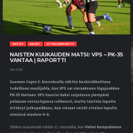
MATSIT
NAISET
OTTELURAPORTTI
NAISTEN KUUKAUDEN MATSI: VPS – PK-35
VANTAA | RAPORTTI
18.6.2026
Suomen Cupin 5. kierroksella nähtiin keskiviikkoiltana
todellinen maalijuhla, kun VPS sai vieraakseen liigajoukkue
PK-35 Vantaan. VPS haastoi kaksi sarjatasoa ylempänä
pelaavan vastustajansa rohkeasti, mutta taistelu lopulta
riittänyt jatkopaikkaan, kun vieraat veivät ottelun lopulta
nimiinsä maalein 4–6.
Ottelun avausmaali nähtiin 11. minuutilla, kun
Helmi Kumpulainen