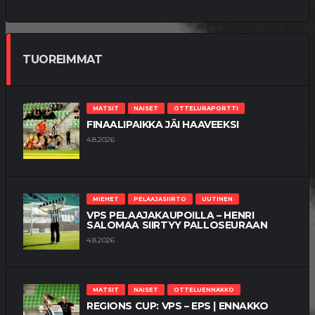
TUOREIMMAT
MATSIT
NAISET
OTTELURAPORTTI
FINAALIPAIKKA JÄI HAAVEEKSI
4.8.2026
MIEHET
PELAAJASIIRTO
UUTINEN
VPS PELAAJAKAUPOILLA – HENRI
SALOMAA SIIRTYY PALLOSEURAAN
4.8.2026
MATSIT
NAISET
OTTELUENNAKKO
REGIONS CUP: VPS – EPS | ENNAKKO