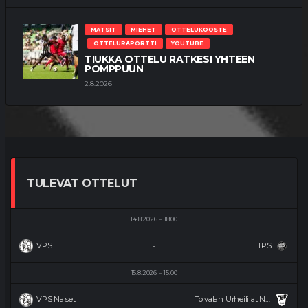
MATSIT
MIEHET
OTTELUKOOSTE
OTTELURAPORTTI
YOUTUBE
TIUKKA OTTELU RATKESI YHTEEN
POMPPUUN
2.8.2026
TULEVAT OTTELUT
14.8.2026
18:00
VPS
TPS
-
15.8.2026
15:00
VPS Naiset
Toivalan Urheilijat Naiset
-