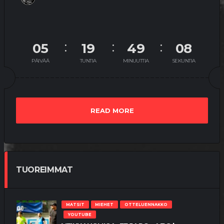
05
19
49
07
PÄIVÄÄ
TUNTIA
MINUUTTIA
SEKUNTIA
READ MORE
TUOREIMMAT
MATSIT
MIEHET
OTTELUENNAKKO
YOUTUBE