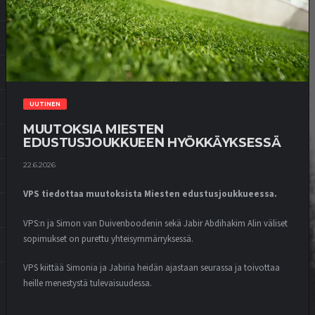
UUTINEN
MUUTOKSIA MIESTEN
EDUSTUSJOUKKUEEN HYÖKKÄYKSESSÄ
22.6.2026
VPS tiedottaa muutoksista Miesten edustusjoukkueessa.
VPS:n ja Simon van Duivenboodenin sekä Jabir Abdihakim Alin väliset
sopimukset on purettu yhteisymmärryksessä.
VPS kiittää Simonia ja Jabiria heidän ajastaan seurassa ja toivottaa
heille menestystä tulevaisuudessa.