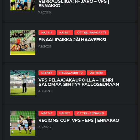
VEIKKAUSLIIGA: FF JARO – VPS |
ENNAKKO
7.8.2026
MATSIT
NAISET
OTTELURAPORTTI
FINAALIPAIKKA JÄI HAAVEEKSI
4.8.2026
MIEHET
PELAAJASIIRTO
UUTINEN
VPS PELAAJAKAUPOILLA – HENRI
SALOMAA SIIRTYY PALLOSEURAAN
4.8.2026
MATSIT
NAISET
OTTELUENNAKKO
REGIONS CUP: VPS – EPS | ENNAKKO
3.8.2026