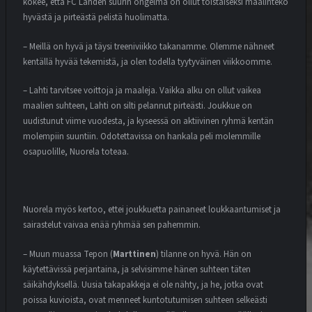
kokee, että FC Lahden suurin ongelma on ollut toistaiseksi maalinteko
hyvästä ja pirteästä pelistä huolimatta.
– Meillä on hyvä ja täysi treeniviikko takanamme. Olemme nähneet
kentällä hyvää tekemistä, ja olen todella tyytyväinen viikkoomme.
– Lahti tarvitsee voittoja ja maaleja. Vaikka alku on ollut vaikea
maalien suhteen, Lahti on silti pelannut pirteästi. Joukkue on
uudistunut viime vuodesta, ja kyseessä on aktiivinen ryhmä kentän
molempiin suuntiin. Odotettavissa on hankala peli molemmille
osapuolille, Nuorela toteaa.
Nuorela myös kertoo, ettei joukkuetta painaneet loukkaantumiset ja
sairastelut vaivaa enää ryhmää sen pahemmin.
– Muun muassa Tepon (
Marttinen
) tilanne on hyvä. Hän on
käytettävissä perjantaina, ja selvisimme hänen suhteen täten
säikähdyksellä. Uusia takapakkeja ei ole nähty, ja he, jotka ovat
poissa kuvioista, ovat menneet kuntotutumisen suhteen selkeästi