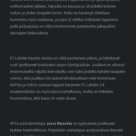
voittomaalien jälkeen, Vepsulla on kasassa jo 10 pistettä kolmen
voiton ja yhden tasapelin turvin. Raita on kerännyt otteillaan
huomiota myös mediassa, ja jopa 21 ottelun mittainen tappioton
putki pääsarjassa on ollut intohimoinen puheenaihe jalkapallon
seuraajien keskuudessa.
FC Lahden kauden aloitus on ollut puolestaan yskivä, ja lahtelaiset
ovat sijoittuneet toistaiseksi sarjan häntäpäähän. Joukkue on ottanut
ensimmäiseltä neljältä kierrokselta vain kaksi pistettä kahden tasapelin
voimin, eikä joukkue ole saanut tehokkuuttaan vielä toimimaan.
KuPSia ja HJK:ta vastaan tappiot kärsineen FC Lahden 1:6
maalierotilasto on myös karua katseltavaa, mutta on tietenkin
huomioitava, että kausi on vasta alussa.
VPS:n päävalmentaja
Jussi Nuorela
on tyytyväinen joukkueen
täyteen treeniviikkoon. Perjantain vastustajaa analysoidessa Nuorela