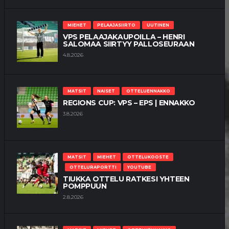
MIEHET
PELAAJASIIRTO
UUTINEN
VPS PELAAJAKAUPOILLA – HENRI
SALOMAA SIIRTYY PALLOSEURAAN
4.8.2026
MATSIT
NAISET
OTTELUENNAKKO
REGIONS CUP: VPS – EPS | ENNAKKO
3.8.2026
MATSIT
MIEHET
OTTELUKOOSTE
OTTELURAPORTTI
YOUTUBE
TIUKKA OTTELU RATKESI YHTEEN
POMPPUUN
2.8.2026