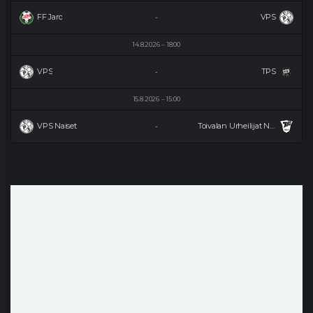
FF Jaro
VPS
-
14.8.2026
18:00
VPS
TPS
-
15.8.2026
15:00
VPS Naiset
Toivalan Urheilijat Naiset
-