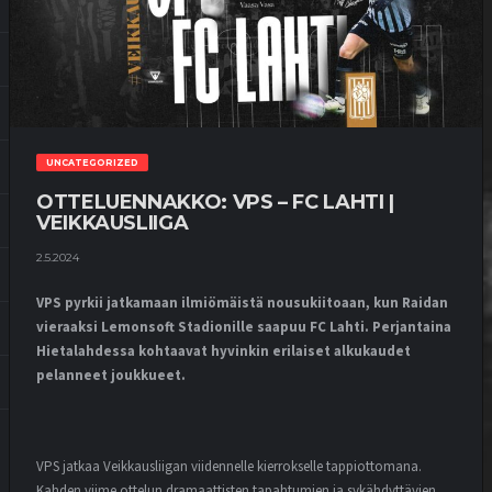
UNCATEGORIZED
OTTELUENNAKKO: VPS – FC LAHTI |
VEIKKAUSLIIGA
2.5.2024
VPS pyrkii jatkamaan ilmiömäistä nousukiitoaan, kun Raidan
vieraaksi Lemonsoft Stadionille saapuu FC Lahti. Perjantaina
Hietalahdessa kohtaavat hyvinkin erilaiset alkukaudet
pelanneet joukkueet.
VPS jatkaa Veikkausliigan viidennelle kierrokselle tappiottomana.
Kahden viime ottelun dramaattisten tapahtumien ja sykähdyttävien