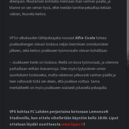
eteenpäin. Muutamien kohdalla mennään ihan varman päälle, ja
tilanne on sen verran hyvä, ettei meidän tarvitse peluuttaa ketään
väkisin, Nuorela kertoo.
VPS:n alkukauden tähtipelaajaksi noussut
Alfie Cicale
toteaa
joukkuehengen olevan loistava neljän kierroksen onnistumisten
jälkeen, sekä kertoo joukkueen työmoraalin olevan kohdillaan.
– Joukkueen henki on loistava. Meillä on kova työmoraali, ja olemme
parhaillaan erittäin itsevarmoja. Olen myös tyytyväinen omiin
suorituksiini toistaiseksi, mutta rakennan jatkuvasti vanhan päälle ja
teen valtavasti töitä sen eteen, että joukkue voittaa. Sama
mentaliteetti on myös joukkueen sisäisesti jokaisella pelaajalla.
VPS kohtaa FC Lahden perjantaina kotonaan Lemonsoft
Stadionilla, kun ottelu vihelletään käyntiin kello 18:00. Liput
otteluun löydät osoitteesta
www.lippu.fi
!