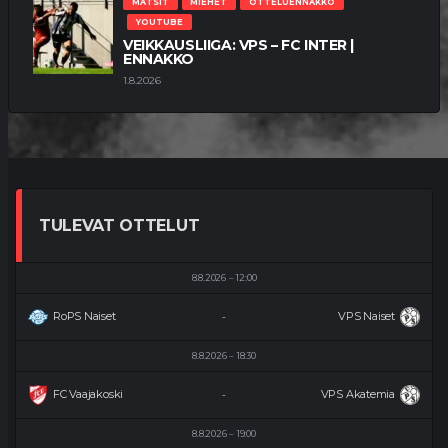
MATSIT
MIEHET
OTTELUENNAKKO
YOUTUBE
VEIKKAUSLIIGA: VPS – FC INTER |
ENNAKKO
1.8.2026
TULEVAT OTTELUT
8.8.2026
12:00
RoPS Naiset
VPS Naiset
-
8.8.2026
18:30
FC Vaajakoski
VPS Akatemia
-
8.8.2026
19:00