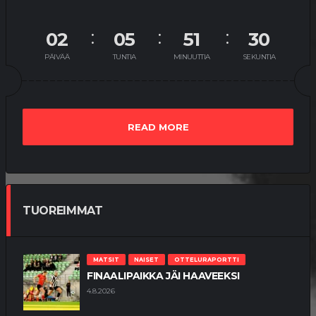
02
05
51
29
PÄIVÄÄ
TUNTIA
MINUUTTIA
SEKUNTIA
READ MORE
TUOREIMMAT
MATSIT
NAISET
OTTELURAPORTTI
FINAALIPAIKKA JÄI HAAVEEKSI
4.8.2026