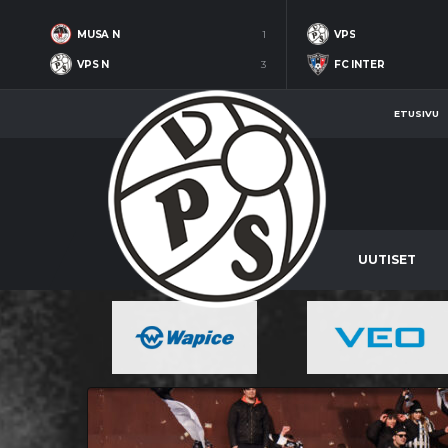
MUSA N
1
VPS
VPS N
3
FC INTER
ETUSIVU
UUTISET