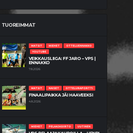
TUOREIMMAT
MATSIT
MIEHET
OTTELUENNAKKO
YOUTUBE
VEIKKAUSLIIGA: FF JARO – VPS |
ENNAKKO
7.8.2026
MATSIT
NAISET
OTTELURAPORTTI
FINAALIPAIKKA JÄI HAAVEEKSI
4.8.2026
MIEHET
PELAAJASIIRTO
UUTINEN