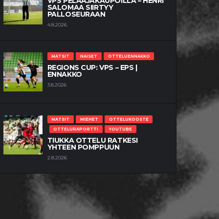
VPS PELAAJAKAUPOILLA – HENRI
SALOMAA SIIRTYY
PALLOSEURAAN
4.8.2026
MATSIT
NAISET
OTTELUENNAKKO
REGIONS CUP: VPS – EPS |
ENNAKKO
3.8.2026
MATSIT
MIEHET
OTTELUKOOSTE
OTTELURAPORTTI
YOUTUBE
TIUKKA OTTELU RATKESI
YHTEEN POMPPUUN
2.8.2026