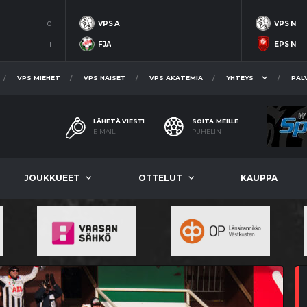
0
VPS A
VPS N
1
FJA
EPS N
VPS MIEHET
VPS NAISET
VPS AKATEMIA
YHTEYS
PAL
LÄHETÄ VIESTI
SOITA MEILLE
E-MAIL
PUHELIN
JOUKKUEET
OTTELUT
KAUPPA