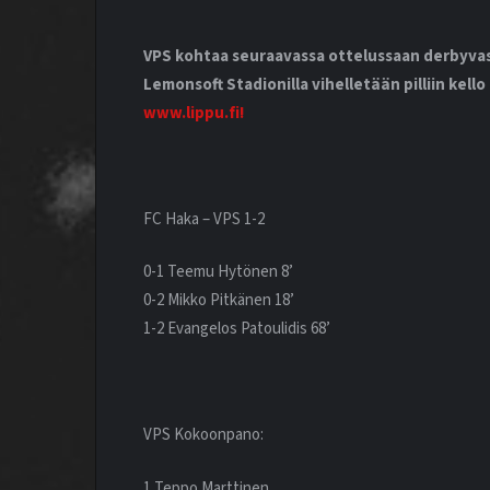
VPS kohtaa seuraavassa ottelussaan derbyvast
Lemonsoft Stadionilla vihelletään pilliin kell
www.lippu.fi!
FC Haka – VPS 1-2
0-1 Teemu Hytönen 8’
0-2 Mikko Pitkänen 18’
1-2 Evangelos Patoulidis 68’
VPS Kokoonpano:
1 Teppo Marttinen