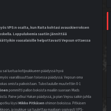
 myös VPS:n osalta, kun Raita kohtasi avauskierroksen
oskella. Loppulukemia saatiin jännittää
äättyikin vaasalaisille helpottavasti Vepsun ottaessa
su sai luotua kotijoukkueen päädyssä hyvä
i myös vaarallisuuttaan toisessa päädyssä. Vepsun oma
ehokas omista paikoistaan. Tulostaululle muutettiin 0-1
önen
pommitti pallon boksista maaliin suoraan Mads
östä. Paine jatkui Hakan päädyssä, ja pian Vepsu saikin juhlia
potku löysi
Mikko Pitkäsen
ohimon boksissa. Pitkäsen
koon, ja joukkue sai tuulettaa maaliaan sopivasti VPS-