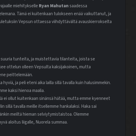
 vajaalle miehitykselle
Ryan Mahutan
saadessa
lemana. Tämä ei kuitenkaan tulokseen enää vaikuttanut, ja
uuletuksiin Vepsun ottaessa viihdyttävältä avauskierrokselta
ä suuria tunteita, ja muistettavia tilanteita, joista se
ee ottelun olleen Vepsulta kaksijakoinen, mutta
kene peittelemään.
hyviä, ja peli eteni aika lailla sillä tavalla kuin halusimmekin.
imme kaksi hienoa maalia.
eillä ei ollut kuitenkaan sinänsä hätää, mutta emme kyenneet
sillä tavalla meille itsellemme hankalaksi. Haka sai
mänkin meiltä hieman selviytymistaistoa. Olemme
yvä aloitus liigalle, Nuorela summaa.