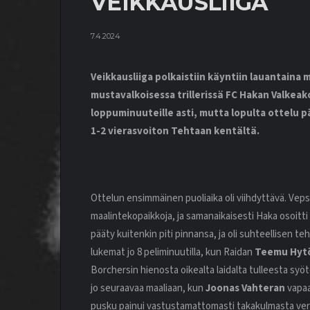
VEIKKAUSLIIGA
7.4.2024
Veikkausliiga polkaistiin käyntiin lauantaina
mustavalkoisessa trillerissä FC Hakan Valkeak
loppuminuuteille asti, mutta lopulta ottelu p
1-2 vierasvoiton Tehtaan kentältä.
Ottelun ensimmäinen puoliaika oli viihdyttävä. Vep
maalintekopaikkoja, ja samanaikaisesti Haka osoitt
pääty kuitenkin piti pinnansa, ja oli suhteellisen t
lukemat jo 8 peliminuutilla, kun Raidan
Teemu Hyt
Borchersin hienosta oikealta laidalta tulleesta syöt
jo seuraavaa maaliaan, kun
Joonas Vahteran
vapaa
pusku painui vastustamattomasti takakulmasta verk