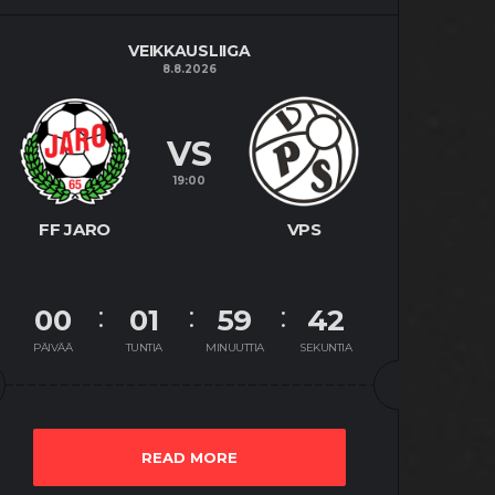
VEIKKAUSLIIGA
8.8.2026
VS
19:00
FF JARO
VPS
00
01
59
41
PÄIVÄÄ
TUNTIA
MINUUTTIA
SEKUNTIA
READ MORE