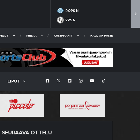
ROPS N
VPS N
VELUT
MEDIA
KUMPPANIT
HALL OF FAME
LIPUT
SEURAAVA OTTELU