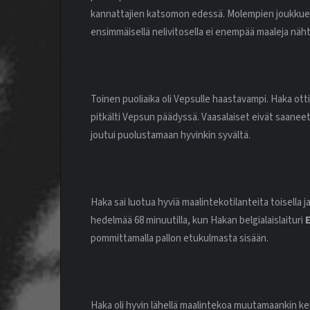
kannattajien katsomon edessä. Molempien joukkuei
ensimmäisellä nelivitosella ei enempää maaleja nähty,
Toinen puoliaika oli Vepsulle haastavampi. Haka otti
pitkälti Vepsun päädyssä. Vaasalaiset eivät saane
joutui puolustamaan hyvinkin syvältä.
Haka sai luotua hyviä maalintekotilanteita toisella j
hedelmää 68 minuutilla, kun Hakan belgialaislaituri
pommittamalla pallon etukulmasta sisään.
Haka oli hyvin lähellä maalintekoa muutamaankin ke