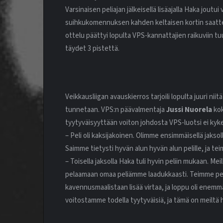
Varsinaisen peliajan jälkeisellä lisäajalla Haka joutui
suihkukomennuksen kahden keltaisen kortin saatte
ottelu päättyi lopulta VPS-kannattajien raikuviin t
täydet 3 pistettä.
Veikkausliigan avauskierros tarjoili lopulta juuri niit
tunnetaan. VPS:n päävalmentaja
Jussi Nuorela
kok
tyytyväisyyttään voiton johdosta VPS-luotsi ei ky
– Peli oli kaksijakoinen. Olimme ensimmäisellä jaksolla 
Saimme tietysti hyvän alun hyvän alun pelille, ja te
– Toisella jaksolla Haka tuli hyvin peliin mukaan. M
pelaamaan omaa peliämme laadukkaasti. Teimme pelin 
kavennusmaalistaan lisää virtaa, ja loppu oli enem
voitostamme todella tyytyväisiä, ja tämä on meiltä h