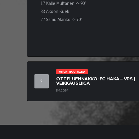
17 Kalle Multanen -> 90’
33 Akoon Kuek
77 Samu Alanko -> 70’
UNCATEGORIZED
OTTELUENNAKKO: FC HAKA – VPS |
VEIKKAUSLIIGA
5.4.2024