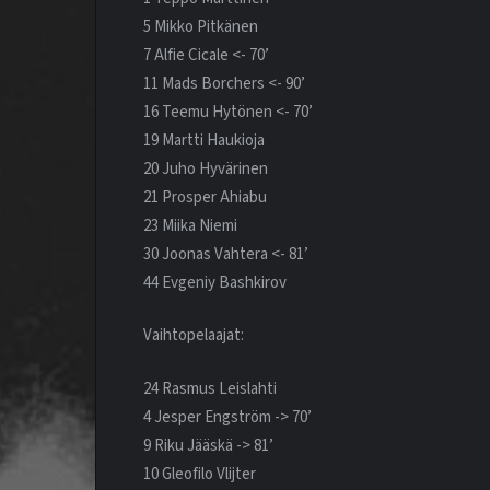
5 Mikko Pitkänen
7 Alfie Cicale <- 70’
11 Mads Borchers <- 90’
16 Teemu Hytönen <- 70’
19 Martti Haukioja
20 Juho Hyvärinen
21 Prosper Ahiabu
23 Miika Niemi
30 Joonas Vahtera <- 81’
44 Evgeniy Bashkirov
Vaihtopelaajat:
24 Rasmus Leislahti
4 Jesper Engström -> 70’
9 Riku Jääskä -> 81’
10 Gleofilo Vlijter