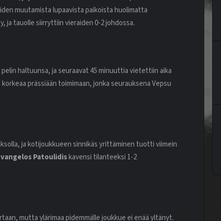
den muutamista lupaavista paikoista huolimatta
 ja tauolle siirryttiin vieraiden 0-2 johdossa.
 pelin haltuunsa, ja seuraavat 45 minuuttia vietettiin aika
et korkeaa prässiään toimimaan, jonka seurauksena Vepsu
aksolla, ja kotijoukkueen sinnikäs yrittäminen tuotti viimein
Evangelos Patoulidis
kavensi tilanteeksi 1-2
rtaan, mutta ylärimaa pidemmälle joukkue ei enää yltänyt.