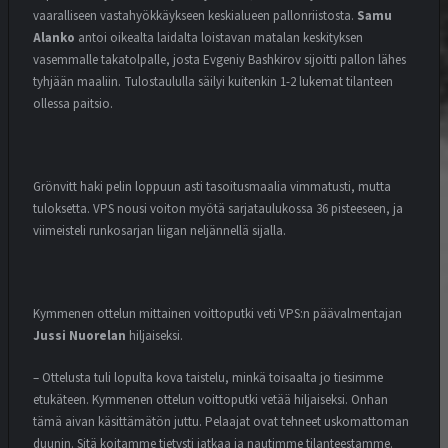
vaaralliseen vastahyökkäykseen keskialueen pallonriistosta.
Samu
Alanko
antoi oikealta laidalta loistavan matalan keskityksen
vasemmalle takatolpalle, josta Evgeniy Bashkirov sijoitti pallon lähes
tyhjään maaliin. Tulostaululla säilyi kuitenkin 1-2 lukemat tilanteen
ollessa paitsio.
Grönvitt haki pelin loppuun asti tasoitusmaalia vimmatusti, mutta
tuloksetta. VPS nousi voiton myötä sarjataulukossa 36 pisteeseen, ja
viimeisteli runkosarjan liigan neljännellä sijalla.
Kymmenen ottelun mittainen voittoputki veti VPS:n päävalmentajan
Jussi Nuorelan
hiljaiseksi.
– Ottelusta tuli lopulta kova taistelu, minkä toisaalta jo tiesimme
etukäteen. Kymmenen ottelun voittoputki vetää hiljaiseksi. Onhan
tämä aivan käsittämätön juttu. Pelaajat ovat tehneet uskomattoman
duunin. Sitä koitamme tietysti jatkaa ja nautimme tilanteestamme.