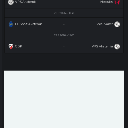
VPS Akatemia
Hercules
-
20.8.2026
18:30
FC Sport Akatemia Naiset
VPS Naiset
-
22.8.2026
15:00
GBK
VPS Akatemia
-