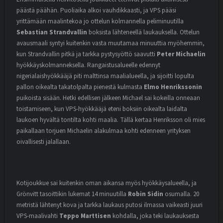
päästä päähän. Puoliaika alkoi vauhdikkaasti, ja VPS pääsi
yrittämään maalintekoa jo ottelun kolmannella peliminuutilla
Sebastian Strandvallin
boksista lähteneellä laukauksella. Ottelun
avausmaali syntyi kuitenkin vasta muutamaa minuuttia myöhemmin,
kun Strandvallin pitkä ja tarkka pystysyöttö saavutti
Peter Michaelin
hyökkäyskolmanneksella. Rangaistusalueelle edennyt
nigerialaishyökkääjä piti malttinsa maalialueella, ja sijoitti lopulta
pallon oikealta takatolpalta pienestä kulmasta
Elmo Henrikssonin
puikoista sisään.
Hetki edellisen jälkeen Michael sai kokeilla onneaan
toistamiseen, kun VPS-hyökkääjä eteni boksiin oikealta laidalta
laukoen hyvältä tontilta kohti maalia. Tällä kertaa Henriksson oli mies
paikallaan torjuen Michaelin alakulmaa kohti edenneen yrityksen
oivallisesti jalallaan.
Kotijoukkue sai kuitenkin oman aikansa myös hyökkäysalueella, ja
Grönvitt tasoittikin lukemat 14 minuutilla
Robin Sidin
osumalla. 20
metristä lähtenyt kova ja tarkka laukaus putosi ilmassa vaikeasti juuri
VPS-maalivahti
Teppo Marttisen
kohdalla, joka teki laukauksesta