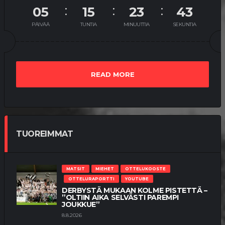
05
15
23
43
PÄIVÄÄ
TUNTIA
MINUUTTIA
SEKUNTIA
READ MORE
TUOREIMMAT
MATSIT
MIEHET
OTTELUKOOSTE
OTTELURAPORTTI
YOUTUBE
DERBYSTÄ MUKAAN KOLME PISTETTÄ –
”OLTIIN AIKA SELVÄSTI PAREMPI
JOUKKUE”
8.8.2026