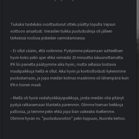
Tiukaksi taisteluksi osoittautunut ottelu päättyi lopulta Vepsun
voittoon ansaitusti. Vieraiden tiukka puolustuslinja oli jälleen
tärkeässä roolissa pisteiden varmistamisessa.
– Ei ollut väärin, että voitimme. Pystyimme pelaamaan suhteellisen
hyvin koko pelin ajan ehkä viimeistä 20 minuuttia lukuunottamatta.
IFK löi painetta päätyymme aika hyvin, mutta sellaisia loistavia
maalipaikkoja heillä ei ollut. Aika hyvin ja kontrolloidusti kykenimme
puolustamaan, ja jopa meidän kolmas maalimme oli lähempänä kuin
IFK:n toinen maali.
– Meillä oli hyviä vastahyökkäyspaikkoja, joista meidän olisi pitänyt
pystyä ratkaisemaan tilanteita paremmin. Olimme hieman heikkoja
palloissa, ja teimme pelin ehkä jopa liian vaikeaksi itsellemme.
Otimme hyvän ns. ”puolustusvoiton” pelin loppuun, Nuorela kertoo.