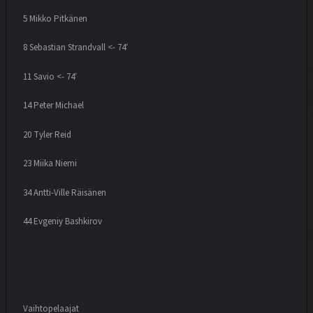
5 Mikko Pitkänen
8 Sebastian Strandvall <- 74′
11 Savio <- 74′
14 Peter Michael
20 Tyler Reid
23 Miika Niemi
34 Antti-Ville Räisänen
44 Evgeniy Bashkirov
Vaihtopelaajat