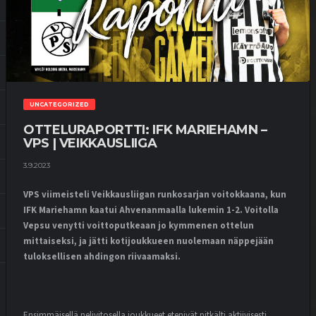
UNCATEGORIZED
OTTELURAPORTTI: IFK MARIEHAMN –
VPS | VEIKKAUSLIIGA
3.9.2023
VPS viimeisteli Veikkausliigan runkosarjan voitokkaana, kun
IFK Mariehamn kaatui Ahvenanmaalla lukemin 1-2. Voitolla
Vepsu venytti voittoputkeaan jo kymmenen ottelun
mittaiseksi, ja jätti kotijoukkueen nuolemaan näppejään
tuloksellisen ahdingon riivaamaksi.
Ensimmäisellä nelivitosella joukkueet etenivät pitkälti aktiivisesti