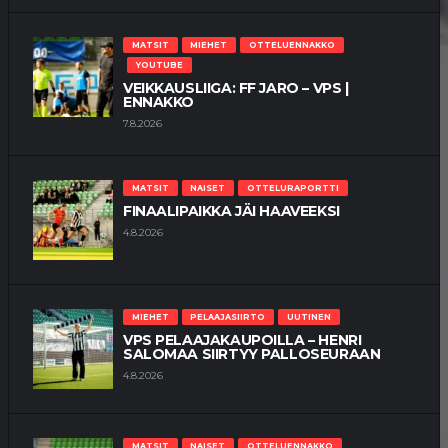
MATSIT
MIEHET
OTTELUENNAKKO
YOUTUBE
VEIKKAUSLIIGA: FF JARO – VPS |
ENNAKKO
7.8.2026
MATSIT
NAISET
OTTELURAPORTTI
FINAALIPAIKKA JÄI HAAVEEKSI
4.8.2026
MIEHET
PELAAJASIIRTO
UUTINEN
VPS PELAAJAKAUPOILLA – HENRI
SALOMAA SIIRTYY PALLOSEURAAN
4.8.2026
MATSIT
NAISET
OTTELUENNAKKO