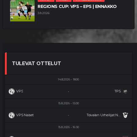
REGIONS CUP: VPS – EPS | ENNAKKO
3.8.2026
TULEVAT OTTELUT
14.8.2026
18:00
VPS
TPS
-
15.8.2026
15:00
VPS Naiset
Toivalan Urheilijat Naiset
-
15.8.2026
16:30