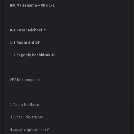
IFK Mariehamn – VPS 1-2
0-1 Peter Michael 7′
1-1 Robin Sid 14′
1-2 Evgeniy Bashkirov 30′
VPS Kokoonpano:
1 Teppo Marttinen
3 Juhani Pikkarainen
4 Jesper Engström
<- 89′