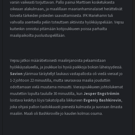
varsin vaikeasti torjuttavan. Pallo painui Marttisen kosketuksesta
oikeaan alakulmaan, ja maalillaan maarianhaminalaiset herättelivät
toiveita tärkeiden pisteiden saavuttamisesta. IFK Mariehamn tuli
vahvalla asenteella peliin toteuttaen aktiivista hyökkäyspeliään. Vepsu
kuitenkin onnistui pitämään kotijoukkueen poissa parhailta
maalipaikoilta puolustuspelillään.
Vepsu jatkoi määrätietoisesti maalinjanoista pelaamistaan
hyökkäysalueella, ja joukkue loi hyviä paikkoja boksin läheisyydessä.
Savion
ylärimaa täräytellyt laukaus vastapallosta oli viedä vieraat jo
1-2 johtoon 22 minuutilla, mutta seuraavaa maalia jouduttiin
odottamaan vielä muutama minuutti. Vierasjoukkueen johtolukemat
muutettiin lopulta taululle 30 minuutilla, kun
Jesper Engströmin
loistava keskitys löysi takatolpalla liikkuneen
Evgeniy Bashkirovin
,
joka ohjasi pallon taidokkaasti pienestä kulmasta ja suoraan ilmasta
maaliin. Maali oli Bashkiroville jo kauden kolmas osuma.