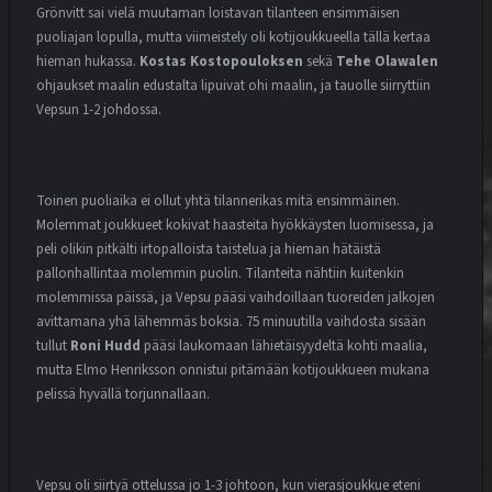
Grönvitt sai vielä muutaman loistavan tilanteen ensimmäisen
puoliajan lopulla, mutta viimeistely oli kotijoukkueella tällä kertaa
hieman hukassa.
Kostas Kostopouloksen
sekä
Tehe Olawalen
ohjaukset maalin edustalta lipuivat ohi maalin, ja tauolle siirryttiin
Vepsun 1-2 johdossa.
Toinen puoliaika ei ollut yhtä tilannerikas mitä ensimmäinen.
Molemmat joukkueet kokivat haasteita hyökkäysten luomisessa, ja
peli olikin pitkälti irtopalloista taistelua ja hieman hätäistä
pallonhallintaa molemmin puolin.
Tilanteita nähtiin kuitenkin
molemmissa päissä, ja Vepsu pääsi vaihdoillaan tuoreiden jalkojen
avittamana yhä lähemmäs boksia. 75 minuutilla vaihdosta sisään
tullut
Roni Hudd
pääsi laukomaan lähietäisyydeltä kohti maalia,
mutta Elmo Henriksson onnistui pitämään kotijoukkueen mukana
pelissä hyvällä torjunnallaan.
Vepsu oli siirtyä ottelussa jo 1-3 johtoon, kun vierasjoukkue eteni