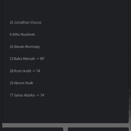
15 Jonathan Viscosi
6 Arttu Nuutinen
10 Steven Morrissey
13 Baba Mensah -> 89′
28 Roni Hudd -> 74′
33 Akoon Kuek
77 Samu Alanko -> 74′