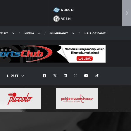
ROPS N
VPS N
VELUT
MEDIA
KUMPPANIT
HALL OF FAME
LIPUT