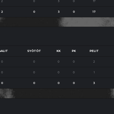
2
0
3
0
17
2
0
3
0
17
ALIT
SYÖTÖT
KK
PK
PELIT
0
0
0
0
2
0
0
0
0
1
0
0
0
0
3