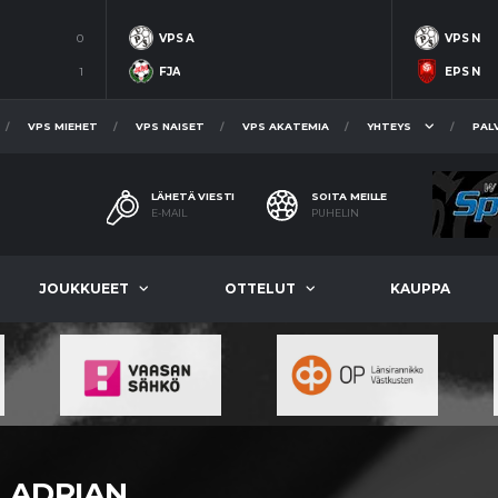
0
VPS A
VPS N
1
FJA
EPS N
VPS MIEHET
VPS NAISET
VPS AKATEMIA
YHTEYS
PAL
LÄHETÄ VIESTI
SOITA MEILLE
E-MAIL
PUHELIN
JOUKKUEET
OTTELUT
KAUPPA
ADRIAN