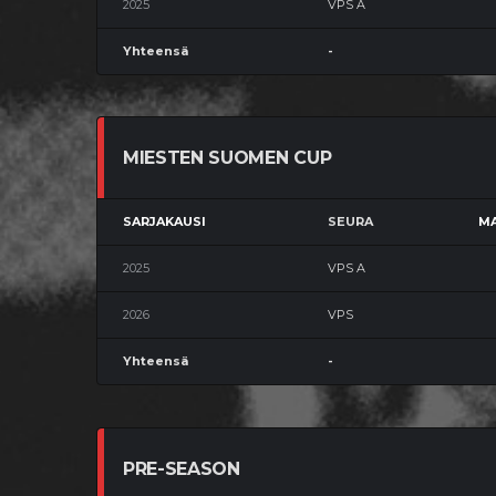
2025
VPS A
Yhteensä
-
MIESTEN SUOMEN CUP
SARJAKAUSI
SEURA
MA
2025
VPS A
2026
VPS
Yhteensä
-
PRE-SEASON