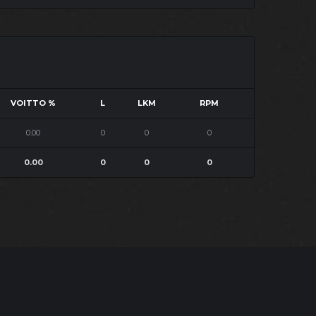
VOITTO %
L
LKM
RPM
0.00
0
0
0
0.00
0
0
0