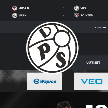
MUSA N
1
VPS
VPS N
3
FC INTER
ETUSIVU
UUTISET