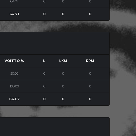
64.71
0
0
0
64.71
0
0
0
VOITTO %
L
LKM
RPM
50.00
0
0
0
100.00
0
0
0
66.67
0
0
0