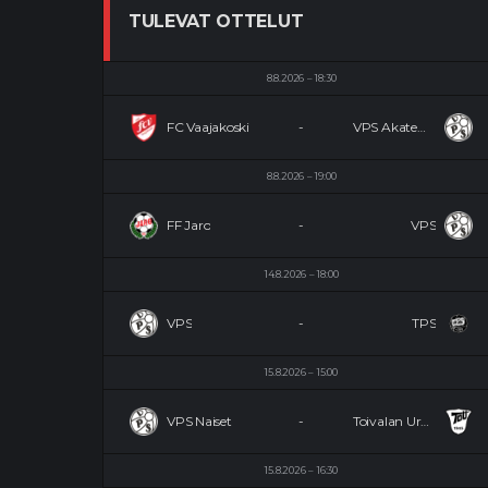
TULEVAT OTTELUT
8.8.2026
18:30
FC Vaajakoski
-
VPS Akatemia
8.8.2026
19:00
FF Jaro
-
VPS
14.8.2026
18:00
VPS
-
TPS
15.8.2026
15:00
VPS Naiset
-
Toivalan Urheilijat Naiset
15.8.2026
16:30