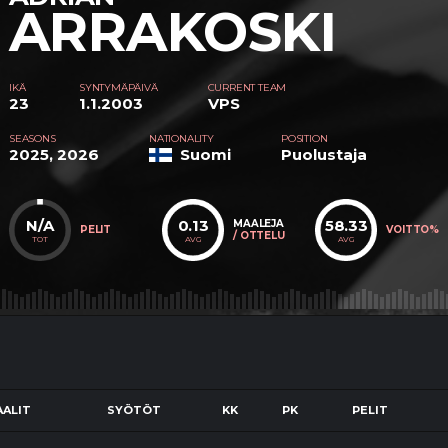
ARRAKOSKI
IKÄ
SYNTYMÄPÄIVÄ
CURRENT TEAM
23
1.1.2003
VPS
SEASONS
NATIONALITY
POSITION
2025, 2026
Suomi
Puolustaja
N/A
0.13
58.33
MAALEJA
PELIT
VOITTO%
/ OTTELU
TOT
AVG
AVG
ALIT
SYÖTÖT
KK
PK
PELIT