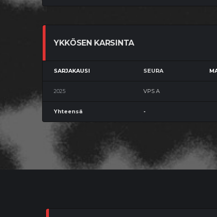
YKKÖSEN KARSINTA
SARJAKAUSI
SEURA
MA
2025
VPS A
Yhteensä
-