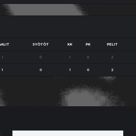
ALIT
SYÖTÖT
KK
PK
PELIT
1
0
1
0
2
1
0
1
0
2