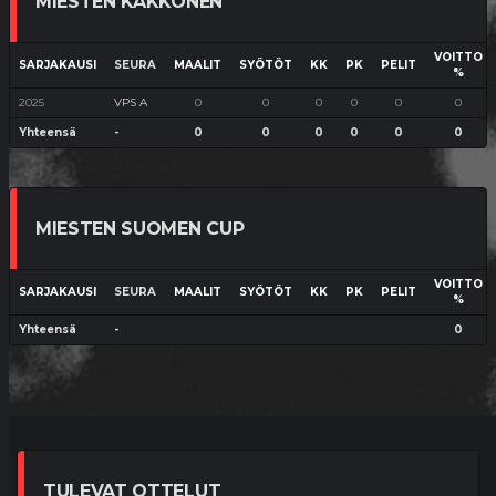
MIESTEN KAKKONEN
VOITTO
SARJAKAUSI
SEURA
MAALIT
SYÖTÖT
KK
PK
PELIT
%
2025
VPS A
0
0
0
0
0
0
Yhteensä
-
0
0
0
0
0
0
MIESTEN SUOMEN CUP
VOITTO
SARJAKAUSI
SEURA
MAALIT
SYÖTÖT
KK
PK
PELIT
%
Yhteensä
-
0
TULEVAT OTTELUT