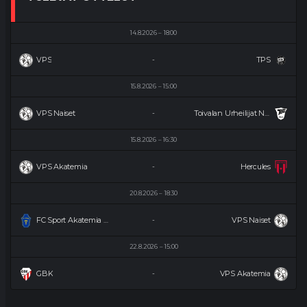
14.8.2026
18:00
VPS
TPS
-
15.8.2026
15:00
VPS Naiset
Toivalan Urheilijat Naiset
-
15.8.2026
16:30
VPS Akatemia
Hercules
-
20.8.2026
18:30
FC Sport Akatemia Naiset
VPS Naiset
-
22.8.2026
15:00
GBK
VPS Akatemia
-