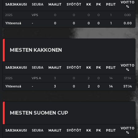
VOITTO
SARJAKAUSI
SEURA
MAALIT
SYÖTÖT
KK
PK
PELIT
%
2025
VPS
0
0
0
0
1
0.00
Yhteensä
-
0
0
0
0
1
0.00
MIESTEN KAKKONEN
VOITTO
SARJAKAUSI
SEURA
MAALIT
SYÖTÖT
KK
PK
PELIT
%
2025
VPS A
3
0
2
0
14
57.14
Yhteensä
-
3
0
2
0
14
57.14
MIESTEN SUOMEN CUP
VOITTO
SARJAKAUSI
SEURA
MAALIT
SYÖTÖT
KK
PK
PELIT
%