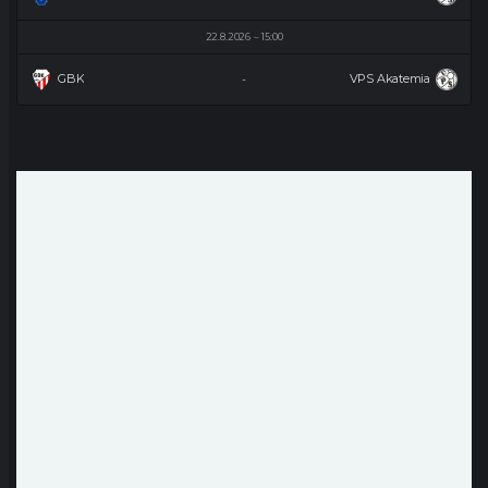
22.8.2026
15:00
GBK
VPS Akatemia
-