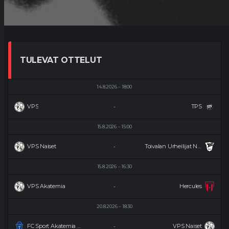
TULEVAT OTTELUT
14.8.2026
18:00
VPS
TPS
-
15.8.2026
15:00
VPS Naiset
Toivalan Urheilijat Naiset
-
15.8.2026
16:30
VPS Akatemia
Hercules
-
20.8.2026
18:30
FC Sport Akatemia Naiset
VPS Naiset
-