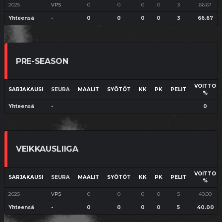
2025
VPS
0
0
0
0
3
66.67
Yhteensä
-
0
0
0
0
3
66.67
PRE-SEASON
VOITTO
SARJAKAUSI
SEURA
MAALIT
SYÖTÖT
KK
PK
PELIT
%
Yhteensä
-
0
VEIKKAUSLIIGA
VOITTO
SARJAKAUSI
SEURA
MAALIT
SYÖTÖT
KK
PK
PELIT
%
2025
VPS
0
0
0
0
5
40.00
Yhteensä
-
0
0
0
0
5
40.00