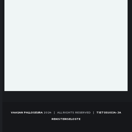
VAASAN PALLOSEURA
2024 | ALL RIGHTS RESERVED |
TIETOSUOJA- JA
REKISTERISELOSTE