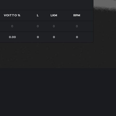
VOITTO %
L
LKM
RPM
0
0
0
0
0.00
0
0
0