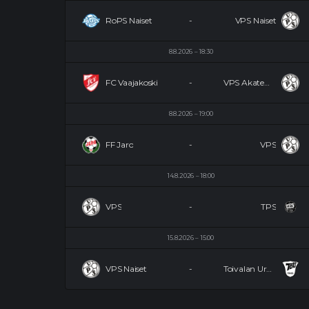
RoPS Naiset
-
VPS Naiset
8.8.2026
18:30
FC Vaajakoski
-
VPS Akatemia
8.8.2026
19:00
FF Jaro
-
VPS
14.8.2026
18:00
VPS
-
TPS
15.8.2026
15:00
VPS Naiset
-
Toivalan Urheilijat Naiset