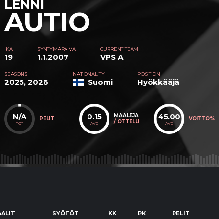
LENNI
AUTIO
IKÄ
SYNTYMÄPÄIVÄ
CURRENT TEAM
19
1.1.2007
VPS A
SEASONS
NATIONALITY
POSITION
2025, 2026
Suomi
Hyökkääjä
N/A
0.15
45.00
MAALEJA
PELIT
VOITTO%
/ OTTELU
TOT
AVG
AVG
ALIT
SYÖTÖT
KK
PK
PELIT