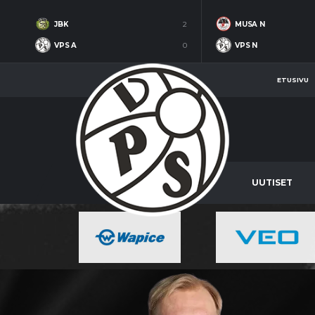
JBK
2
MUSA N
VPS A
0
VPS N
ETUSIVU
UUTISET