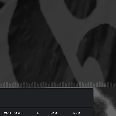
VOITTO %
L
LKM
RPM