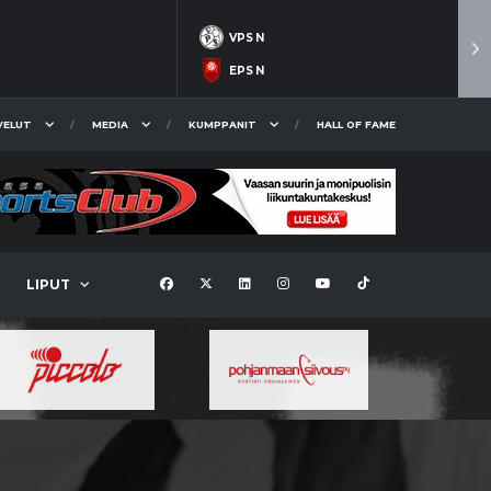
VPS N
EPS N
VELUT
MEDIA
KUMPPANIT
HALL OF FAME
LIPUT