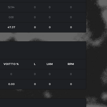
52.94
0
0
0
0.00
0
0
0
47.37
0
0
0
VOITTO %
L
LKM
RPM
0
0
0
0
0.00
0
0
0