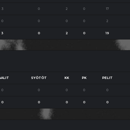
3
0
2
0
17
0
0
0
0
2
3
0
2
0
19
ALIT
SYÖTÖT
KK
PK
PELIT
0
0
0
0
0
0
0
0
0
0