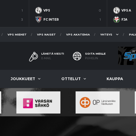
1
VPS
0
VPS A
3
FC INTER
1
FJA
VPS MIEHET
VPS NAISET
VPS AKATEMIA
YHTEYS
PAL
LÄHETÄ VIESTI
SOITA MEILLE
E-MAIL
PUHELIN
JOUKKUEET
OTTELUT
KAUPPA