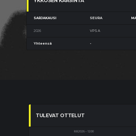
YKKÖSEN KARSINTA
SARJAKAUSI
SEURA
MA
2026
VPS A
Yhteensä
-
TULEVAT OTTELUT
8.8.2026
12:00