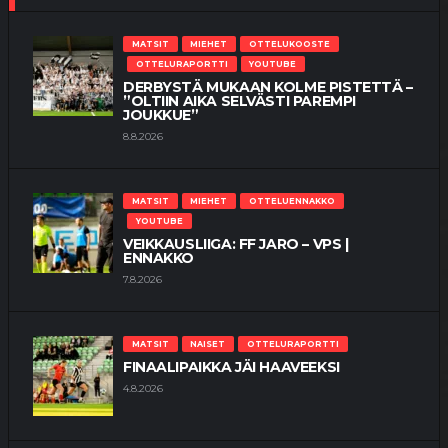
MATSIT
MIEHET
OTTELUKOOSTE
OTTELURAPORTTI
YOUTUBE
DERBYSTÄ MUKAAN KOLME PISTETTÄ –
”OLTIIN AIKA SELVÄSTI PAREMPI
JOUKKUE”
8.8.2026
MATSIT
MIEHET
OTTELUENNAKKO
YOUTUBE
VEIKKAUSLIIGA: FF JARO – VPS |
ENNAKKO
7.8.2026
MATSIT
NAISET
OTTELURAPORTTI
FINAALIPAIKKA JÄI HAAVEEKSI
4.8.2026