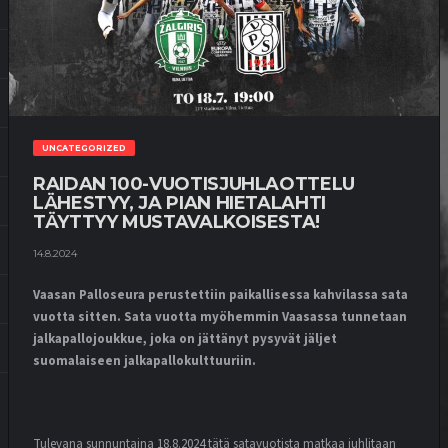
UNCATEGORIZED
RAIDAN 100-VUOTISJUHLAOTTELU
LÄHESTYY, JA PIAN HIETALAHTI
TÄYTTYY MUSTAVALKOISESTA!
14.8.2024
Vaasan Palloseura perustettiin paikallisessa kahvilassa sata
vuotta sitten. Sata vuotta myöhemmin Vaasassa tunnetaan
jalkapallojoukkue, joka on jättänyt pysyvät jäljet
suomalaiseen jalkapallokulttuuriin.
Tulevana sunnuntaina 18.8.2024 tätä satavuotista matkaa juhlitaan