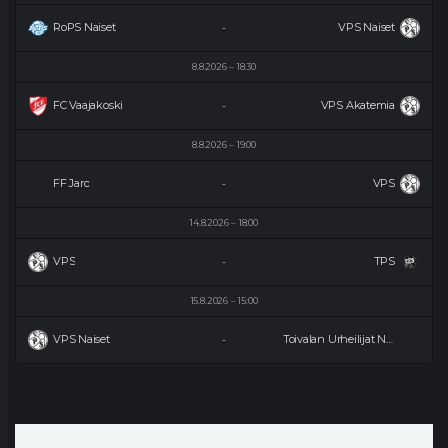
RoPS Naiset
VPS Naiset
-
8.8.2026
18:30
FC Vaajakoski
VPS Akatemia
-
8.8.2026
19:00
FF Jaro
VPS
-
14.8.2026
18:00
VPS
TPS
-
15.8.2026
15:00
VPS Naiset
Toivalan Urheilijat Naiset
-