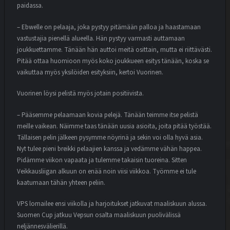
paidassa.
– Ebwelle on pelaaja, joka pystyy pitämään palloa ja haastamaan
vastustajia pienellä alueella. Hän pystyy varmasti auttamaan
joukkuettamme. Tänään hän auttoi meitä osittain, mutta ei riittävästi.
Pitää ottaa huomioon myös koko joukkueen esitys tänään, koska se
vaikuttaa myös yksilöiden esityksiin, kertoi Vuorinen.
Vuorinen löysi pelistä myös jotain positiivista.
– Pääsemme pelaamaan kovia pelejä. Tänään teimme itse pelistä
meille vaikean. Näimme taas tänään uusia asioita, joita pitää työstää.
Tällaisen pelin jälkeen pysymme nöyrinä ja sekin voi olla hyvä asia.
Nyt tulee pieni breikki pelaajien kanssa ja vedämme vähän happea.
Pidämme viikon vapaata ja tulemme takaisin tuoreina. Sitten
Veikkausliigan alkuun on enää noin viisi viikkoa. Työmme ei tule
kaatumaan tähän yhteen peliin.
VPS lomailee ensi viikolla ja harjoitukset jatkuvat maaliskuun alussa.
Suomen Cup jatkuu Vepsun osalta maaliskuun puolivälissä
neljännesvälierillä.