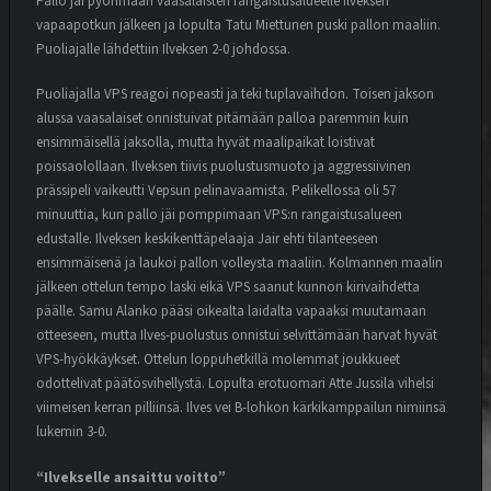
Pallo jäi pyörimään vaasalaisten rangaistusalueelle Ilveksen
vapaapotkun jälkeen ja lopulta Tatu Miettunen puski pallon maaliin.
Puoliajalle lähdettiin Ilveksen 2-0 johdossa.
Puoliajalla VPS reagoi nopeasti ja teki tuplavaihdon. Toisen jakson
alussa vaasalaiset onnistuivat pitämään palloa paremmin kuin
ensimmäisellä jaksolla, mutta hyvät maalipaikat loistivat
poissaolollaan. Ilveksen tiivis puolustusmuoto ja aggressiivinen
prässipeli vaikeutti Vepsun pelinavaamista. Pelikellossa oli 57
minuuttia, kun pallo jäi pomppimaan VPS:n rangaistusalueen
edustalle. Ilveksen keskikenttäpelaaja Jair ehti tilanteeseen
ensimmäisenä ja laukoi pallon volleysta maaliin. Kolmannen maalin
jälkeen ottelun tempo laski eikä VPS saanut kunnon kirivaihdetta
päälle. Samu Alanko pääsi oikealta laidalta vapaaksi muutamaan
otteeseen, mutta Ilves-puolustus onnistui selvittämään harvat hyvät
VPS-hyökkäykset. Ottelun loppuhetkillä molemmat joukkueet
odottelivat päätösvihellystä. Lopulta erotuomari Atte Jussila vihelsi
viimeisen kerran pilliinsä. Ilves vei B-lohkon kärkikamppailun nimiinsä
lukemin 3-0.
“Ilvekselle ansaittu voitto”