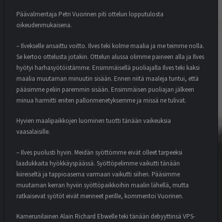
Päävalmentaja Petri Vuorinen piti ottelun lopputulosta
oikeudenmukaisena.
– Ilvekselle ansaittu voitto. Ilves teki kolme maalia ja me teimme nolla.
Se kertoo ottelusta jotakin. Ottelun alussa olimme paineen alla ja Ilves
hyötyi harhasyötöistämme. Ensimmäisellä puoliajalla Ilves teki kaksi
maalia muutaman minuutin sisään. Ennen niitä maaleja tuntui, että
pääsimme peliin paremmin sisään. Ensimmäisen puoliajan jälkeen
minua harmitti eniten pallonmenetyksemme ja missä ne tulivat.
Hyvien maalipaikkojen luominen tuotti tänään vaikeuksia
vaasalaisille.
– Ilves puolusti hyvin. Meidän syöttömme eivät olleet tarpeeksi
laadukkaita hyökkäyspäässä. Syöttöpelimme vaikutti tänään
kiireiseltä ja tappioasema varmaan vaikutti siihen. Pääsimme
muutaman kerran hyviin syöttöpaikkoihin maalin lähellä, mutta
ratkaisevat syötöt eivät menneet perille, kommentoi Vuorinen.
Kamerunilainen Alain Richard Ebwelle teki tänään debyyttinsä VPS-