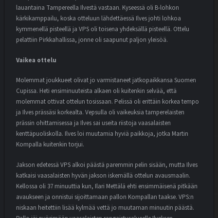
lauantaina Tampereella Ilvestä vastaan. Kyseessä oli B-lohkon
kärkikamppailu, koska otteluun lähdettäessä Ilves johti lohkoa
kymmenellä pisteellä ja VPS oli toisena yhdeksällä pisteellä. Ottelu
pelattiin Pirkkahallissa, jonne oli saapunut paljon yleisöä.
Vaikea ottelu
Molemmat joukkueet olivat jo varmistaneet jatkopaikkansa Suomen
Cupissa. Heti ensiminuuteista alkaen oli kuitenkin selvää, että
molemmat ottivat ottelun tosissaan. Pelissä oli erittäin korkea tempo
ja Ilves prässäsi korkealta. Vepsulla oli vaikeuksia tamperelaisten
prässin ohittamisessa ja Ilves sai useita riistoja vaasalaisten
kenttäpuoliskolla. Ilves loi muutamia hyviä paikkoja, jotka Martin
Kompalla kuitenkin torjui.
Jakson edetessä VPS alkoi päästä paremmin pelin sisään, mutta Ilves
katkaisi vaasalaisten hyvän jakson iskemällä ottelun avausmaalin.
Kellossa oli 37 minuuttia kun, Ilari Mettälä ehti ensimmäisenä pitkään
avaukseen ja onnistui sijoittamaan pallon Kompallan taakse. VPS:n
niskaan heitettiin lisää kylmää vettä jo muutaman minuutin päästä.