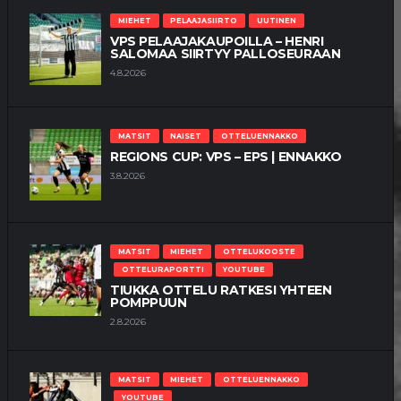
MIEHET
PELAAJASIIRTO
UUTINEN
VPS PELAAJAKAUPOILLA – HENRI
SALOMAA SIIRTYY PALLOSEURAAN
4.8.2026
MATSIT
NAISET
OTTELUENNAKKO
REGIONS CUP: VPS – EPS | ENNAKKO
3.8.2026
MATSIT
MIEHET
OTTELUKOOSTE
OTTELURAPORTTI
YOUTUBE
TIUKKA OTTELU RATKESI YHTEEN
POMPPUUN
2.8.2026
MATSIT
MIEHET
OTTELUENNAKKO
YOUTUBE