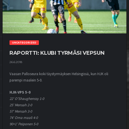
UNCATEGORIZED
RAPORTTI: KLUBI TYRMÄSI VEPSUN
26.6.2018
Vaasan Palloseura koki täystyrmäyksen Helsingissä, kun HJK oli
parempi maalein 5-0.
HJK-VPS 5-0
22′ O’Shaughenssy 1-0
25′ Mensah 2-0
57′ Mensah 3-0
74′ Oma maali 4-0
90+1′ Peiponen 5-0