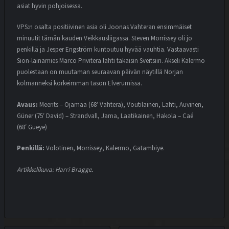
asiat hyvin pohjoisessa.
VPS:n osalta positiivinen asia oli Joonas Vahteran ensimmäiset
minuutit tämän kauden Veikkausliigassa. Steven Morrissey oli jo
penkillä ja Jesper Engström kuntoutuu hyvää vauhtia. Vastaavasti
Sion-lainamies Marco Privitera lähti takaisin Sveitsiin. Akseli Kalermo
puolestaan on muutaman seuraavan päivän näytillä Norjan
kolmanneksi korkeimman tason Elverumissa.
Avaus:
Meerits – Ojamaa (68′ Vahtera), Voutilainen, Lahti, Auvinen,
Güner (75′ David) – Strandvall, Jama, Laatikainen, Hakola – Caé
(68′ Gueye)
Penkillä:
Volotinen, Morrissey, Kalermo, Gatambiye.
Artikkelikuva: Harri Bragge.