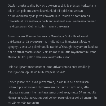
Ottelun alusta saakka HJK oli askeleen edellä. Se prässäsi korkealta ja
teki VPS:n pelaamisen vaikeaksi. Klubi oli opiskellut Vepsun
pelinavaamisen hyvin ja vastaavasti, kun Raidan pelaaminen oli
tukkoista alusta saakka ja pelitilannevalinnat avausvaiheessa hieman
heikkoja, pääsi Klubi riistoihin hyvissä paikoissa.
Ensimmäisen 20 minuutin aikana Mosalla ja Obilorilla oli omat
paikkansa tehdä avausosuma, mutta näissä tilanteissa tulosta ei
syntynyt. Vasta 22. peliminuutilla Daniel O’Shaughnessy ampui kaukaa
pallon etukulmasta sisään. Vain kolme minuuttia myöhemmin Evans
Mensah laukoi pallon lähes nollakulmasta sisään.
Helposti lipsahtaneet osumat lamauttivat vieraita entsisestään ja
avausjakson lopullakin Klubi vei peliä selvästi.
Toisen jakson VPS avasi pirteämmin, joskin HJK oli aavistuksen
laskenut prässitasoaan. Kymmenisen minuuttia näytti siltä, että
jaksosta saataisiin hieman tasaisempi puoliaika, mutta 57. minuutilla
Mensahin kaukolaukaus upposi verkon perukoille ja peli oli enemmän
tai vähemmän taputeltu.