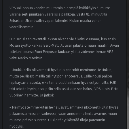
VPS sai loppua kohden muutamia pidempiä hyökkäyksiä, muttei
varsinaisesti juurikaan vaarallisia paikkoja. Vasta 81. minuutilla
Sebastian Strandvallin vapari lähenteli Klubin maalia vähän
vaarallisemmin.
HJK sen sijaan rakenteli jakson aikana vielä kaksi osumaa, kun ensin
Mosan syöttö karkasi Eero-Matti Auvisen jalasta omaan maaliin. Aivan
ottelun lopussa Roni Peiposen laukaus yllätti viidennen kerran VPS-
vahti Marko Meeritsin.
– Joukkueella oli varmasti hyvä olo ennenkö menimme Helsinkiin,
mutta pelillisesti meillä tuli nyt pohjanoteeraus. Esille nousi paljon
läpikäytäviä asioita, eikä tämä ollut lainkaan hyvä esitys meiltä. HJK
teki asioita hyvin ja sai pelin sellaiseksi kuin sen halusi, VPS-luotsi Petri
Vuorinen harmitteli ja jatkoi:
– Me myös teimme kuten he halusivat, emmekä rikkoneet HJK:n hyvää
pelaamista missään vaiheessa, vaan annoimme heille avaimet muun
muassa prässin suhteen. Olisi pitänyt käyttää tiloja paremmin
hyödyksi.