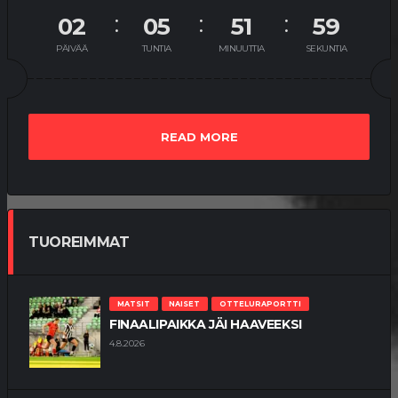
02
05
51
58
PÄIVÄÄ
TUNTIA
MINUUTTIA
SEKUNTIA
READ MORE
TUOREIMMAT
MATSIT
NAISET
OTTELURAPORTTI
FINAALIPAIKKA JÄI HAAVEEKSI
4.8.2026