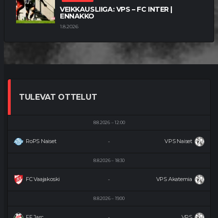
VEIKKAUSLIIGA: VPS – FC INTER |
ENNAKKO
1.8.2026
TULEVAT OTTELUT
8.8.2026
12:00
RoPS Naiset
VPS Naiset
-
8.8.2026
18:30
FC Vaajakoski
VPS Akatemia
-
8.8.2026
19:00
FF Jaro
VPS
-