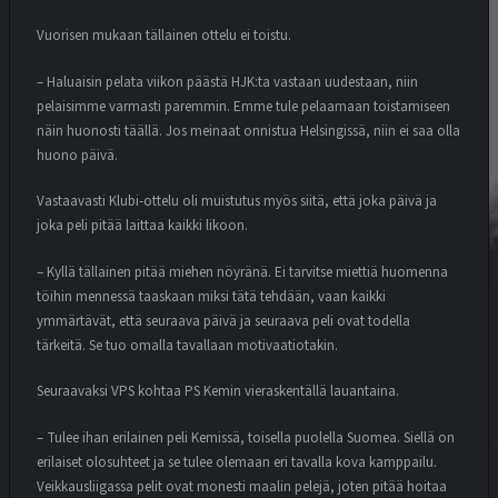
Vuorisen mukaan tällainen ottelu ei toistu.
– Haluaisin pelata viikon päästä HJK:ta vastaan uudestaan, niin
pelaisimme varmasti paremmin. Emme tule pelaamaan toistamiseen
näin huonosti täällä. Jos meinaat onnistua Helsingissä, niin ei saa olla
huono päivä.
Vastaavasti Klubi-ottelu oli muistutus myös siitä, että joka päivä ja
joka peli pitää laittaa kaikki likoon.
– Kyllä tällainen pitää miehen nöyränä. Ei tarvitse miettiä huomenna
töihin mennessä taaskaan miksi tätä tehdään, vaan kaikki
ymmärtävät, että seuraava päivä ja seuraava peli ovat todella
tärkeitä. Se tuo omalla tavallaan motivaatiotakin.
Seuraavaksi VPS kohtaa PS Kemin vieraskentällä lauantaina.
– Tulee ihan erilainen peli Kemissä, toisella puolella Suomea. Siellä on
erilaiset olosuhteet ja se tulee olemaan eri tavalla kova kamppailu.
Veikkausliigassa pelit ovat monesti maalin pelejä, joten pitää hoitaa