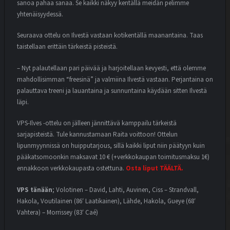
sanoa pahaa sanaa. Se kaikki näkyy kentällä meidän pelimme
yhtenäisyydessä.
Seuraava ottelu on Ilvestä vastaan kotikentällä maanantaina. Taas
taistellaan erittäin tärkeistä pisteistä.
– Nyt palautellaan pari päivää ja harjoitellaan kevyesti, että olemme
mahdollisimman “freesinä” ja valmiina Ilvestä vastaan. Perjantaina on
palauttava treeni ja lauantaina ja sunnuntaina käydään sitten Ilvestä
läpi.
VPS-Ilves -ottelu on jälleen jännittävä kamppailu tärkeistä
sarjapisteistä. Tule kannustamaan Raita voittoon! Ottelun
lipunmyynnissä on huipputarjous, sillä kaikki liput niin päätyyn kuin
pääkatsomoonkin maksavat 10 € (+verkkokaupan toimitusmaksu 1€)
ennakkoon verkkokaupasta ostettuna.
Osta liput TÄÄLTÄ.
VPS tänään
; Volotinen – David, Lahti, Auvinen, Ciss – Strandvall,
Hakola, Voutilainen (86′ Laatikainen), Lähde, Hakola, Gueye (68′
Vahtera) – Morrissey (83′ Caé)