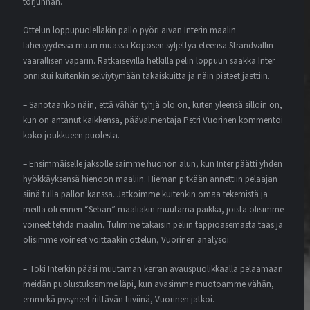
torjunnan.
Ottelun loppupuolellakin pallo pyöri aivan Interin maalin
läheisyydessä muun muassa Koposen syljettyä eteensä Strandvallin
vaarallisen vaparin. Ratkaisevilla hetkillä pelin loppuun saakka Inter
onnistui kuitenkin selviytymään takaiskuitta ja näin pisteet jaettiin.
– Sanotaanko näin, että vähän tyhjä olo on, kuten yleensä silloin on,
kun on antanut kaikkensa, päävalmentaja Petri Vuorinen kommentoi
koko joukkueen puolesta.
– Ensimmäiselle jaksolle saimme huonon alun, kun Inter päätti yhden
hyökkäyksensä hienoon maaliin. Hieman pitkään annettiin pelaajan
siinä tulla pallon kanssa. Jatkoimme kuitenkin omaa tekemistä ja
meillä oli ennen “Seban” maaliakin muutama paikka, joista olisimme
voineet tehdä maalin. Tulimme takaisin peliin tappioasemasta taas ja
olisimme voineet voittaakin ottelun, Vuorinen analysoi.
– Toki Interkin pääsi muutaman kerran avauspuolikkaalla pelaamaan
meidän puolustuksemme läpi, kun avasimme muotoamme vähän,
emmekä pysyneet riittävän tiiviinä, Vuorinen jatkoi.