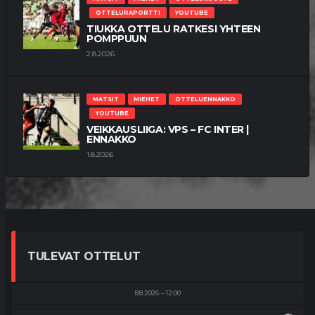
OTTELURAPORTTI
YOUTUBE
TIUKKA OTTELU RATKESI YHTEEN
POMPPUUN
2.8.2026
MATSIT
MIEHET
OTTELUENNAKKO
YOUTUBE
VEIKKAUSLIIGA: VPS – FC INTER |
ENNAKKO
1.8.2026
TULEVAT OTTELUT
8.8.2026
12:00