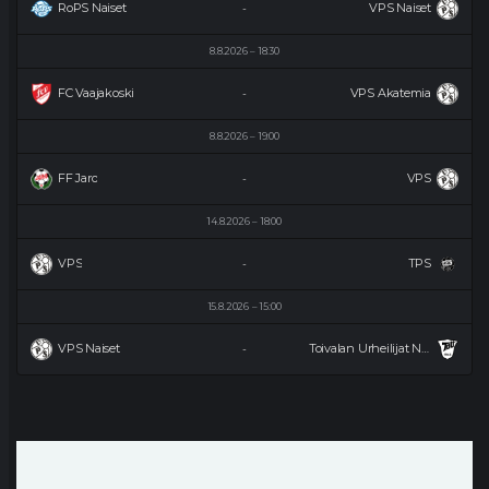
RoPS Naiset
VPS Naiset
-
8.8.2026
18:30
FC Vaajakoski
VPS Akatemia
-
8.8.2026
19:00
FF Jaro
VPS
-
14.8.2026
18:00
VPS
TPS
-
15.8.2026
15:00
VPS Naiset
Toivalan Urheilijat Naiset
-