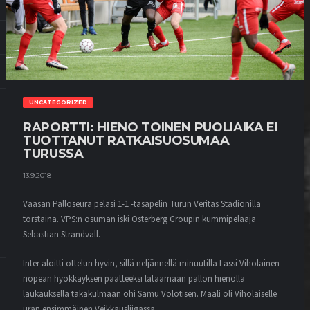
UNCATEGORIZED
RAPORTTI: HIENO TOINEN PUOLIAIKA EI
TUOTTANUT RATKAISUOSUMAA
TURUSSA
13.9.2018
Vaasan Palloseura pelasi 1-1 -tasapelin Turun Veritas Stadionilla
torstaina. VPS:n osuman iski Österberg Groupin kummipelaaja
Sebastian Strandvall.
Inter aloitti ottelun hyvin, sillä neljännellä minuutilla Lassi Viholainen
nopean hyökkäyksen päätteeksi lataamaan pallon hienolla
laukauksella takakulmaan ohi Samu Volotisen. Maali oli Viholaiselle
uran ensimmäinen Veikkausliigassa.