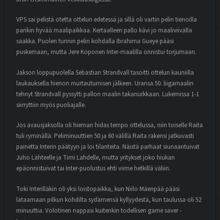
VPS sai pelistä otetta ottelun edetessä ja sillä oli vartin pelin tienoilla
parikin hyvää maalipaikkaa. Kertaalleen pallo kävi jo maaliviivalla
saakka. Puolen tunnin pelin kohdalla Ibrahima Gueye pääsi
puskemaan, mutta Jere Koponen Inter-maalilla onnistui torjumaan.
Jakson loppupuolella Sebastian Strandvall tasoitti ottelun kauniilla
laukauksella hienon murtautumisen jälkeen. Uransa 50. liigamaalin
tehnyt Strandvall pyssytti pallon maalin takanurkkaan. Lukemissa 1-1
siirryttiin myös puoliajalle.
Jos avausjaksolla oli hieman hidas tempo ottelussa, niin toiselle Raita
tuli ryminällä. Peliminuuttien 50 ja 60 välillä Raita rakensi jatkuvasti
painetta Interin päätyyn ja loi tilanteita. Näistä parhaat siunaantuivat
Juho Lähteelle ja Timi Lahdelle, mutta yritykset joko hiukan
epäonnistuivat tai Inter-puolustus ehti viime hetkillä väliin.
Toki Interilläkin oli yksi loistopaikka, kun Niilo Mäenpää pääsi
lataamaan pilkun kohdilta sydämensä kyllyydestä, kun taulussa oli 52
minuuttia. Volotinen nappasi kuitenkin todellisen game saver -