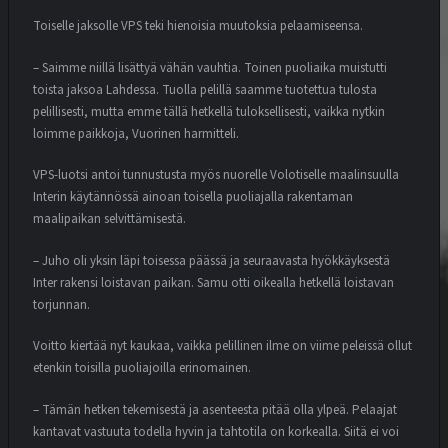
Toiselle jaksolle VPS teki hienoisia muutoksia pelaamiseensa.
– Saimme niillä lisättyä vähän vauhtia. Toinen puoliaika muistutti
toista jaksoa Lahdessa. Tuolla pelillä saamme tuotettua tulosta
pelillisesti, mutta emme tällä hetkellä tuloksellisesti, vaikka nytkin
loimme paikkoja, Vuorinen harmitteli.
VPS-luotsi antoi tunnustusta myös nuorelle Volotiselle maalinsuulla
Interin käytännössä ainoan toisella puoliajalla rakentaman
maalipaikan selvittämisestä.
– Juho oli yksin läpi toisessa päässä ja seuraavasta hyökkäyksestä
Inter rakensi loistavan paikan. Samu otti oikealla hetkellä loistavan
torjunnan.
Voitto kiertää nyt kaukaa, vaikka pelillinen ilme on viime peleissä ollut
etenkin toisilla puoliajoilla erinomainen.
– Tämän hetken tekemisestä ja asenteesta pitää olla ylpeä. Pelaajat
kantavat vastuuta todella hyvin ja tahtotila on korkealla. Siitä ei voi