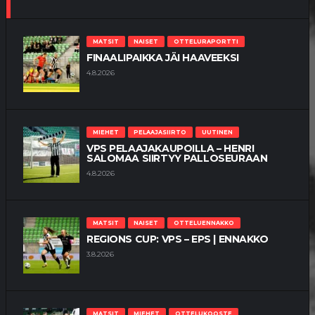
MATSIT
NAISET
OTTELURAPORTTI
FINAALIPAIKKA JÄI HAAVEEKSI
4.8.2026
MIEHET
PELAAJASIIRTO
UUTINEN
VPS PELAAJAKAUPOILLA – HENRI
SALOMAA SIIRTYY PALLOSEURAAN
4.8.2026
MATSIT
NAISET
OTTELUENNAKKO
REGIONS CUP: VPS – EPS | ENNAKKO
3.8.2026
MATSIT
MIEHET
OTTELUKOOSTE