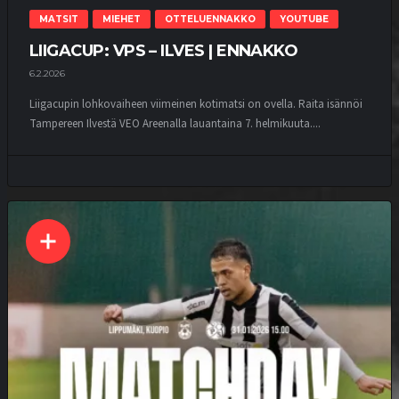
MATSIT
MIEHET
OTTELUENNAKKO
YOUTUBE
LIIGACUP: VPS – ILVES | ENNAKKO
6.2.2026
Liigacupin lohkovaiheen viimeinen kotimatsi on ovella. Raita isännöi
Tampereen Ilvestä VEO Areenalla lauantaina 7. helmikuuta....