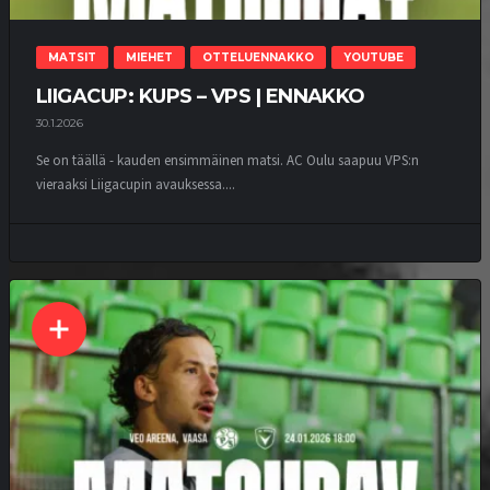
MATSIT
MIEHET
OTTELUENNAKKO
YOUTUBE
LIIGACUP: KUPS – VPS | ENNAKKO
30.1.2026
Se on täällä - kauden ensimmäinen matsi. AC Oulu saapuu VPS:n
vieraaksi Liigacupin avauksessa....