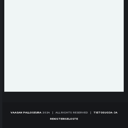
VAASAN PALLOSEURA
2024 | ALL RIGHTS RESERVED |
TIETOSUOJA- JA
REKISTERISELOSTE