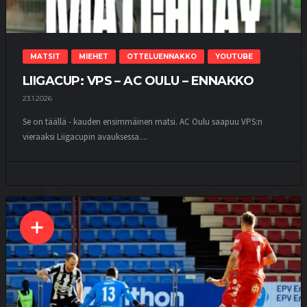
MATSIT
MIEHET
OTTELUENNAKKO
YOUTUBE
LIIGACUP: VPS – AC OULU – ENNAKKO
23.1.2026
Se on täällä - kauden ensimmäinen matsi. AC Oulu saapuu VPS:n
vieraaksi Liigacupin avauksessa....