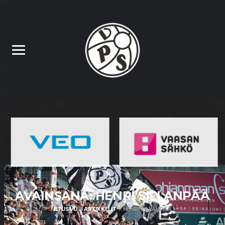
AVAINSANA: HENRI
SILLANPÄÄ
ETUSIVU
ARTIKKELIT
HENRI SILLANPÄÄ