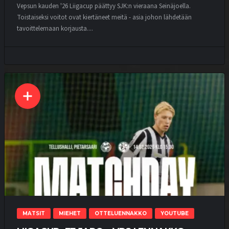
Vepsun kauden '26 Liigacup päättyy SJK:n vieraana Seinäjoella.
Toistaiseksi voitot ovat kiertäneet meitä - asia johon lähdetään
tavoittelemaan korjausta....
MATSIT
MIEHET
OTTELUENNAKKO
YOUTUBE