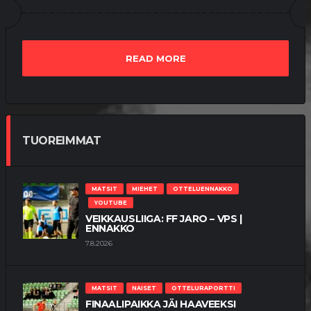
READ MORE
TUOREIMMAT
MATSIT
MIEHET
OTTELUENNAKKO
YOUTUBE
VEIKKAUSLIIGA: FF JARO – VPS |
ENNAKKO
7.8.2026
MATSIT
NAISET
OTTELURAPORTTI
FINAALIPAIKKA JÄI HAAVEEKSI