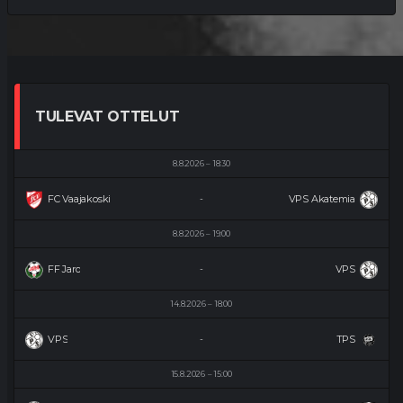
TULEVAT OTTELUT
8.8.2026
18:30
FC Vaajakoski
VPS Akatemia
-
8.8.2026
19:00
FF Jaro
VPS
-
14.8.2026
18:00
VPS
TPS
-
15.8.2026
15:00