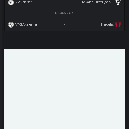
VPS Naiset
Toivalan Urheilijat Naiset
-
15.8.2026
16:30
VPS Akatemia
Hercules
-