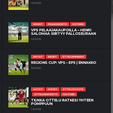
4.8.2026
MIEHET
PELAAJASIIRTO
UUTINEN
VPS PELAAJAKAUPOILLA – HENRI
SALOMAA SIIRTYY PALLOSEURAAN
4.8.2026
MATSIT
NAISET
OTTELUENNAKKO
REGIONS CUP: VPS – EPS | ENNAKKO
3.8.2026
MATSIT
MIEHET
OTTELUKOOSTE
OTTELURAPORTTI
YOUTUBE
TIUKKA OTTELU RATKESI YHTEEN
POMPPUUN
2.8.2026