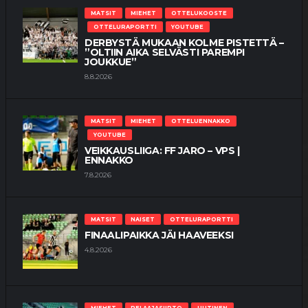
MATSIT
MIEHET
OTTELUKOOSTE
OTTELURAPORTTI
YOUTUBE
DERBYSTÄ MUKAAN KOLME PISTETTÄ –
”OLTIIN AIKA SELVÄSTI PAREMPI
JOUKKUE”
8.8.2026
MATSIT
MIEHET
OTTELUENNAKKO
YOUTUBE
VEIKKAUSLIIGA: FF JARO – VPS |
ENNAKKO
7.8.2026
MATSIT
NAISET
OTTELURAPORTTI
FINAALIPAIKKA JÄI HAAVEEKSI
4.8.2026
MIEHET
PELAAJASIIRTO
UUTINEN