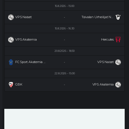
15.8.2026
15:00
VPS Naiset
Toivalan Urheilijat Naiset
-
15.8.2026
16:30
VPS Akatemia
Hercules
-
20.8.2026
18:30
FC Sport Akatemia Naiset
VPS Naiset
-
22.8.2026
15:00
GBK
VPS Akatemia
-