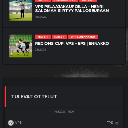
VPS PELAAJAKAUPOILLA – HENRI
SALOMAA SIIRTYY PALLOSEURAAN
4.8.2026
MATSIT
NAISET
OTTELUENNAKKO
REGIONS CUP: VPS – EPS | ENNAKKO
3.8.2026
TULEVAT OTTELUT
14.8.2026
18:00
VPS
TPS
-