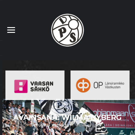
AVAINSANA: WILMA
NYBERG
ETUSIVU
ARTIKKELIT
WILMA NYBERG