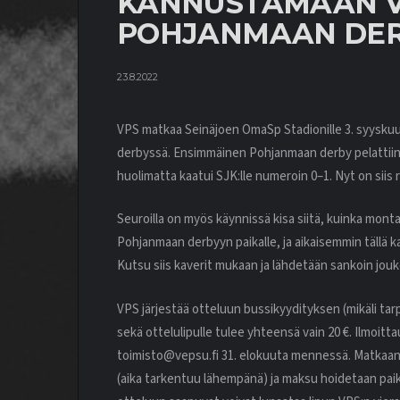
KANNUSTAMAAN V
POHJANMAAN DER
23.8.2022
VPS matkaa Seinäjoen OmaSp Stadionille 3. syysk
derbyssä. Ensimmäinen Pohjanmaan derby pelattiin 
huolimatta kaatui SJK:lle numeroin 0–1. Nyt on siis 
Seuroilla on myös käynnissä kisa siitä, kuinka monta
Pohjanmaan derbyyn paikalle, ja aikaisemmin tällä k
Kutsu siis kaverit mukaan ja lähdetään sankoin jo
VPS järjestää otteluun bussikyydityksen (mikäli tarpe
sekä ottelulipulle tulee yhteensä vain 20 €. Ilmoi
toimisto@vepsu.fi 31. elokuuta mennessä. Matkaan l
(aika tarkentuu lähempänä) ja maksu hoidetaan paik