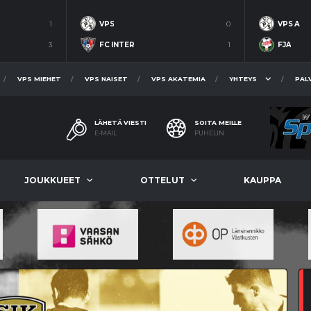
1
VPS
0
VPS A
3
FC INTER
1
FJA
VPS MIEHET
VPS NAISET
VPS AKATEMIA
YHTEYS
PAL
LÄHETÄ VIESTI
SOITA MEILLE
E-MAIL
PUHELIN
JOUKKUEET
OTTELUT
KAUPPA