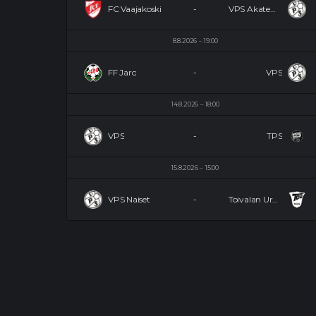
FC Vaajakoski
-
VPS Akatemia
8.8.2026
19:00
FF Jaro
-
VPS
14.8.2026
18:00
VPS
-
TPS
15.8.2026
15:00
VPS Naiset
-
Toivalan Urheilijat Naiset