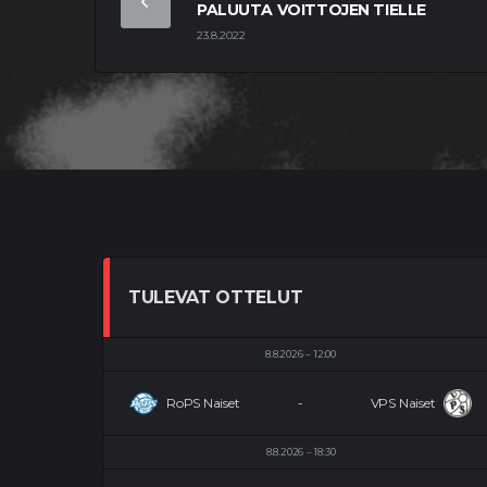
PALUUTA VOITTOJEN TIELLE
23.8.2022
TULEVAT OTTELUT
8.8.2026
12:00
RoPS Naiset
-
VPS Naiset
8.8.2026
18:30