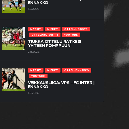
ENNAKKO
3.8.2026
MATSIT
MIEHET
OTTELUKOOSTE
OTTELURAPORTTI
YOUTUBE
TIUKKA OTTELU RATKESI
YHTEEN POMPPUUN
2.8.2026
MATSIT
MIEHET
OTTELUENNAKKO
YOUTUBE
VEIKKAUSLIIGA: VPS – FC INTER |
ENNAKKO
1.8.2026