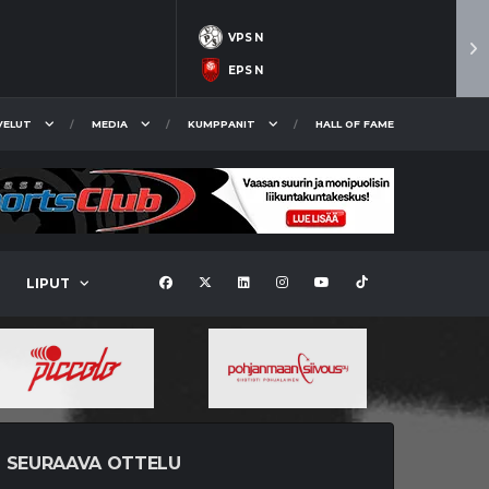
VPS N
EPS N
VELUT
MEDIA
KUMPPANIT
HALL OF FAME
LIPUT
SEURAAVA OTTELU