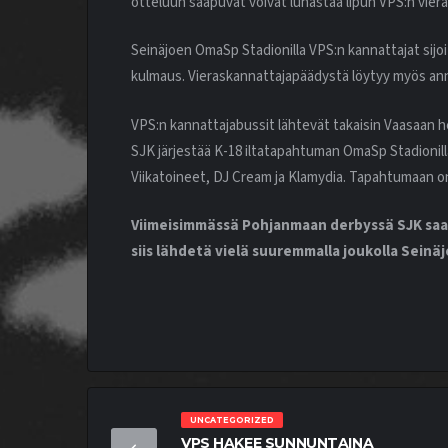
otteluun saapuvat voivat lunastaa lipun VPS:n vier
Seinäjoen OmaSp Stadionilla VPS:n kannattajat sijoi
kulmaus. Vieraskannattajapäädystä löytyy myös anni
VPS:n kannattajabussit lähtevät takaisin Vaasaan het
SJK järjestää K-18 iltatapahtuman OmaSp Stadionill
Viikatoineet, DJ Cream ja Klamydia. Tapahtumaan on
Viimeisimmässä Pohjanmaan derbyssä SJK saap
siis lähdetä vielä suuremmalla joukolla Sein
UNCATEGORIZED
VPS HAKEE SUNNUNTAINA