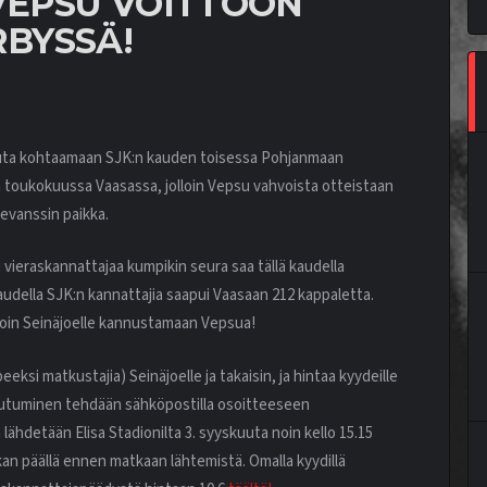
EPSU VOITTOON
BYSSÄ!
uuta kohtaamaan SJK:n kauden toisessa Pohjanmaan
toukokuussa Vaasassa, jolloin Vepsu vahvoista otteistaan
revanssin paikka.
 vieraskannattajaa kumpikin seura saa tällä kaudella
audella SJK:n kannattajia saapui Vaasaan 212 kappaletta.
ukoin Seinäjoelle kannustamaan Vepsua!
eksi matkustajia) Seinäjoelle ja takaisin, ja hintaa kyydeille
ttautuminen tehdään sähköpostilla osoitteeseen
ähdetään Elisa Stadionilta 3. syyskuuta noin kello 15.15
an päällä ennen matkaan lähtemistä. Omalla kyydillä