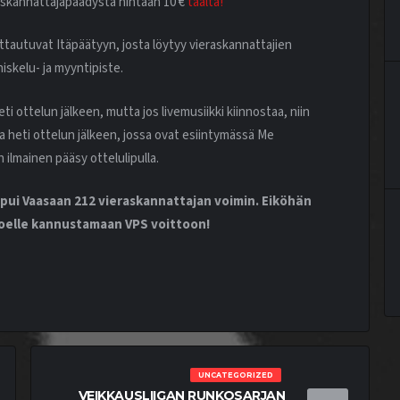
askannattajapäädystä hintaan 10 €
täältä!
ttautuvat Itäpäätyyn, josta löytyy vieraskannattajien
skelu- ja myyntipiste.
i ottelun jälkeen, mutta jos livemusiikki kiinnostaa, niin
a heti ottelun jälkeen, jossa ovat esiintymässä Me
 ilmainen pääsy ottelulipulla.
ui Vaasaan 212 vieraskannattajan voimin. Eiköhän
äjoelle kannustamaan VPS voittoon!
UNCATEGORIZED
VEIKKAUSLIIGAN RUNKOSARJAN