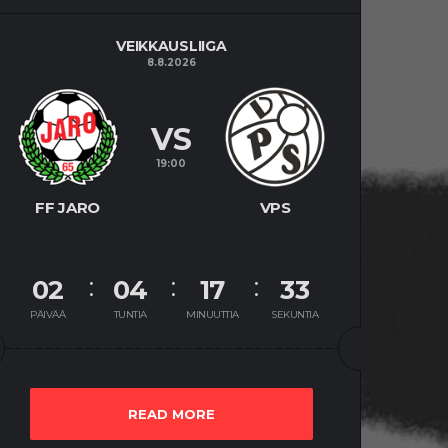
VEIKKAUSLIIGA
8.8.2026
VS
19:00
FF JARO
VPS
02
04
17
32
PÄIVÄÄ
TUNTIA
MINUUTTIA
SEKUNTIA
READ MORE