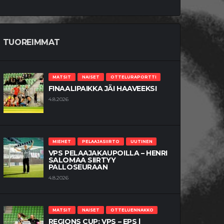
TUOREIMMAT
MATSIT
NAISET
OTTELURAPORTTI
FINAALIPAIKKA JÄI HAAVEEKSI
4.8.2026
MIEHET
PELAAJASIIRTO
UUTINEN
VPS PELAAJAKAUPOILLA – HENRI
SALOMAA SIIRTYY
PALLOSEURAAN
4.8.2026
MATSIT
NAISET
OTTELUENNAKKO
REGIONS CUP: VPS – EPS |