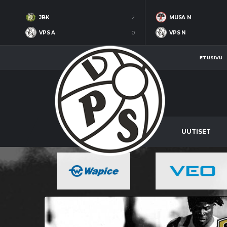
JBK
2
MUSA N
VPS A
0
VPS N
ETUSIVU
UUTISET