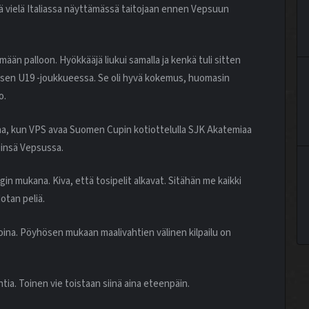
dä vielä Italiassa näyttämässä taitojaan ennen Vepsuun
mään palloon. Hyökkääjä liukui samalla ja kenkä tuli sitten
esen U19 -joukkueessa. Se oli hyvä kokemus, huomasin
o.
na, kun VPS avaa Suomen Cupin kotiottelulla SJK Akatemiaa
iinsä Vepsussa.
in mukana. Kiva, että tosipelit alkavat. Sitähän me kaikki
otan peliä.
oina. Pöyhösen mukaan maalivahtien välinen kilpailu on
tia. Toinen vie toistaan siinä aina eteenpäin.