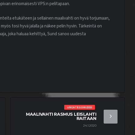
ivan erinomaisesti VPS:n pelitapaan.
anteita etukäteen ja sellainen maalivahti on hyvä torjumaan,
yös tosi hyvä jalalla ja näkee pelin hyvin. Tärkeintä on
aaja, joka haluaa kehittyä, Sund sanoo uudesta
UNCATEGORIZED
MAALIVAHTI RASMUS LEISLAHTI
RAITAAN
24.1.2020