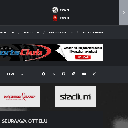
VPS N
EPS N
VELUT
MEDIA
KUMPPANIT
HALL OF FAME
LIPUT
SEURAAVA OTTELU