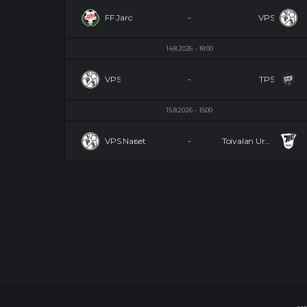
FF Jaro
-
VPS
14.8.2026
18:00
VPS
-
TPS
15.8.2026
15:00
VPS Naiset
-
Toivalan Urheilijat Naiset