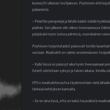
keskeytti silloisen testijakson. Pöyhönen ehti käy
palaamista.
– Pelattiin pienpelejä ja lähdin kädet edellä hyökkää
päähän. Sen jälkeen olin viikon treenaamassa Udin
pärjääväni myös isoissa piireissä, nuorukainen sano
Pöyhösen torjuntataidot pääsevät testiin lauantai
vastaan. Maalivahti on valmis ensimmäiseen tosipel
– Kyllä tässä on päässyt aika hyvin treenaamaan jeng
futarit odotetaan syksyn ja talven aikana. Innolla od
VPS:n maalivahtiosastoa täydennetään vielä lähiaik
tärkeää kehityksen kannalta.
– Se on aina hyvä, että on kaksi tasaväkistä maalivah