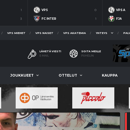
1
VPS
0
VPS A
3
FC INTER
1
FJA
VPS MIEHET
VPS NAISET
VPS AKATEMIA
YHTEYS
PAL
LÄHETÄ VIESTI
SOITA MEILLE
E-MAIL
PUHELIN
JOUKKUEET
OTTELUT
KAUPPA