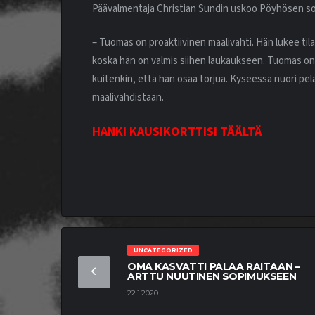
Päävalmentaja Christian Sundin uskoo Pöyhösen sop
– Tuomas on proaktiivinen maalivahti. Hän lukee til
koska hän on valmis siihen laukaukseen. Tuomas on m
kuitenkin, että hän osaa torjua. Kyseessä nuori pel
maalivahdistaan.
HANKI KAUSIKORTTISI TÄÄLTÄ
UNCATEGORIZED
OMA KASVATTI PALAA RAITAAN –
ARTTU NUUTINEN SOPIMUKSEEN
22.1.2020