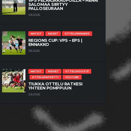
VPS PELAAJAKAUPOILLA – HENRI
SALOMAA SIIRTYY
PALLOSEURAAN
4.8.2026
MATSIT
NAISET
OTTELUENNAKKO
REGIONS CUP: VPS – EPS |
ENNAKKO
3.8.2026
MATSIT
MIEHET
OTTELUKOOSTE
OTTELURAPORTTI
YOUTUBE
TIUKKA OTTELU RATKESI
YHTEEN POMPPUUN
2.8.2026