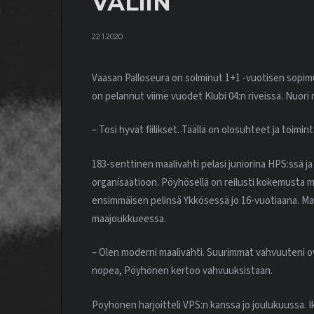
VÄLIIN
22.1.2020
Vaasan Palloseura on solminut 1+1 -vuotisen sopi
on pelannut viime vuodet Klubi 04:n riveissä. Nuor
– Tosi hyvät fiilikset. Täällä on olosuhteet ja toim
183-senttinen maalivahti pelasi juniorina HPS:ssä ja
organisaatioon. Pöyhösellä on reilusti kokemusta m
ensimmäisen pelinsä Ykkösessä jo 16-vuotiaana. Maa
maajoukkueessa.
– Olen moderni maalivahti. Suurimmat vahvuuteni ova
nopea, Pöyhönen kertoo vahvuuksistaan.
Pöyhönen harjoitteli VPS:n kanssa jo joulukuussa. I