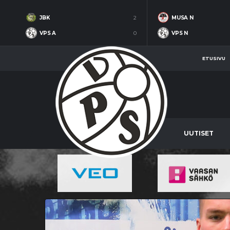
JBK
2
MUSA N
VPS A
0
VPS N
ETUSIVU
UUTISET