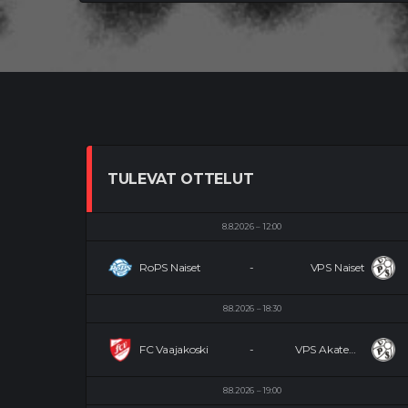
TULEVAT OTTELUT
8.8.2026
12:00
RoPS Naiset
-
VPS Naiset
8.8.2026
18:30
FC Vaajakoski
-
VPS Akatemia
8.8.2026
19:00