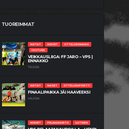
TUOREIMMAT
MATSIT
MIEHET
OTTELUENNAKKO
YOUTUBE
VEIKKAUSLIIGA: FF JARO – VPS |
ENNAKKO
7.8.2026
MATSIT
NAISET
OTTELURAPORTTI
FINAALIPAIKKA JÄI HAAVEEKSI
4.8.2026
MIEHET
PELAAJASIIRTO
UUTINEN