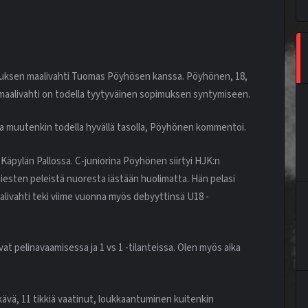
muksen maalivahti Tuomas Pöyhösen kanssa. Pöyhönen, 18,
i maalivahti on todella tyytyväinen sopimuksen syntymiseen.
inta muutenkin todella hyvällä tasolla, Pöyhönen kommentoi.
 Käpylän Pallossa. C-juniorina Pöyhönen siirtyi HJK:n
iesten peleistä nuoresta iästään huolimatta. Hän pelasi
livahti teki viime vuonna myös debyyttinsä U18 -
t pelinavaamisessa ja 1 vs 1 -tilanteissa. Olen myös aika
kävä, 11 tikkiä vaatinut, loukkaantuminen kuitenkin