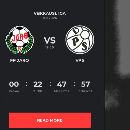
VEIKKAUSLIIGA
8.8.2026
VS
19:00
FF JARO
VPS
00
22
47
56
PÄIVÄÄ
TUNTIA
MINUUTTIA
SEKUNTIA
READ MORE