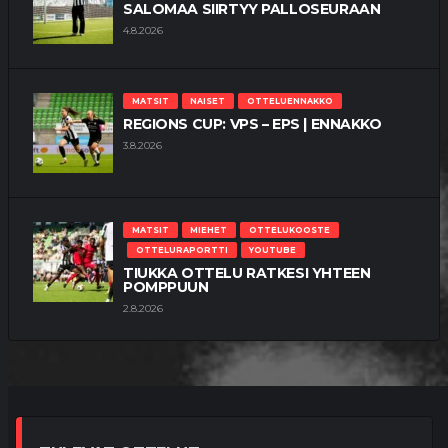
SALOMAA SIIRTYY PALLOSEURAAN
4.8.2026
MATSIT
NAISET
OTTELUENNAKKO
REGIONS CUP: VPS – EPS | ENNAKKO
3.8.2026
MATSIT
MIEHET
OTTELUKOOSTE
OTTELURAPORTTI
YOUTUBE
TIUKKA OTTELU RATKESI YHTEEN
POMPPUUN
2.8.2026