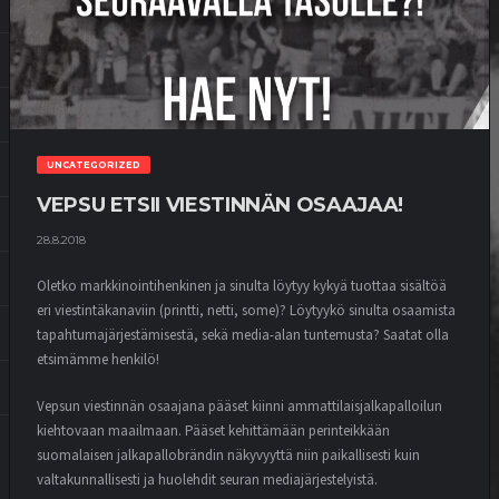
UNCATEGORIZED
VEPSU ETSII VIESTINNÄN OSAAJAA!
28.8.2018
Oletko markkinointihenkinen ja sinulta löytyy kykyä tuottaa sisältöä
eri viestintäkanaviin (printti, netti, some)? Löytyykö sinulta osaamista
tapahtumajärjestämisestä, sekä media-alan tuntemusta? Saatat olla
etsimämme henkilö!
Vepsun viestinnän osaajana pääset kiinni ammattilaisjalkapalloilun
kiehtovaan maailmaan. Pääset kehittämään perinteikkään
suomalaisen jalkapallobrändin näkyvyyttä niin paikallisesti kuin
valtakunnallisesti ja huolehdit seuran mediajärjestelyistä.