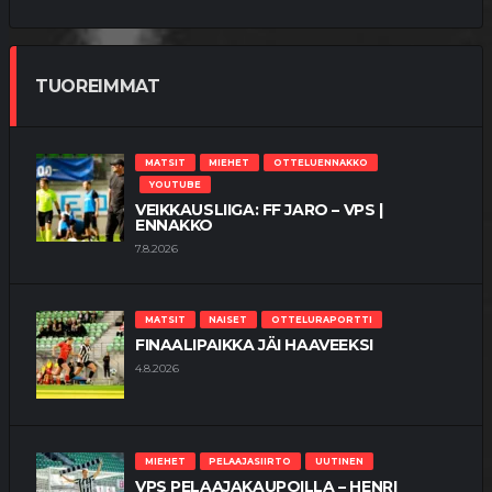
TUOREIMMAT
MATSIT
MIEHET
OTTELUENNAKKO
YOUTUBE
VEIKKAUSLIIGA: FF JARO – VPS |
ENNAKKO
7.8.2026
MATSIT
NAISET
OTTELURAPORTTI
FINAALIPAIKKA JÄI HAAVEEKSI
4.8.2026
MIEHET
PELAAJASIIRTO
UUTINEN
VPS PELAAJAKAUPOILLA – HENRI