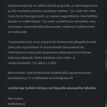
Urheiluseuratyössä on välttämätöntä pystyä ilta- ja viikonlopputöihin
ja olla muutenkin joustava työaikojen suhteen. Työ vaatii näin ollen
myös hyvää itseorganisointi- ja nopeaa reagointikykyä. Halu kehittää
itseään on meille tärkeää. Työ onkin sovitettavissa esimerkiksi vasta
opintojaan viimeistelevälle tulevaisuuden viestinnän/markkinoinnin
ammatilaiselle.
Työympäristössäsi sinua ympäröivät intohimoiset jalkapalloihmiset,
joten palo lajia kohtaan on luonnollisesti tässä pestissä etu.
Perehdytämme sinut joka tapauksessa urheiluseuran toimintaan
kokonaisvaltaisesti. Eduksi lasketaan myös taitto- ja
valokuvaustaidot.
Työ alkaa 1.1.2019.
Kiinnostuitko? Hae työtehtävään lähettämällä vapaamuotoinen
työhakemus ja CV osoitteeseen toimisto@vepsu.fi!
Lisätietoja työhön liittyen voit kysellä seuraavilta tahoilta:
Riku Asukas
Hallituksen pj