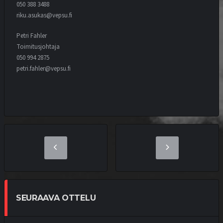
050 388 3488
riku.asukas@vepsu.fi
Petri Fahler
Toimitusjohtaja
050 994 2875
petri.fahler@vepsu.fi
SEURAAVA OTTELU