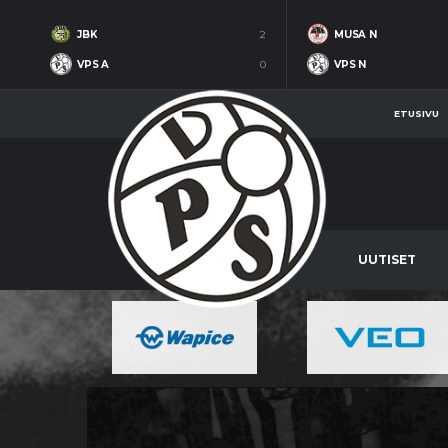
JBK
2
MUSA N
VPS A
0
VPS N
ETUSIVU
UUTISET