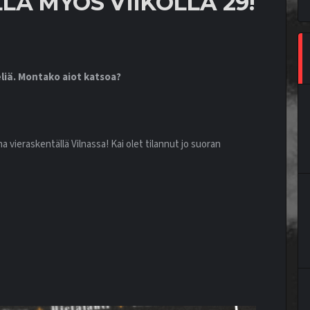
Ä MYÖS VIIKOLLA 29!
eliä. Montako aiot katsoa?
a vieraskentällä Vilnassa! Kai olet tilannut jo suoran