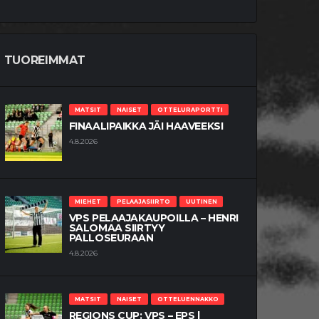
TUOREIMMAT
MATSIT
NAISET
OTTELURAPORTTI
FINAALIPAIKKA JÄI HAAVEEKSI
4.8.2026
MIEHET
PELAAJASIIRTO
UUTINEN
VPS PELAAJAKAUPOILLA – HENRI
SALOMAA SIIRTYY
PALLOSEURAAN
4.8.2026
MATSIT
NAISET
OTTELUENNAKKO
REGIONS CUP: VPS – EPS |