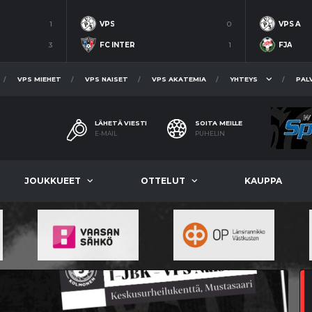
1
VPS
0
VPS A
3
FC INTER
1
FJA
VPS MIEHET
VPS NAISET
VPS AKATEMIA
YHTEYS
PAL
LÄHETÄ VIESTI
SOITA MEILLE
E-MAIL
PUHELIN
JOUKKUEET
OTTELUT
KAUPPA