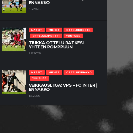
ENNAKKO
3.8.2026
MATSIT
MIEHET
OTTELUKOOSTE
OTTELURAPORTTI
YOUTUBE
TIUKKA OTTELU RATKESI
YHTEEN POMPPUUN
2.8.2026
MATSIT
MIEHET
OTTELUENNAKKO
YOUTUBE
VEIKKAUSLIIGA: VPS – FC INTER |
ENNAKKO
1.8.2026