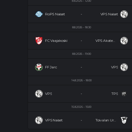
8.8.2026
12:00
RoPS Naiset
-
VPS Naiset
8.8.2026
18:30
FC Vaajakoski
-
VPS Akatemia
8.8.2026
19:00
FF Jaro
-
VPS
14.8.2026
18:00
VPS
-
TPS
15.8.2026
15:00
VPS Naiset
-
Toivalan Urheilijat Naiset