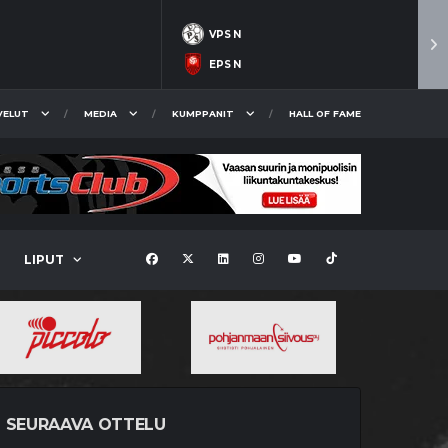
VPS N
EPS N
VELUT
MEDIA
KUMPPANIT
HALL OF FAME
LIPUT
SEURAAVA OTTELU