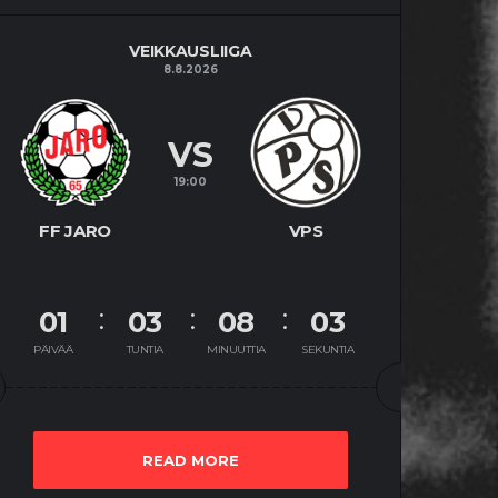
VEIKKAUSLIIGA
8.8.2026
VS
19:00
FF JARO
VPS
01
03
08
02
PÄIVÄÄ
TUNTIA
MINUUTTIA
SEKUNTIA
READ MORE