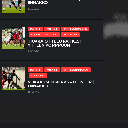
ENNAKKO
3.8.2026
MATSIT
MIEHET
OTTELUKOOSTE
OTTELURAPORTTI
YOUTUBE
TIUKKA OTTELU RATKESI
YHTEEN POMPPUUN
2.8.2026
MATSIT
MIEHET
OTTELUENNAKKO
YOUTUBE
VEIKKAUSLIIGA: VPS – FC INTER |
ENNAKKO
1.8.2026