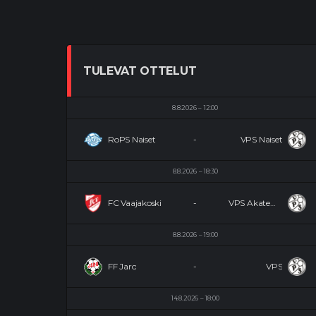
TULEVAT OTTELUT
8.8.2026
12:00
RoPS Naiset
-
VPS Naiset
8.8.2026
18:30
FC Vaajakoski
-
VPS Akatemia
8.8.2026
19:00
FF Jaro
-
VPS
14.8.2026
18:00