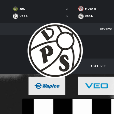
JBK
2
MUSA N
VPS A
0
VPS N
ETUSIVU
UUTISET