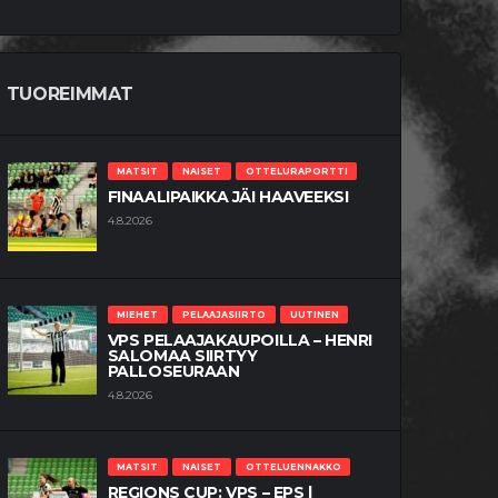
TUOREIMMAT
MATSIT
NAISET
OTTELURAPORTTI
FINAALIPAIKKA JÄI HAAVEEKSI
4.8.2026
MIEHET
PELAAJASIIRTO
UUTINEN
VPS PELAAJAKAUPOILLA – HENRI
SALOMAA SIIRTYY
PALLOSEURAAN
4.8.2026
MATSIT
NAISET
OTTELUENNAKKO
REGIONS CUP: VPS – EPS |