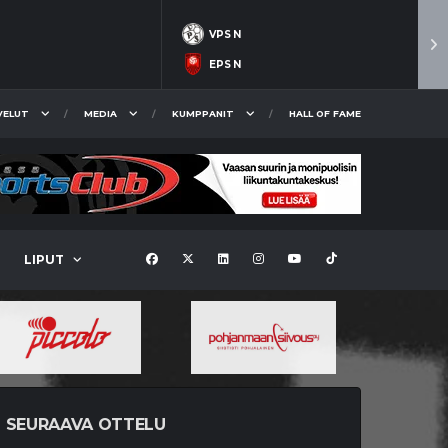
VPS N
EPS N
VELUT
MEDIA
KUMPPANIT
HALL OF FAME
LIPUT
SEURAAVA OTTELU