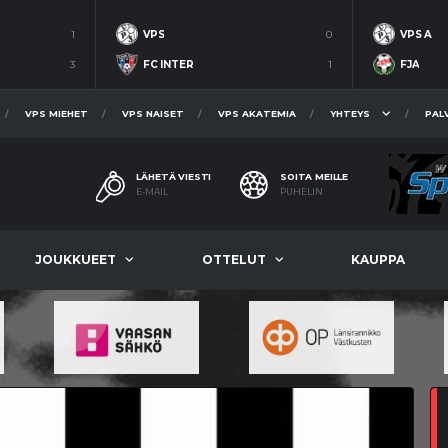
1
VPS
0
VPS A
3
FC INTER
1
FJA
VPS MIEHET
VPS NAISET
VPS AKATEMIA
YHTEYS
PAL
LÄHETÄ VIESTI
SOITA MEILLE
E-MAIL
PUHELIN
JOUKKUEET
OTTELUT
KAUPPA