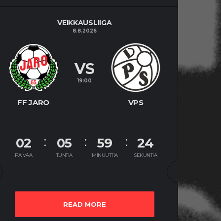
VEIKKAUSLIIGA
8.8.2026
VS
19:00
FF JARO
VPS
02
05
59
24
PÄIVÄÄ
TUNTIA
MINUUTTIA
SEKUNTIA
READ MORE