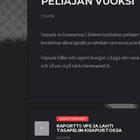
PELIAJAN VUOKSI
31.5.2018
Vepsula on huomenna 1.6 kiinni myöhäisen peliajan 
kesäloman alkua lapsille ja nähdään seuraavassa kot
Vepsula håller inte öppet imorgon 1.6 pga den sena 
och så ses vi på nästa hemmamatch.
UNCATEGORIZED
RAPORTTI: VPS JA LAHTI
TASAPELIIN KISAPUISTOSSA
26.5.2018