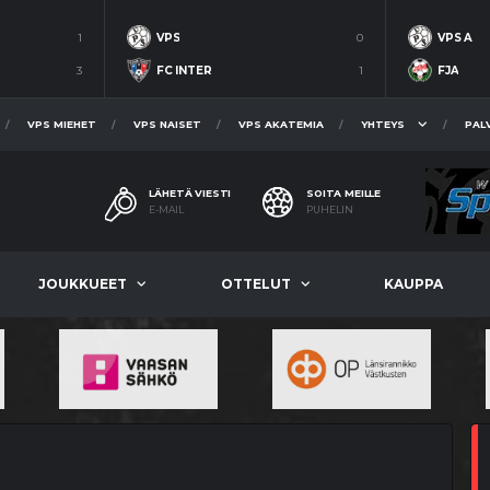
1
VPS
0
VPS A
3
FC INTER
1
FJA
VPS MIEHET
VPS NAISET
VPS AKATEMIA
YHTEYS
PAL
LÄHETÄ VIESTI
SOITA MEILLE
E-MAIL
PUHELIN
JOUKKUEET
OTTELUT
KAUPPA