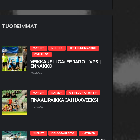
TUOREIMMAT
MATSIT
MIEHET
OTTELUENNAKKO
YOUTUBE
VEIKKAUSLIIGA: FF JARO – VPS |
ENNAKKO
7.8.2026
MATSIT
NAISET
OTTELURAPORTTI
FINAALIPAIKKA JÄI HAAVEEKSI
4.8.2026
MIEHET
PELAAJASIIRTO
UUTINEN