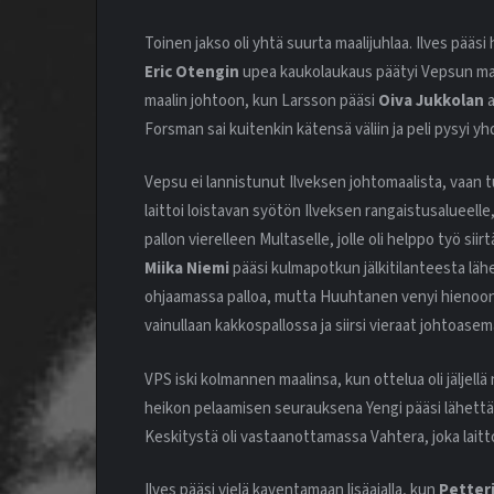
Toinen jakso oli yhtä suurta maalijuhlaa. Ilves pää
Eric Otengin
upea kaukolaukaus päätyi Vepsun maali
maalin johtoon, kun Larsson pääsi
Oiva Jukkolan
a
Forsman sai kuitenkin kätensä väliin ja peli pysyi yh
Vepsu ei lannistunut Ilveksen johtomaalista, vaan tu
laittoi loistavan syötön Ilveksen rangaistusalueelle,
pallon vierelleen Multaselle, jolle oli helppo työ si
Miika Niemi
pääsi kulmapotkun jälkitilanteesta läh
ohjaamassa palloa, mutta Huuhtanen venyi hienoon j
vainullaan kakkospallossa ja siirsi vieraat johtoase
VPS iski kolmannen maalinsa, kun ottelua oli jäljel
heikon pelaamisen seurauksena Yengi pääsi lähettä
Keskitystä oli vastaanottamassa Vahtera, joka laitto
Ilves pääsi vielä kaventamaan lisäajalla, kun
Petter