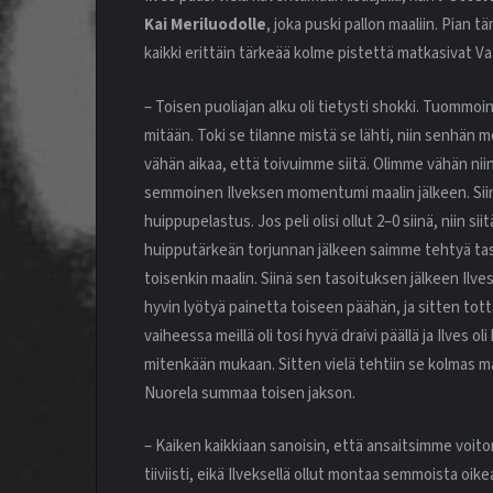
Kai Meriluodolle
, joka puski pallon maaliin. Pian t
kaikki erittäin tärkeää kolme pistettä matkasivat V
– Toisen puoliajan alku oli tietysti shokki. Tuommoin
mitään. Toki se tilanne mistä se lähti, niin senhän 
vähän aikaa, että toivuimme siitä. Olimme vähän niin ku
semmoinen Ilveksen momentumi maalin jälkeen. Siin
huippupelastus. Jos peli olisi ollut 2–0 siinä, niin si
huipputärkeän torjunnan jälkeen saimme tehtyä tas
toisenkin maalin. Siinä sen tasoituksen jälkeen Ilve
hyvin lyötyä painetta toiseen päähän, ja sitten totta
vaiheessa meillä oli tosi hyvä draivi päällä ja Ilves o
mitenkään mukaan. Sitten vielä tehtiin se kolmas maa
Nuorela summaa toisen jakson.
– Kaiken kaikkiaan sanoisin, että ansaitsimme voito
tiiviisti, eikä Ilveksellä ollut montaa semmoista oik