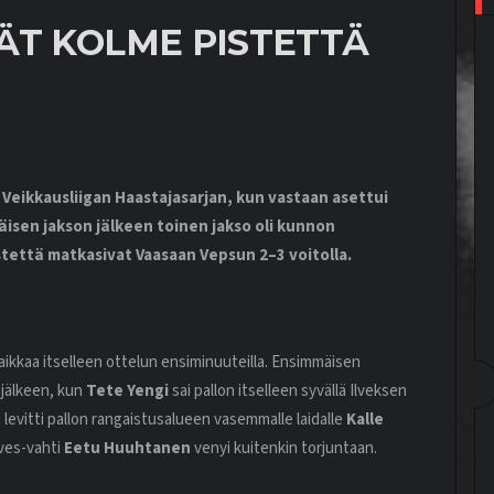
ÄT KOLME PISTETTÄ
Veikkausliigan Haastajasarjan, kun vastaan asettui
äisen jakson jälkeen toinen jakso oli kunnon
istettä matkasivat Vaasaan Vepsun 2–3 voitolla.
 paikkaa itselleen ottelun ensiminuuteilla. Ensimmäisen
n jälkeen, kun
Tete Yengi
sai pallon itselleen syvällä Ilveksen
evitti pallon rangaistusalueen vasemmalle laidalle
Kalle
lves-vahti
Eetu Huuhtanen
venyi kuitenkin torjuntaan.