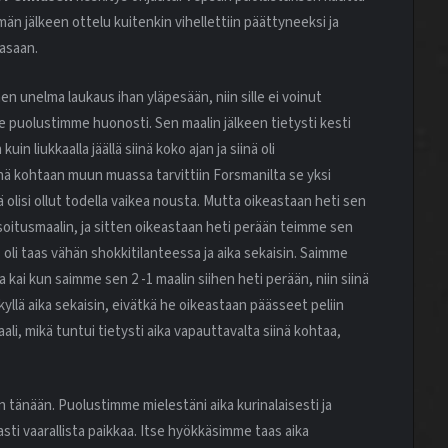
ämän jälkeen ottelu kuitenkin vihellettiin päättyneeksi ja
aasaan.
en unelma laukaus ihan yläpesään, niin sille ei voinut
me puolustimme huonosti. Sen maalin jälkeen tietysti kesti
in liukkaalla jäällä siinä koko ajan ja siinä oli
ä kohtaan muun muassa tarvittiin Forsmanilta se yksi
itä olisi ollut todella vaikea nousta. Mutta oikeastaan heti sen
oitusmaalin, ja sitten oikeastaan heti perään teimme sen
s oli taas vähän shokkitilanteessa ja aika sekaisin. Saimme
 kai kun saimme sen 2 -1 maalin siihen heti perään, niin siinä
li kyllä aika sekaisin, eivätkä he oikeastaan päässeet peliin
li, mikä tuntui tietysti aika vapauttavalta siinä kohtaa,
n tänään. Puolustimme mielestäni aika kurinalaisesti ja
easti vaarallista paikkaa. Itse hyökkäsimme taas aika