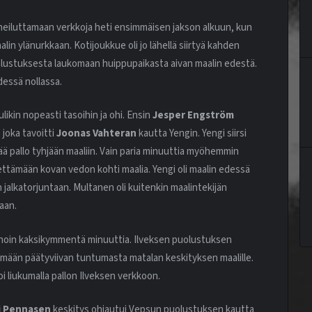
si heiluttamaan verkkoja heti ensimmäisen jakson alkuun, kun
n ylänurkkaan. Kotijoukkue oli jo lähellä siirtyä kahden
lustuksesta laukomaan huippupaikasta aivan maalin edestä.
dessä nollassa.
likin nopeasti tasoihin ja ohi. Ensin
Jesper Engström
 joka tavoitti
Joonas Vahteran
kautta Yengin. Yengi siirsi
irtää pallo tyhjään maaliin. Vain paria minuuttia myöhemmin
ettämään kovan vedon kohti maalia. Yengi oli maalin edessä
alkatorjuntaan. Multanen oli kuitenkin maalintekijän
maan.
lä noin kaksikymmentä minuuttia. Ilveksen puolustuksen
mään päätyviivan tuntumasta matalan keskityksen maalille.
i liukumalla pallon Ilveksen verkkoon.
i Pennasen
keskitys ohjautui Vepsun puolustuksen kautta