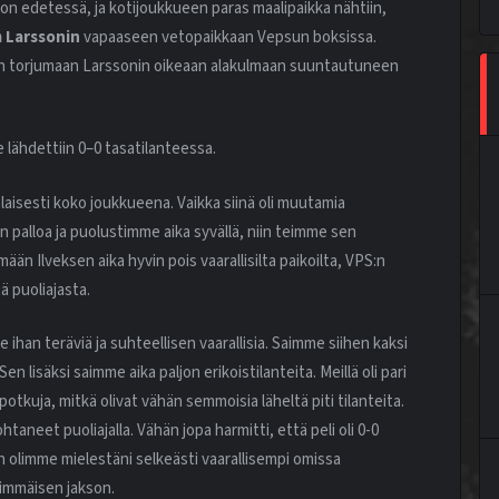
on edetessä, ja kotijoukkueen paras maalipaikka nähtiin,
 Larssonin
vapaaseen vetopaikkaan Vepsun boksissa.
in torjumaan Larssonin oikeaan alakulmaan suuntautuneen
e lähdettiin 0–0 tasatilanteessa.
laisesti koko joukkueena. Vaikka siinä oli muutamia
on palloa ja puolustimme aika syvällä, niin teimme sen
än Ilveksen aika hyvin pois vaarallisilta paikoilta, VPS:n
 puoliajasta.
ihan teräviä ja suhteellisen vaarallisia. Saimme siihen kaksi
n lisäksi saimme aika paljon erikoistilanteita. Meillä oli pari
potkuja, mitkä olivat vähän semmoisia läheltä piti tilanteita.
ohtaneet puoliajalla. Vähän jopa harmitti, että peli oli 0-0
in olimme mielestäni selkeästi vaarallisempi omissa
immäisen jakson.