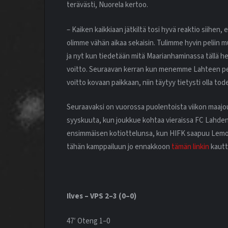
terävästi, Nuorela kertoo.
– Kaiken kaikkiaan jätkiltä tosi hyvä reaktio siihen,
olimme vähän aikaa sekaisin. Tulimme hyvin peliin mu
ja nyt kun tiedetään mitä Maarianhaminassa tällä het
voitto. Seuraavan kerran kun menemme Lahteen pel
voitto kovaan paikkaan, niin täytyy tietysti olla to
Seuraavaksi on vuorossa puolentoista viikon maajou
syyskuuta, kun joukkue kohtaa vieraissa FC Lahden.
ensimmäisen kotiottelunsa, kun HIFK saapuu Lemons
tähän kamppailuun jo ennakkoon
tämän linkin
kautt
Ilves – VPS 2–3 (0–0)
47′ Oteng 1–0