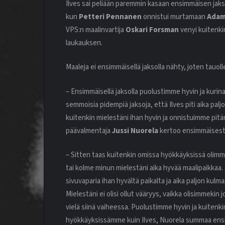
Ilves sai peliään paremmin kasaan ensimmäisen jaks
kun
Petteri Pennanen
onnistui murtamaan
Adam
VPS:n maalinvartija
Oskari Forsman
venyi kuitenk
laukauksen.
Maaleja ei ensimmäisellä jaksolla nähty, joten tauoll
– Ensimmäisellä jaksolla puolustimme hyvin ja kurina
semmoisia pidempiä jaksoja, että Ilves piti aika palj
kuitenkin mielestäni ihan hyvin ja onnistuimme pitämä
päävalmentaja
Jussi Nuorela
kertoo ensimmäisestä
– Sitten taas kuitenkin omissa hyökkäyksissä olimme 
tai kolme minun mielestäni aika hyvää maalipaikkaa. Se
sivuvaparia ihan hyvältä paikalta ja aika paljon kulma
Mielestäni ei olisi ollut vääryys, vaikka olisimmekin j
vielä siinä vaiheessa. Puolustimme hyvin ja kuitenk
hyökkäyksissämme kuin Ilves, Nuorela summaa ens