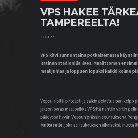
VPS HAKEE TÄRKE
TAMPEREELTA!
18.9.2022
VPS kävi sunnuntaina potkaisemassa käyntiin 
Ratinan stadionilla Ilves. Maalittoman ensimm
maalijuhlaa ja loppuen lopuksi kaikki kolme p
Vepsu aloitti pirteästi ja saikin pelattua pari kelpo
jakson paras maalipaikka VPS:ltä nähtiin vartin peli
päädyssä hyvän Vepsun prässin seurauksena. Yengi l
Multaselle
, joka sai laukauksen aikaiseksi, mutta I