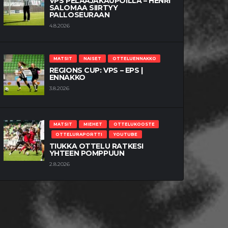
VPS PELAAJAKAUPOILLA – HENRI
SALOMAA SIIRTYY
PALLOSEURAAN
4.8.2026
MATSIT
NAISET
OTTELUENNAKKO
REGIONS CUP: VPS – EPS |
ENNAKKO
3.8.2026
MATSIT
MIEHET
OTTELUKOOSTE
OTTELURAPORTTI
YOUTUBE
TIUKKA OTTELU RATKESI
YHTEEN POMPPUUN
2.8.2026