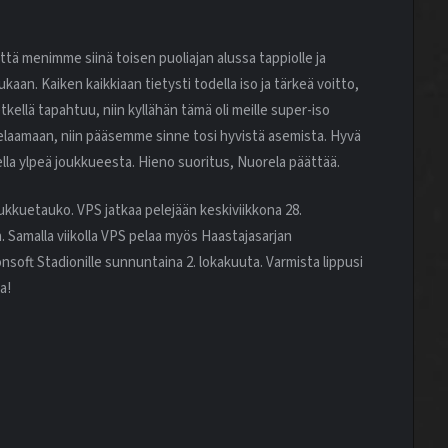
 että menimme siinä toisen puoliajan alussa tappiolle ja
kaan. Kaiken kaikkiaan tietysti todella iso ja tärkeä voitto,
kellä tapahtuu, niin kyllähän tämä oli meille super-iso
aamaan, niin pääsemme sinne tosi hyvistä asemista. Hyvä
della ylpeä joukkueesta. Hieno suoritus, Nuorela päättää.
kkuetauko. VPS jatkaa pelejään keskiviikkona 28.
 Samalla viikolla VPS pelaa myös Haastajasarjan
oft Stadionille sunnuntaina 2. lokakuuta. Varmista lippusi
a!