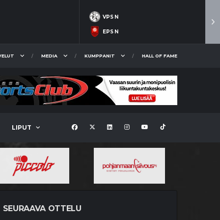
VPS N
EPS N
VELUT
MEDIA
KUMPPANIT
HALL OF FAME
LIPUT
SEURAAVA OTTELU