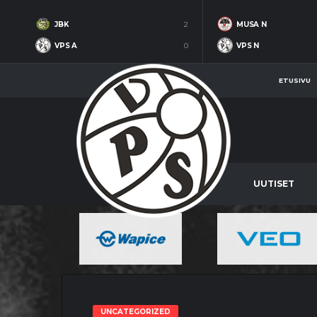
JBK
2
MUSA N
VPS A
0
VPS N
ETUSIVU
UUTISET
UNCATEGORIZED