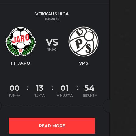
VEIKKAUSLIIGA
8.8.2026
VS
19:00
FF JARO
VPS
00
13
01
53
PÄIVÄÄ
TUNTIA
MINUUTTIA
SEKUNTIA
READ MORE