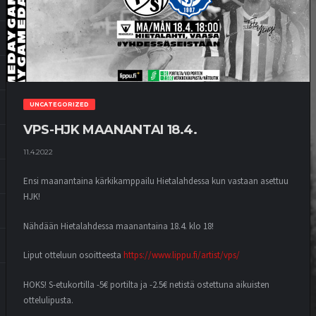
UNCATEGORIZED
VPS-HJK MAANANTAI 18.4.
11.4.2022
Ensi maanantaina kärkikamppailu Hietalahdessa kun vastaan asettuu
HJK!
Nähdään Hietalahdessa maanantaina 18.4. klo 18!
Liput otteluun osoitteesta
https://www.lippu.fi/artist/vps/
HOKS! S-etukortilla -5€ portilta ja -2.5€ netistä ostettuna aikuisten
ottelulipusta.