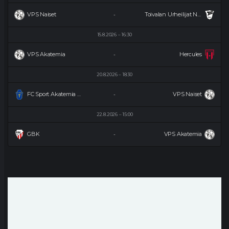
VPS Naiset
Toivalan Urheilijat Naiset
-
15.8.2026
16:30
VPS Akatemia
Hercules
-
20.8.2026
18:30
FC Sport Akatemia Naiset
VPS Naiset
-
22.8.2026
15:00
GBK
VPS Akatemia
-