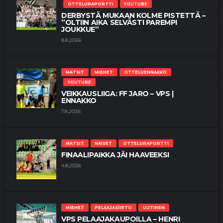
OTTELURAPORTTI
YOUTUBE
DERBYSTÄ MUKAAN KOLME PISTETTÄ –
”OLTIIN AIKA SELVÄSTI PAREMPI
JOUKKUE”
8.8.2026
MATSIT
MIEHET
OTTELUENNAKKO
YOUTUBE
VEIKKAUSLIIGA: FF JARO – VPS |
ENNAKKO
7.8.2026
MATSIT
NAISET
OTTELURAPORTTI
FINAALIPAIKKA JÄI HAAVEEKSI
4.8.2026
MIEHET
PELAAJASIIRTO
UUTINEN
VPS PELAAJAKAUPOILLA – HENRI