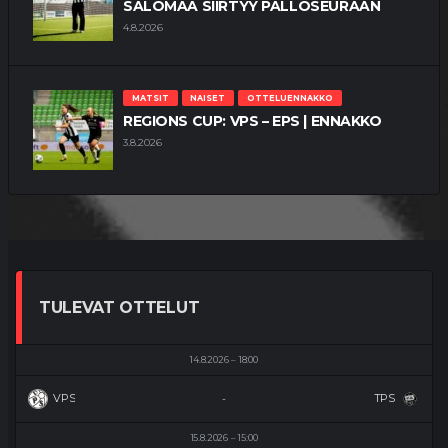
SALOMAA SIIRTYY PALLOSEURAAN
4.8.2026
MATSIT
NAISET
OTTELUENNAKKO
REGIONS CUP: VPS – EPS | ENNAKKO
3.8.2026
TULEVAT OTTELUT
14.8.2026
18:00
VPS
TPS
-
15.8.2026
15:00