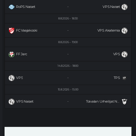
RoPS Naiset
VPS Naiset
-
8.8.2026
18:30
FC Vaajakoski
VPS Akatemia
-
8.8.2026
19:00
FF Jaro
VPS
-
14.8.2026
18:00
VPS
TPS
-
15.8.2026
15:00
VPS Naiset
Toivalan Urheilijat Naiset
-