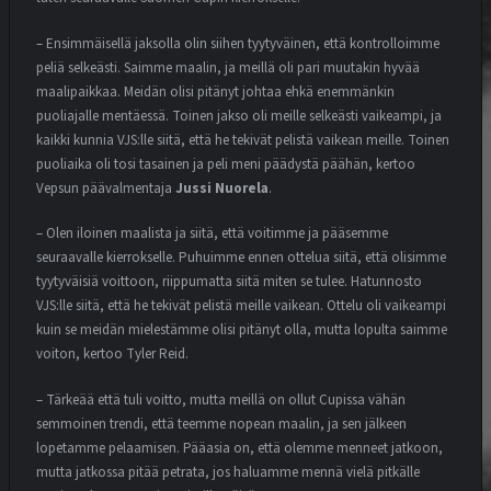
– Ensimmäisellä jaksolla olin siihen tyytyväinen, että kontrolloimme
peliä selkeästi. Saimme maalin, ja meillä oli pari muutakin hyvää
maalipaikkaa. Meidän olisi pitänyt johtaa ehkä enemmänkin
puoliajalle mentäessä. Toinen jakso oli meille selkeästi vaikeampi, ja
kaikki kunnia VJS:lle siitä, että he tekivät pelistä vaikean meille. Toinen
puoliaika oli tosi tasainen ja peli meni päädystä päähän, kertoo
Vepsun päävalmentaja
Jussi Nuorela
.
– Olen iloinen maalista ja siitä, että voitimme ja pääsemme
seuraavalle kierrokselle. Puhuimme ennen ottelua siitä, että olisimme
tyytyväisiä voittoon, riippumatta siitä miten se tulee. Hatunnosto
VJS:lle siitä, että he tekivät pelistä meille vaikean. Ottelu oli vaikeampi
kuin se meidän mielestämme olisi pitänyt olla, mutta lopulta saimme
voiton, kertoo Tyler Reid.
– Tärkeää että tuli voitto, mutta meillä on ollut Cupissa vähän
semmoinen trendi, että teemme nopean maalin, ja sen jälkeen
lopetamme pelaamisen. Pääasia on, että olemme menneet jatkoon,
mutta jatkossa pitää petrata, jos haluamme mennä vielä pitkälle