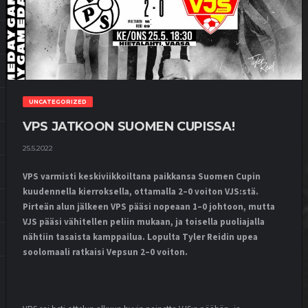
UNCATEGORIZED
VPS JATKOON SUOMEN CUPISSA!
25.5.2022
VPS varmisti keskiviikkoiltana paikkansa Suomen Cupin
kuudennella kierroksella, ottamalla 2–0 voiton VJS:stä.
Pirteän alun jälkeen VPS pääsi nopeaan 1–0 johtoon, mutta
VJS pääsi vähitellen peliin mukaan, ja toisella puoliajalla
nähtiin tasaista kamppailua. Lopulta Tyler Reidin upea
soolomaali ratkaisi Vepsun 2–0 voiton.