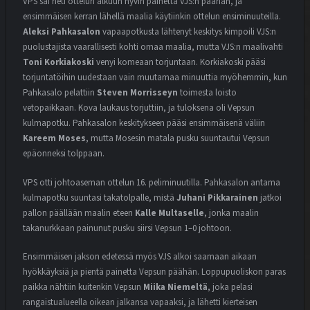
VPS sai heti ottelun alkuun hyvin painetta VJS:n päähän, ja
ensimmäisen kerran lähellä maalia käytiinkin ottelun ensiminuuteilla.
Aleksi Pahkasalon
vapaapotkusta lähtenyt keskitys kimpoili VJS:n
puolustajista vaarallisesti kohti omaa maalia, mutta VJS:n maalivahti
Toni Korkiakoski
venyi komeaan torjuntaan. Korkiakoski pääsi
torjuntatöihin uudestaan vain muutamaa minuuttia myöhemmin, kun
Pahkasalo pelattiin
Steven Morrisseyn
toimesta loisto
vetopaikkaan. Kova laukaus torjuttiin, ja tuloksena oli Vepsun
kulmapotku. Pahkasalon keskitykseen pääsi ensimmäisenä väliin
Kareem Moses
, mutta Mosesin matala pusku suuntautui Vepsun
epäonneksi tolppaan.
VPS otti johtoaseman ottelun 16. peliminuutilla. Pahkasalon antama
kulmapotku suuntasi takatolpalle, mistä
Juhani Pikkarainen
jatkoi
pallon päällään maalin eteen
Kalle Multaselle
, jonka maalin
takanurkkaan painunut pusku siirsi Vepsun 1–0 johtoon.
Ensimmäisen jakson edetessä myös VJS alkoi saamaan aikaan
hyökkäyksiä ja pientä painetta Vepsun päähän. Loppupuoliskon paras
paikka nähtiin kuitenkin Vepsun
Miika Niemeltä
, joka pelasi
rangaistualueella oikean jalkansa vapaaksi, ja lähetti kierteisen