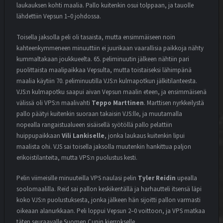
laukauksen kohti maalia. Pallo kuitenkin osui tolppaan, ja tauolle
lähdettiin Vepsun 1–0 johdossa.
Toisella jaksolla peli oli tasaista, mutta ensimmäiseen noin
kahteenkymmeneen minuuttiin ei juurikaan vaarallisia paikkoja nähty
kummaltakaan joukkueelta. 65. peliminuutin jälkeen nähtiin pari
puolittaista maalipaikkaa Vepsulta, mutta toistaiseksi lähimpänä
maalia käytiin 70. peliminuutilla VJS:n kulmapotkun jälkitilanteesta.
VJS:n kulmapotku saapui aivan Vepsun maalin eteen, ja ensimmäisenä
välissä oli VPS:n maalivahti
Teppo Marttinen
. Marttisen nyrkkeilystä
pallo päätyi kuitenkin suoraan takaisin VJS:lle, ja muutamalla
nopealla rangaistualueen sisäisellä syötöllä pallo pelattiin
huippupaikkaan
Vili Lankiselle
, jonka laukaus kuitenkin lipui
maalista ohi. VJS sai toisella jaksolla muutenkin hankittua paljon
erikoistilanteita, mutta VPS:n puolustus kesti.
Pelin viimeisille minuuteilla VPS naulasi pelin
Tyler Reidin
upealla
soolomaalilla. Reid sai pallon keskikentällä ja harhautteli itsensä läpi
koko VJS:n puolustuksesta, jonka jälkeen hän sijoitti pallon varmasti
oikeaan alanurkkaan. Peli loppui Vepsun 2–0 voittoon, ja VPS matkaa
täten seuraavalle Suomen Cupin kierrokselle.