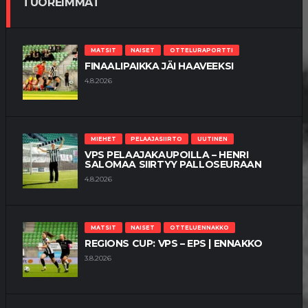
TUOREIMMAT
MATSIT
NAISET
OTTELURAPORTTI
FINAALIPAIKKA JÄI HAAVEEKSI
4.8.2026
MIEHET
PELAAJASIIRTO
UUTINEN
VPS PELAAJAKAUPOILLA – HENRI
SALOMAA SIIRTYY PALLOSEURAAN
4.8.2026
MATSIT
NAISET
OTTELUENNAKKO
REGIONS CUP: VPS – EPS | ENNAKKO
3.8.2026