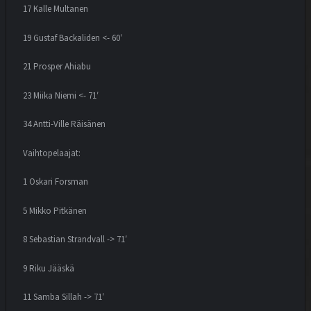
17 Kalle Multanen
19 Gustaf Backaliden <- 60′
21 Prosper Ahiabu
23 Miika Niemi <- 71′
34 Antti-Ville Räisänen
Vaihtopelaajat:
1 Oskari Forsman
5 Mikko Pitkänen
8 Sebastian Strandvall -> 71′
9 Riku Jääskä
11 Samba Sillah -> 71′