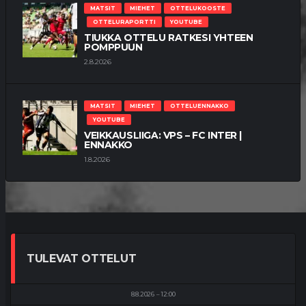
MATSIT
MIEHET
OTTELUKOOSTE
OTTELURAPORTTI
YOUTUBE
TIUKKA OTTELU RATKESI YHTEEN
POMPPUUN
2.8.2026
MATSIT
MIEHET
OTTELUENNAKKO
YOUTUBE
VEIKKAUSLIIGA: VPS – FC INTER |
ENNAKKO
1.8.2026
TULEVAT OTTELUT
8.8.2026
12:00