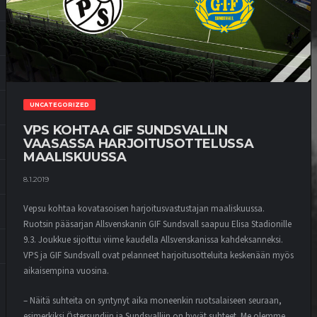
UNCATEGORIZED
VPS KOHTAA GIF SUNDSVALLIN
VAASASSA HARJOITUSOTTELUSSA
MAALISKUUSSA
8.1.2019
Vepsu kohtaa kovatasoisen harjoitusvastustajan maaliskuussa.
Ruotsin pääsarjan Allsvenskanin GIF Sundsvall saapuu Elisa Stadionille
9.3. Joukkue sijoittui viime kaudella Allsvenskanissa kahdeksanneksi.
VPS ja GIF Sundsvall ovat pelanneet harjoitusotteluita keskenään myös
aikaisempina vuosina.
– Näitä suhteita on syntynyt aika moneenkin ruotsalaiseen seuraan,
esimerkiksi Östersundiin ja Sundsvalliin on hyvät suhteet. Me olemme