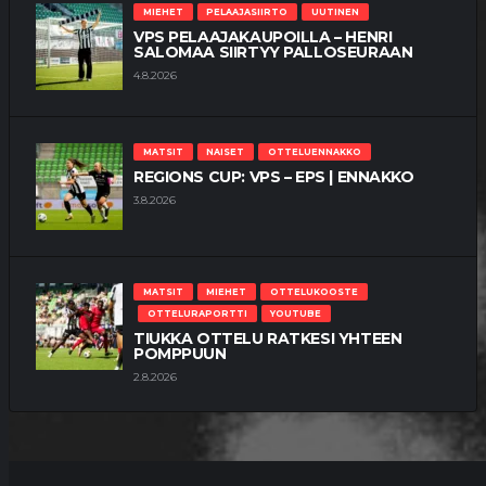
MIEHET
PELAAJASIIRTO
UUTINEN
VPS PELAAJAKAUPOILLA – HENRI
SALOMAA SIIRTYY PALLOSEURAAN
4.8.2026
MATSIT
NAISET
OTTELUENNAKKO
REGIONS CUP: VPS – EPS | ENNAKKO
3.8.2026
MATSIT
MIEHET
OTTELUKOOSTE
OTTELURAPORTTI
YOUTUBE
TIUKKA OTTELU RATKESI YHTEEN
POMPPUUN
2.8.2026