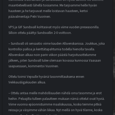
maantieteellisesti lähellä toisiamme. Me tarjoamme heille hyvän
haasteen ja he tarjoavat meille loistavan haasteen, kertoi
päävalmentaja Petri Vuorinen.
VPS ja GIF Sundsvall kohtasivat myös viime vuoden preseasonilla.
Silloin ottelu päättyi Sundsvallin 2-0 voittoon.
– Sundsvall oli sensaatio viime kauden Allsvenskanissa. Joukkue, joka
kontrolloi palloa ja kenttätapahtumia todella hienolla tavalla.
Allsvenskan alkaa noin parin viikon päästä harjoitusottelumme
jälkeen, joten Sundsvall tulee olemaan kovassa kunnossa Vaasaan
saapuessaan, kommentoi Vuorinen.
Ottelu toimii Vepsulle hyvänä tasonmittauksena ennen
Veikkausliigakauden alkua.
– Ottelu antaa meille mahdollisuuden nähdä oma tasomme ja erot
heihin. Pelaajilta tulleen palautteen mukaan nämä ottelut ovat hyviä.
Viime vuonna epäonnistuimme maaliskuussa, koska teimme pitkiä
reissuja ja väsyimme vähän liikaa. Nyt meillä on hyvä tilanne, koska