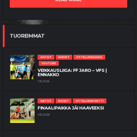
TUOREIMMAT
MATSIT
MIEHET
OTTELUENNAKKO
YOUTUBE
VEIKKAUSLIIGA: FF JARO – VPS |
ENNAKKO
7.8.2026
MATSIT
NAISET
OTTELURAPORTTI
FINAALIPAIKKA JÄI HAAVEEKSI
4.8.2026