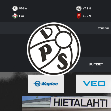
VPS A
VPS N
FJA
EPS N
ETUSIVU
UUTISET