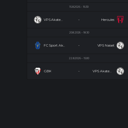
15.8.2026
16:30
VPS Akatemia
-
Hercules
20.8.2026
18:30
FC Sport Akatemia Naiset
-
VPS Naiset
22.8.2026
15:00
GBK
-
VPS Akatemia