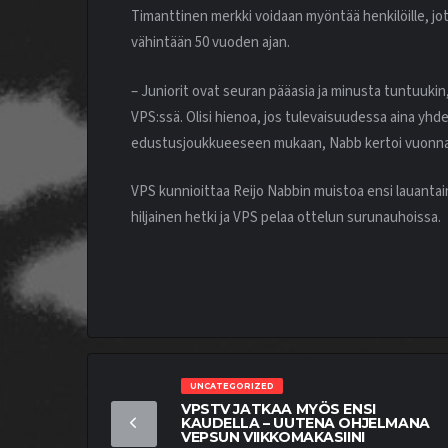
Timanttinen merkki voidaan myöntää henkilöille, jo
vähintään 50 vuoden ajan.
– Juniorit ovat seuran pääasia ja minusta tuntuukin, 
VPS:ssä. Olisi hienoa, jos tulevaisuudessa aina yhd
edustusjoukkueeseen mukaan, Nabb kertoi vuonna
VPS kunnioittaa Reijo Nabbin muistoa ensi lauantai
hiljainen hetki ja VPS pelaa ottelun surunauhoissa.
UNCATEGORIZED
VPSTV JATKAA MYÖS ENSI
KAUDELLA – UUTENA OHJELMANA
VEPSUN VIIKKOMAKASIINI