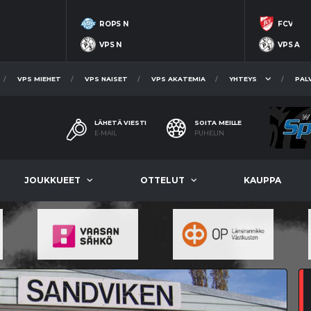
ROPS N
FCV
VPS N
VPS A
VPS MIEHET
VPS NAISET
VPS AKATEMIA
YHTEYS
PAL
LÄHETÄ VIESTI
SOITA MEILLE
E-MAIL
PUHELIN
JOUKKUEET
OTTELUT
KAUPPA