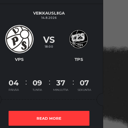
VEIKKAUSLIIGA
14.8.2026
VS
18:00
VPS
TPS
04
09
37
06
PÄIVÄÄ
TUNTIA
MINUUTTIA
SEKUNTIA
READ MORE