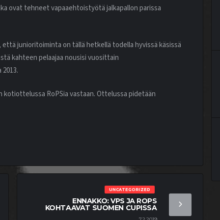
tka ovat tehneet vapaaehtoistyötä jalkapallon parissa
että junioritoiminta on tällä hetkellä todella hyvissä käsissä
estä kahteen pelaajaa nousisi vuosittain
 2013.
n kotiottelussa RoPSia vastaan. Ottelussa pidetään
UNCATEGORIZED
ENNAKKO: VPS JA ROPS
KOHTAAVAT SUOMEN CUPISSA
7.2.2019