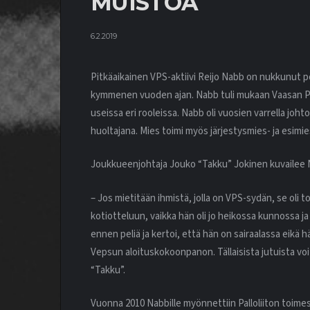
MUISTOA
6.2.2019
Pitkäaikainen VPS-aktiivi Reijo Nabb on nukkunut poi
kymmenen vuoden ajan. Nabb tuli mukaan Vaasan Pa
useissa eri rooleissa. Nabb oli vuosien varrella jo
huoltajana. Mies toimi myös järjestysmies- ja esimie
Joukkueenjohtaja Jouko “Takku” Jokinen kuvailee Na
– Jos mietitään ihmistä, jolla on VPS-sydän, se oli 
kotiotteluun, vaikka hän oli jo heikossa kunnossa ja 
ennen peliä ja kertoi, että hän on sairaalassa eikä 
Vepsun aloituskokoonpanon. Tällaisista jutuista voi 
“Takku”.
Vuonna 2010 Nabbille myönnettiin Palloliiton toime