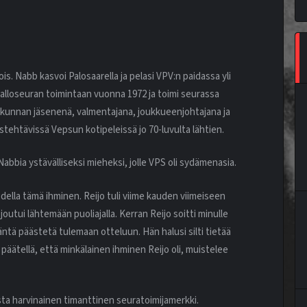
s. Nabb kasvoi Palosaarella ja pelasi VPV:n paidassa yli
lloseuran toimintaan vuonna 1972 ja toimi seurassa
htokunnan jäsenenä, valmentajana, joukkueenjohtajana ja
stehtävissä Vepsun kotipeleissä jo 70-luvulta lähtien.
bbia ystävälliseksi mieheksi, jolle VPS oli sydämenasia.
todella tämä ihminen. Reijo tuli viime kauden viimeiseen
joutui lähtemään puoliajalla. Kerran Reijo soitti minulle
häntä päästetä tulemaan otteluun. Hän halusi silti tietää
päätellä, että minkälainen ihminen Reijo oli, muistelee
sta harvinainen timanttinen seuratoimijamerkki.