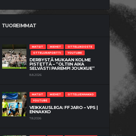
TUOREIMMAT
MATSIT
MIEHET
OTTELUKOOSTE
OTTELURAPORTTI
YOUTUBE
DERBYSTÄ MUKAAN KOLME
PISTETTÄ – ”OLTIIN AIKA
SELVÄSTI PAREMPI JOUKKUE”
8.8.2026
MATSIT
MIEHET
OTTELUENNAKKO
YOUTUBE
VEIKKAUSLIIGA: FF JARO – VPS |
ENNAKKO
7.8.2026