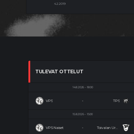
4.2.2019
TULEVAT OTTELUT
14.8.2026
18:00
VPS
-
TPS
15.8.2026
15:00
VPS Naiset
-
Toivalan Urheilijat Naiset