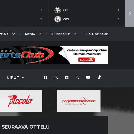
3
FFJ
1
2
VPS
3
VELUT
MEDIA
KUMPPANIT
HALL OF FAME
LIPUT
SEURAAVA OTTELU