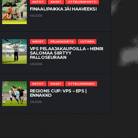
MATSIT
NAISET
OTTELURAPORTTI
FINAALIPAIKKA JÄI HAAVEEKSI
4.8.2026
MIEHET
PELAAJASIIRTO
UUTINEN
VPS PELAAJAKAUPOILLA – HENRI
SALOMAA SIIRTYY
PALLOSEURAAN
4.8.2026
MATSIT
NAISET
OTTELUENNAKKO
REGIONS CUP: VPS – EPS |
ENNAKKO
3.8.2026