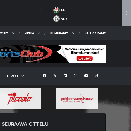
3
FFJ
1
2
VPS
3
VELUT
MEDIA
KUMPPANIT
HALL OF FAME
LIPUT
SEURAAVA OTTELU