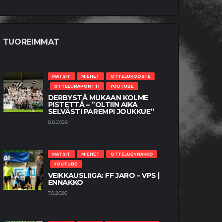
TUOREIMMAT
MATSIT
MIEHET
OTTELUKOOSTE
OTTELURAPORTTI
YOUTUBE
DERBYSTÄ MUKAAN KOLME
PISTETTÄ – ”OLTIIN AIKA
SELVÄSTI PAREMPI JOUKKUE”
8.8.2026
MATSIT
MIEHET
OTTELUENNAKKO
YOUTUBE
VEIKKAUSLIIGA: FF JARO – VPS |
ENNAKKO
7.8.2026