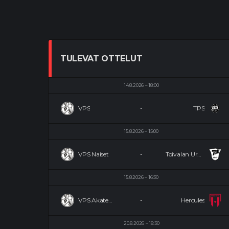
TULEVAT OTTELUT
14.8.2026
18:00
VPS
-
TPS
15.8.2026
15:00
VPS Naiset
-
Toivalan Urheilijat Naiset
15.8.2026
16:30
VPS Akatemia
-
Hercules
20.8.2026
18:30