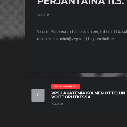
PERJANTAINA 11.5.
10.5.2018
Vaasan Palloseuran toimisto on perjantaina 11.5. sul
(etunimi.sukunimi@vepsu.fi) tai puhelimitse.
UNCATEGORIZED
VPS J AKATEMIA KOLMEN OTTELUN
VOITTOPUTKESSA
10.5.2018