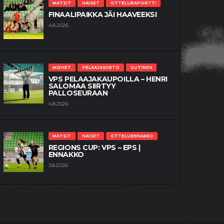
MATSIT
NAISET
OTTELURAPORTTI
FINAALIPAIKKA JÄI HAAVEEKSI
4.8.2026
MIEHET
PELAAJASIIRTO
UUTINEN
VPS PELAAJAKAUPOILLA – HENRI
SALOMAA SIIRTYY
PALLOSEURAAN
4.8.2026
MATSIT
NAISET
OTTELUENNAKKO
REGIONS CUP: VPS – EPS |
ENNAKKO
3.8.2026