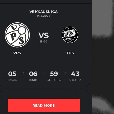
VEIKKAUSLIIGA
14.8.2026
VS
18:00
VPS
TPS
05
06
59
42
PÄIVÄÄ
TUNTIA
MINUUTTIA
SEKUNTIA
READ MORE