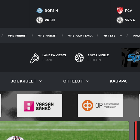
ROPS N
FCV
VPS N
VPS A
VPS MIEHET
VPS NAISET
VPS AKATEMIA
YHTEYS
PAL
LÄHETÄ VIESTI
SOITA MEILLE
E-MAIL
PUHELIN
JOUKKUEET
OTTELUT
KAUPPA