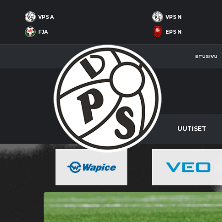
VPS A
VPS N
FJA
EPS N
ETUSIVU
UUTISET