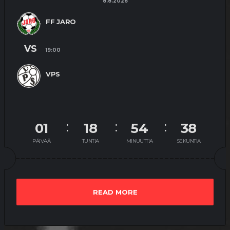
8.8.2026
FF JARO
VS
19:00
VPS
01
18
54
37
PÄIVÄÄ
TUNTIA
MINUUTTIA
SEKUNTIA
READ MORE