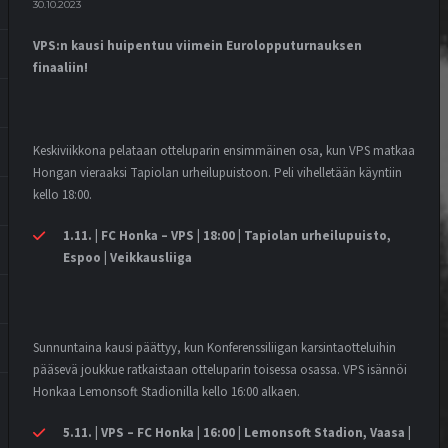
30.10.2023
VPS:n kausi huipentuu viimein Eurolopputurnauksen
finaaliin!
Keskiviikkona pelataan otteluparin ensimmäinen osa, kun VPS matkaa
Hongan vieraaksi Tapiolan urheilupuistoon. Peli vihelletään käyntiin
kello 18:00.
1.11. | FC Honka – VPS | 18:00 | Tapiolan urheilupuisto,
Espoo | Veikkausliiga
Sunnuntaina kausi päättyy, kun Konferenssiliigan karsintaotteluihin
pääsevä joukkue ratkaistaan otteluparin toisessa osassa. VPS isännöi
Honkaa Lemonsoft Stadionilla kello 16:00 alkaen.
5.11. | VPS – FC Honka | 16:00 | Lemonsoft Stadion, Vaasa |