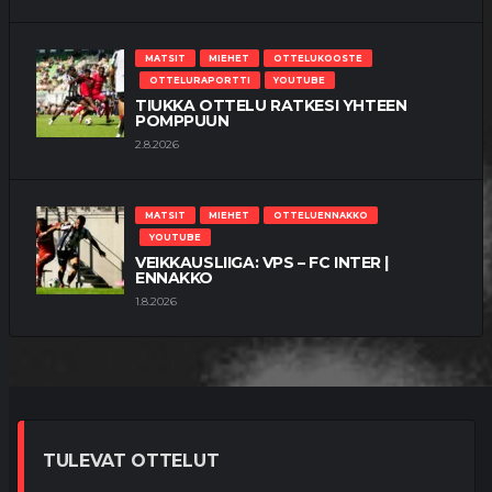
MATSIT
MIEHET
OTTELUKOOSTE
OTTELURAPORTTI
YOUTUBE
TIUKKA OTTELU RATKESI YHTEEN
POMPPUUN
2.8.2026
MATSIT
MIEHET
OTTELUENNAKKO
YOUTUBE
VEIKKAUSLIIGA: VPS – FC INTER |
ENNAKKO
1.8.2026
TULEVAT OTTELUT