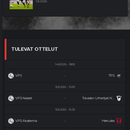
3.8.2026
TULEVAT OTTELUT
14.8.2026
18:00
VPS
TPS
-
15.8.2026
15:00
VPS Naiset
Toivalan Urheilijat Naiset
-
15.8.2026
16:30
VPS Akatemia
Hercules
-