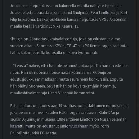
Joukkueen harjoituksissa on kuluneella viikolla nähty testipelaajia.
Joukkue testaa parasta aikaa Leonid Shulginia, Eetu Lindforsia ja Karl-
Filip Erikssonia. Lisäksi joukkueen kanssa harjoittelee VPS J Akatemian
maalia kesällä vartioinut Mika Kaarre, 19.
Shulgin on 22-vuotias ukrainalaistorjuja, joka on edustanut viime
vuosien aikana Suomessa KPV:n, TP-47:n ja PS Kemin organisaatioita.
Lähes kaksimetrisellä kolossilla on kova työmoraali.
– “Leosta” näkee, ettei hän ole pelannut paljoa ja että hän on edelleen
nuori. Hän oli nuorena nousemassa kotimaansa FK Dnipron
edustusjoukkueen matkaan, mutta seura meni konkurssiin. Lopulta
hän päätyi Suomeen. Selvästi hän on kova tekemään hommia,
maalivahtivalmentaja Henri Sillanpää kommentoi.
Eetu Lindfors on puolestaan 19-vuotias porilaislähtöinen nuorukainen,
joka pelasi menneen kauden HJK:n organisaatiossa, Klubi-04:n ja
seuran A-junnujen mukana. 188-senttinen Lindfors on Musan Salaman
kasvatti, mutta on edustanut juniorivuosinaan myös Porin
Palloilijoita, sekä FC Jazzia.